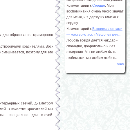
Комментарий к
Сердце
: Мои
воспоминания очень много значат
для меня, и я держу их близко к
сердцу.
Комментарий к
Вышивка лентами
― мастер-класс «Мешочек для...
:
ну для образования мраморного
Любовь всегда дается как дар -
свободно, добровольно и без
растворимыми красителями. Воск
ожидания. Мы не любим быть
е смешивается, поэтому для его
любимыми; мы любим любить.
еще
терьерных свечей, диаметром
лей В качестве красителей мы
нные специально для свечей.