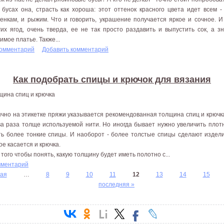
 бусах она, страсть как хороша: этот оттенок красного цвета идет всем -
енкам, и рыжим. Что и говорить, украшение получается яркое и сочное. И 
гих ягод, очень тверда, ее не так просто раздавить и выпустить сок, а з
имое платье. Также...
комментарий
Добавить комментарий
Как подобрать спицы и крючок для вязания
щина спиц и крючка
чно на этикетке пряжи указывается рекомендованная толщина спиц и крючк
ва раза толще используемой нити. Но иногда бывает нужно увеличить плотн
ть более тонкие спицы. И наоборот - более толстые спицы сделают издел
ое касается и крючка.
 того чтобы понять, какую толщину будет иметь полотно с...
мментарий
ая
…
8
9
10
11
12
13
14
15
последняя »