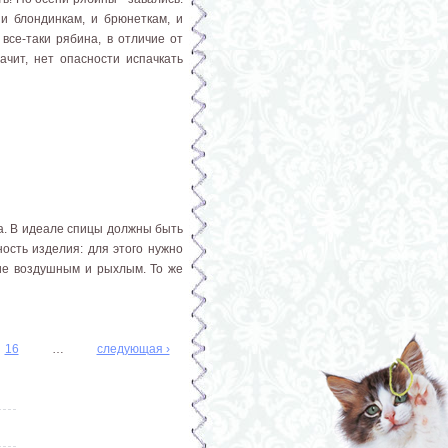
 и блондинкам, и брюнеткам, и
все-таки рябина, в отличие от
начит, нет опасности испачкать
а. В идеале спицы должны быть
ость изделия: для этого нужно
ие воздушным и рыхлым. То же
16
…
следующая ›