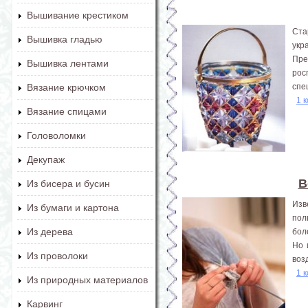
Вышивание крестиком
Ста
Вышивка гладью
укр
Пре
Вышивка лентами
рос
спе
Вязание крючком
1 
Вязание спицами
Головоломки
Декупаж
В
Из бисера и бусин
Изв
Из бумаги и картона
пол
Из дерева
бол
Но 
Из проволоки
воз
1 
Из природных материалов
Карвинг