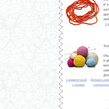
И в
шат
дру
люб
1 
Тол
Обы
в д
взя
сам
Для
1 комментарий
Добавить ко
« первая
‹ предыдущ
Страницы