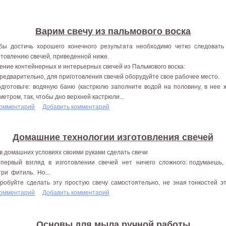
Варим свечу из пальмового воска
бы достичь хорошего конечного результата необходимо четко следоват
отовлению свечей, приведенной ниже.
ение контейнерных и интерьерных свечей из Пальмового воска:
Предварительно, для приготовления свечей оборудуйте свое рабочее место.
одготовьте: водяную баню (кастрюлю заполните водой на половину, в нее
метром, так, чтобы дно верхней кастрюли...
комментарий
Добавить комментарий
Домашние технологии изготовления свечей
 в домашних условиях своими руками сделать свечи
первый взгляд в изготовлении свечей нет ничего сложного: подумаешь,
три фитиль. Но...
робуйте сделать эту простую свечу самостоятельно, не зная тонкостей этог
комментарий
Добавить комментарий
Основы для мыла ручной работы