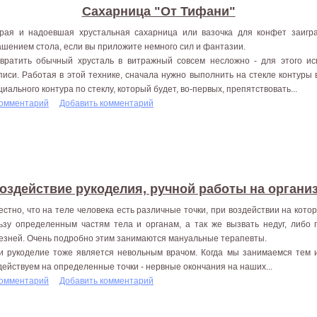
Сахарница "От Тифани"
рая и надоевшая хрустальная сахарница или вазочка для конфет заигр
ашением стола, если вы приложите немного сил и фантазии.
вратить обычный хрусталь в витражный совсем несложно - для этого ис
писи. Работая в этой технике, сначала нужно выполнить на стекле контуры
циального контура по стеклу, который будет, во-первых, препятствовать...
комментарий
Добавить комментарий
оздействие рукоделия, ручной работы на органи
естно, что на теле человека есть различные точки, при воздействии на кот
ьзу определенным частям тела и органам, а так же вызвать недуг, либо 
езней. Очень подробно этим занимаются мануальные терапевты.
и рукоделие тоже является невольным врачом. Когда мы занимаемся тем 
действуем на определенные точки - нервные окончания на наших...
комментарий
Добавить комментарий