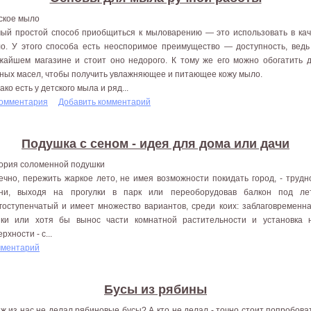
ское мыло
ый простой способ приобщиться к мыловарению — это использовать в кач
о. У этого способа есть неоспоримое преимущество — доступность, ведь
жайшем магазине и стоит оно недорого. К тому же его можно обогатить 
ных масел, чтобы получить увлажняющее и питающее кожу мыло.
ако есть у детского мыла и ряд...
комментария
Добавить комментарий
Подушка с сеном - идея для дома или дачи
ория соломенной подушки
ечно, пережить жаркое лето, не имея возможности покидать город, - трудн
ни, выходя на прогулки в парк или переоборудовав балкон под ле
гоступенчатый и имеет множество вариантов, среди коих: заблаговременн
ки или хотя бы вынос части комнатной растительности и установка 
рхности - с...
мментарий
Бусы из рябины
 ж из нас не делал рябиновые бусы? А кто не делал - точно стоит попробоват