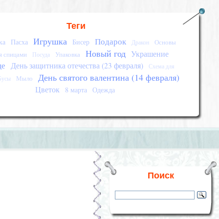
Теги
Игрушка
Подарок
ка
Пасха
Бисер
Основы
Дракон
Новый год
Украшение
я спицами
Упаковка
Посуда
це
День защитника отечества (23 февраля)
Схема для
День святого валентина (14 февраля)
Мыло
Бусы
Цветок
8 марта
Одежда
Поиск