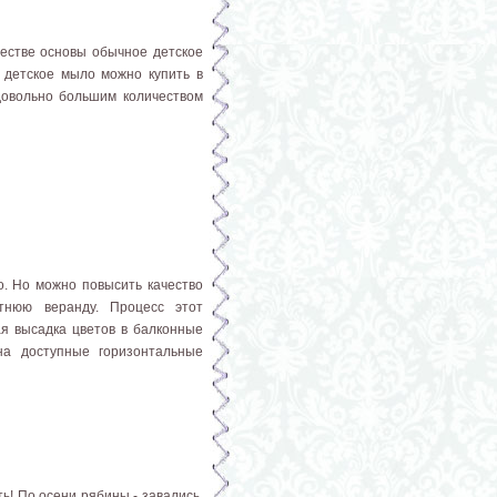
естве основы обычное детское
 детское мыло можно купить в
довольно большим количеством
о. Но можно повысить качество
тнюю веранду. Процесс этот
ая высадка цветов в балконные
на доступные горизонтальные
ь! По осени рябины - завались.