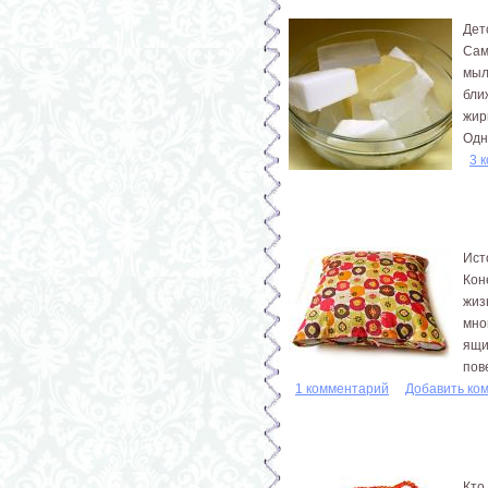
Дет
Сам
мыл
бли
жир
Одн
3 
Ист
Кон
жиз
мно
ящи
пове
1 комментарий
Добавить ко
Кто