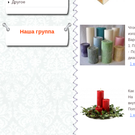
Другое
Что
Наша группа
изг
Вар
1. 
- П
диа
1 
Как
На 
вну
Поп
1 