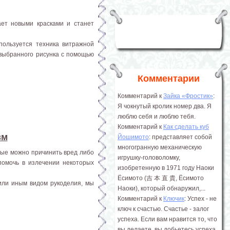
ает новыми красками и станет
пользуется техника витражной
 выбранного рисунка с помощью
Комментарии
Комментарий к
Зайка «Фростик»
:
Я чокнутый кролик номер два. Я
люблю себя и люблю тебя.
Комментарий к
Как сделать куб
зм
Йошимото
: представляет собой
многогранную механическую
орые можно причинить вред либо
игрушку-головоломку,
помочь в излечении некоторых
изобретенную в 1971 году Наоки
Ёсимото (吉 本 直 貴, Ёсимото
или иным видом рукоделия, мы
Наоки), который обнаружил,...
Комментарий к
Ключик
: Успех - не
ключ к счастью. Счастье - залог
успеха. Если вам нравится то, что
вы делаете, вы добьетесь успеха.