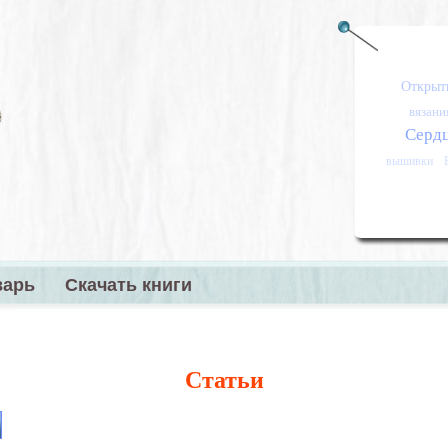
Открыт
вязани
Серд
вышивки
варь
Скачать книги
меню
Статьи