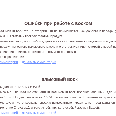
Ошибки при работе с воском
Пальмовый воск это не стеарин. Он не применяется, как добавка к парафи
унка. Пальмовый воск это готовый продукт.
Пальмовый воск, как и любой другой воск не окрашивается пищевыми и водо
 продукт на основе пальмового масла и его структура жир, который с водой н
ашивания применяют жирорастворимые красители.
При окрашивании...
комментарий
Добавить комментарий
Пальмовый воск
ки для интерьерных свечей
сание Специально смешанный пальмовый воск, предназначенный для ин
ее 5 см. Продукт на основе 100% пальмового масла. Применение Красите
омендуем использовать специализированные красители, предназначе
менение Отдушек Для того , чтобы придать особый аромат Вашей...
комментарий
Добавить комментарий