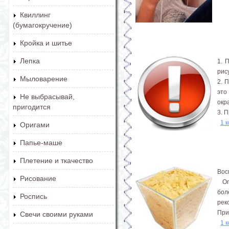
Квиллинг
(бумагокручение)
Кройка и шитье
Лепка
1. 
рис
Мыловарение
2. 
это
Не выбрасывай,
окр
пригодится
3. 
1 
Оригами
Папье-маше
Плетение и ткачество
Вос
Рисование
Опи
бол
Роспись
рек
При
Свечи своими руками
1 