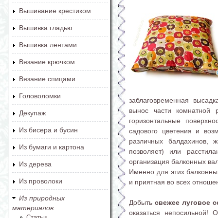
Вышивание крестиком
Вышивка гладью
Вышивка лентами
Вязание крючком
Вязание спицами
Головоломки
заблаговременная высадк
вынос части комнатной р
Декупаж
горизонтальные поверхн
Из бисера и бусин
садового цветения и воз
различных балдахинов, 
Из бумаги и картона
позволяет) или расстил
организация балконных вал
Из дерева
Именно для этих балконны
Из проволоки
и приятная во всех отноше
Из природных
Добыть
свежее луговое с
материалов
оказаться непосильной! 
Статьи