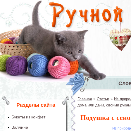
Перейти к основному содержанию
Сло
Главное 
Главная
»
Статьи
»
Из приро
Вы здесь
Разделы сайта
дома или дачи, своими рукам
Подушка с сено
Букеты из конфет
Валяние
Из природ