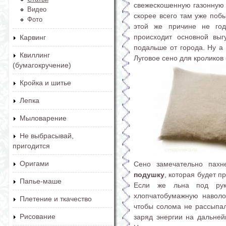
свежескошенную газонную т
Видео
скорее всего там уже побы
Фото
этой же причине не год
происходит основной выг
Карвинг
подальше от города. Ну а 
Квиллинг
Луговое сено для кроликов 
(бумагокручение)
Кройка и шитье
Лепка
Мыловарение
Не выбрасывай,
пригодится
Оригами
Сено замечательно пахн
подушку
, которая будет п
Папье-маше
Если же льна под рук
хлопчатобумажную наволо
Плетение и ткачество
чтобы солома не рассыпал
Рисование
заряд энергии на дальней