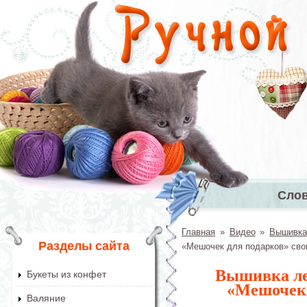
Перейти к основному содержанию
Сло
Главное 
Главная
»
Видео
»
Вышивка
Вы здесь
Разделы сайта
«Мешочек для подарков» сво
Вышивка ле
Букеты из конфет
«Мешочек 
Валяние