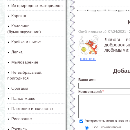
Из природных материалов
Карвинг
Квиллинг
(бумагокручение)
Опубликовано сб, 07/24/2021 -
Любовь вс
Кройка и шитье
добровольн
любимыми;
Лепка
ответить
Мыловарение
Доба
Не выбрасывай,
пригодится
Ваше имя
Оригами
Комментарий
*
Папье-маше
Плетение и ткачество
Рисование
Уведомлять меня о новых
Все комментарии
Роспись