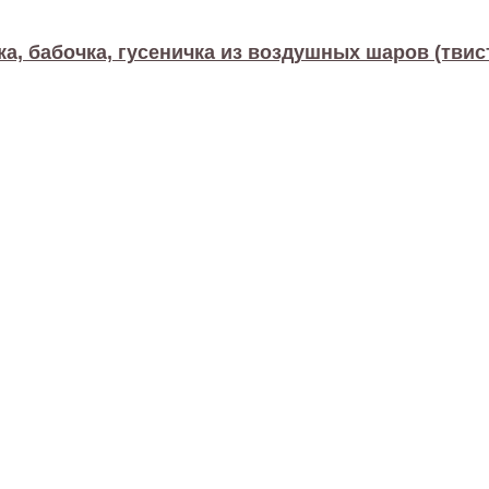
а, бабочка, гусеничка из воздушных шаров (твис