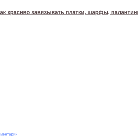
ак красиво завязывать платки, шарфы, паланти
мментарий