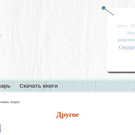
М
Дракон
Откр
защитник
Сердц
варь
Скачать книги
меню
уками, видео
Другое