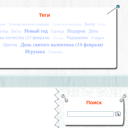
Теги
Бисер
ыло
Основы вязания спицами
Схема для вышивки
Бусы
Новый год
Подарок
День
ытка
Пасха
Одежда
а отечества (23 февраля)
Украшение
8 марта
Посуда
День святого валентина (14 февраля)
е
Цветок
Игрушка
Упаковка
Поиск