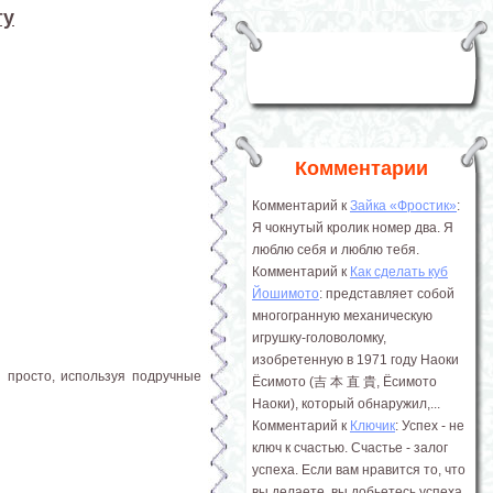
ту
Комментарии
Комментарий к
Зайка «Фростик»
:
Я чокнутый кролик номер два. Я
люблю себя и люблю тебя.
Комментарий к
Как сделать куб
Йошимото
: представляет собой
многогранную механическую
игрушку-головоломку,
изобретенную в 1971 году Наоки
 просто, используя подручные
Ёсимото (吉 本 直 貴, Ёсимото
Наоки), который обнаружил,...
Комментарий к
Ключик
: Успех - не
ключ к счастью. Счастье - залог
успеха. Если вам нравится то, что
вы делаете, вы добьетесь успеха.