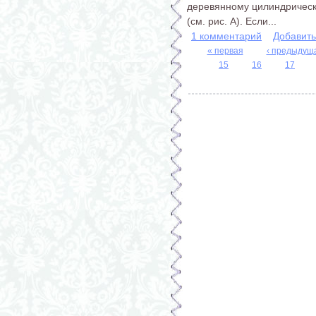
деревянному цилиндрическо
(см. рис. А). Если...
1 комментарий
Добавит
« первая
‹ предыдущ
15
16
17
Страницы