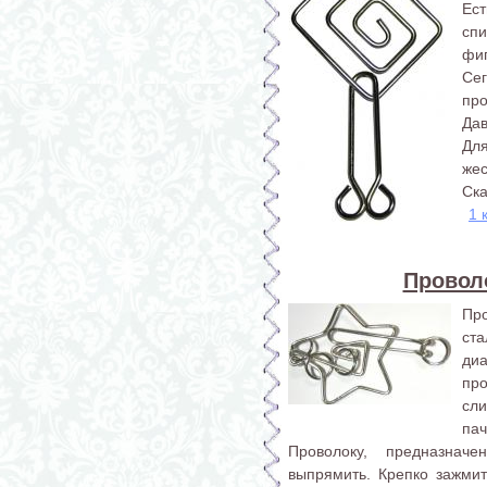
Ес
сп
фиг
Се
пр
Дав
Дл
же
Ска
1 
Провол
Пр
ст
диа
пр
сли
пач
Проволоку, предназнач
выпрямить. Крепко зажмит