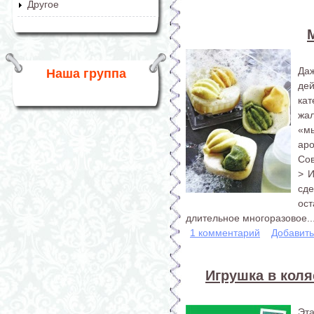
Другое
Да
Наша группа
де
ка
жа
«мы
аро
Со
> И
сде
ос
длительное многоразовое..
1 комментарий
Добавит
Игрушка в коля
Эт