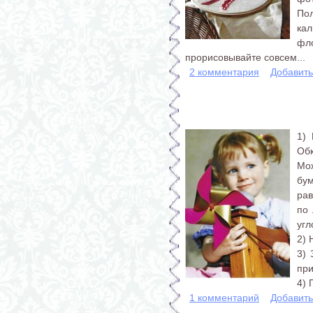
По
ка
фл
прорисовывайте совсем...
2 комментария
Добавит
1) 
Обк
Мо
бу
ра
по 
угл
2) 
3) 
при
4) 
1 комментарий
Добавит