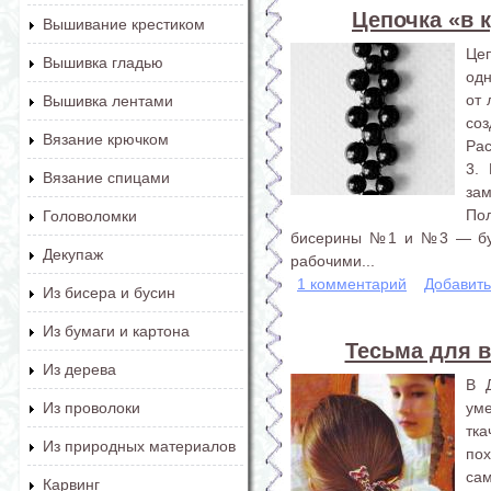
Цепочка «в 
Вышивание крестиком
Цеп
Вышивка гладью
одн
от 
Вышивка лентами
соз
Вязание крючком
Ра
3.
Вязание спицами
за
По
Головоломки
бисерины №1 и №3 — бу
Декупаж
рабочими...
1 комментарий
Добавит
Из бисера и бусин
Из бумаги и картона
Тесьма для в
Из дерева
В 
уме
Из проволоки
тка
Из природных материалов
по
сам
Карвинг