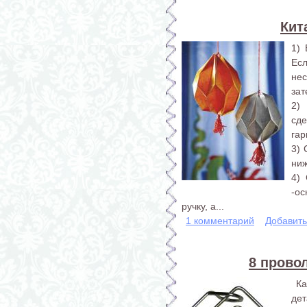
Кит
1) 
Ес
нес
зат
2)
сд
гар
3) 
ниж
4)
-ос
ручку, а...
1 комментарий
Добавит
8 прово
Ка
дет