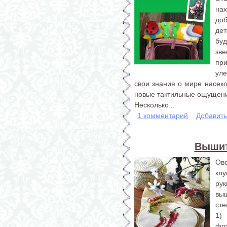
на
до
де
бу
зв
пр
уле
свои знания о мире насеко
новые тактильные ощущен
Несколько...
1 комментарий
Добавит
Вышит
Ово
клу
ру
вы
сте
1)
фот