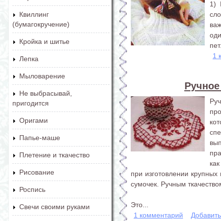
1)
сло
Квиллинг
(бумагокручение)
ва
од
Кройка и шитье
пет
1 
Лепка
Мыловарение
Ручное
Не выбрасывай,
Ру
пригодится
про
Оригами
ко
сп
Папье-маше
вы
пра
Плетение и ткачество
как
Рисование
при изготовлении крупных 
сумочек. Ручным ткачество
Роспись
Это...
Свечи своими руками
1 комментарий
Добавит