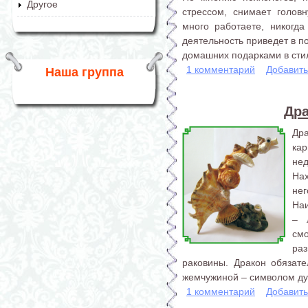
Другое
стрессом, снимает голов
много работаете, никогда
деятельность приведет в п
домашних подарками в стил
1 комментарий
Добавит
Наша группа
Дра
Др
ка
не
На
нег
На
– 
см
раз
раковины. Дракон обязат
жемчужиной – символом дух
1 комментарий
Добавит