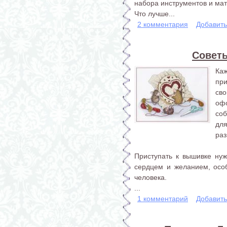
набора инструментов и ма
Что лучше...
2 комментария
Добавит
Совет
Ка
пр
сво
оф
со
дл
раз
Приступать к вышивке нуж
сердцем и желанием, особ
человека.
...
1 комментарий
Добавит