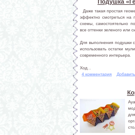
Подушка «Г
Даже такая простая геоме
эффектно смотреться на 
схемы, самостоятельно по
все оттенки зеленого или с
Для выполнения подушки с
использовать остатки мули
современного интерьера.
Ход...
4 комментария
Добавит
Ко
Ay
мо
для
ор
сто