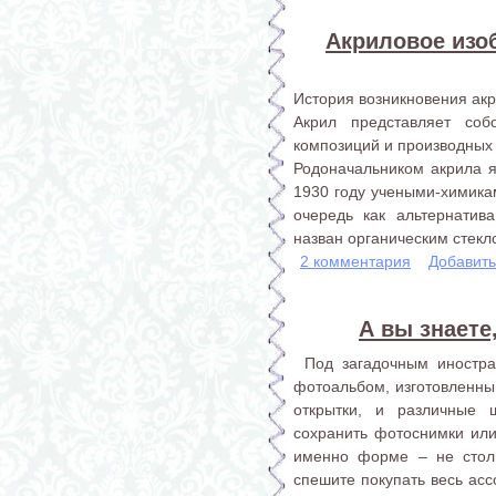
Акриловое изо
История возникновения ак
Акрил представляет со
композиций и производных 
Родоначальником акрила я
1930 году учеными-химика
очередь как альтернатив
назван органическим стекл
2 комментария
Добавит
А вы знаете
Под загадочным иностра
фотоальбом, изготовленный
открытки, и различные ш
сохранить фотоснимки или
именно форме – не стол
спешите покупать весь асс