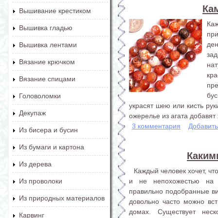
Ка
Вышивание крестиком
Ка
Вышивка гладью
пр
де
Вышивка лентами
зад
Вязание крючком
нат
кр
Вязание спицами
пр
бу
Головоломки
украсят шею или кисть рук
Декупаж
ожерелье из агата добавят 
3 комментария
Добавит
Из бисера и бусин
Из бумаги и картона
Каким
Из дерева
Каждый человек хочет, ч
и не непохожестью на 
Из проволоки
правильно подобранные витр
Из природных материалов
довольно часто можно встр
домах. Существует неск
Карвинг