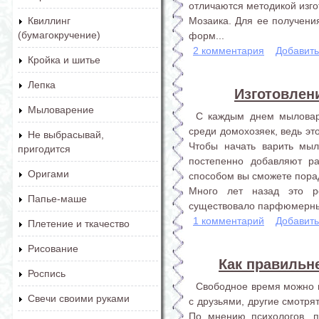
отличаются методикой изго
Мозаика. Для ее получени
Квиллинг
(бумагокручение)
форм...
2 комментария
Добавит
Кройка и шитье
Лепка
Изготовлен
Мыловарение
С каждым днем мыловар
среди домохозяек, ведь эт
Не выбрасывай,
Чтобы начать варить мыл
пригодится
постепенно добавляют ра
Оригами
способом вы сможете пора
Много лет назад это р
Папье-маше
существовало парфюмерных 
1 комментарий
Добавит
Плетение и ткачество
Рисование
Как правильн
Роспись
Свободное время можно п
Свечи своими руками
с друзьями, другие смотря
По мнению психологов, п