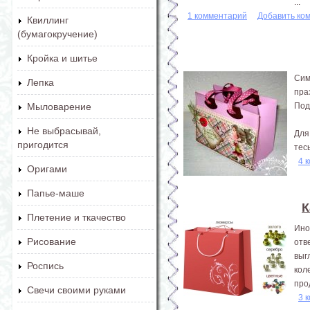
...
1 комментарий
Добавить ко
Квиллинг
(бумагокручение)
Кройка и шитье
Сим
Лепка
пра
Под
Мыловарение
Не выбрасывай,
Для
пригодится
тес
4 
Оригами
Папье-маше
К
Плетение и ткачество
Ино
Рисование
отв
выг
Роспись
кол
про
Свечи своими руками
3 