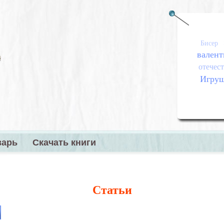
Бисер
валент
отечест
Игру
варь
Скачать книги
меню
Статьи