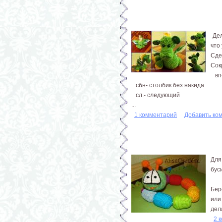
Дел
что
Сде
Сок
вп-
сбн- столбик без накида
сл.- следующий
...
1 комментарий
Добавить ко
Для
бус
Бер
или
дела
2 