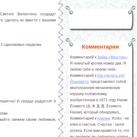
вятого Валентина создадут
те сделать их вместе с вашими
 2 одинаковых сердечка.
Комментарии
Комментарий к
Зайка «Фростик»
:
Я чокнутый кролик номер два. Я
люблю себя и люблю тебя.
Комментарий к
Как сделать куб
Йошимото
: представляет собой
многогранную механическую
игрушку-головоломку,
изобретенную в 1971 году Наоки
приятно! И сердце радуется! А
Ёсимото (吉 本 直 貴, Ёсимото
Наоки), который обнаружил,...
юбви.
Комментарий к
Ключик
: Успех - не
авайте свяжем своим любимым,
ключ к счастью. Счастье - залог
успеха. Если вам нравится то, что
вы делаете, вы добьетесь успеха.