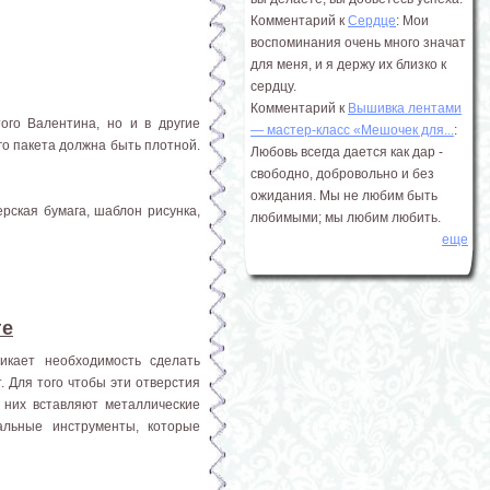
Комментарий к
Сердце
: Мои
воспоминания очень много значат
для меня, и я держу их близко к
сердцу.
Комментарий к
Вышивка лентами
ого Валентина, но и в другие
― мастер-класс «Мешочек для...
:
го пакета должна быть плотной.
Любовь всегда дается как дар -
свободно, добровольно и без
ожидания. Мы не любим быть
рская бумага, шаблон рисунка,
любимыми; мы любим любить.
еще
ге
никает необходимость сделать
. Для того чтобы эти отверстия
в них вставляют металлические
альные инструменты, которые