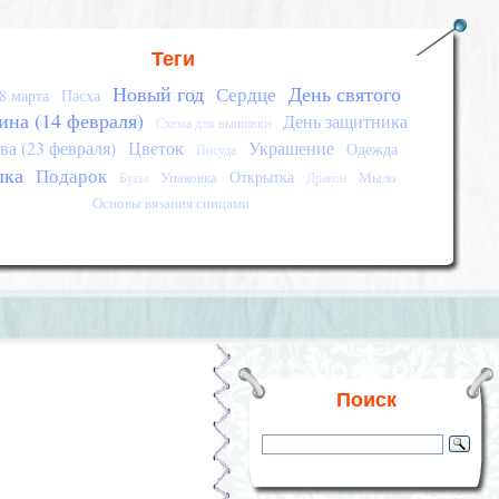
Теги
Новый год
День святого
Сердце
8 марта
Пасха
ина (14 февраля)
День защитника
Схема для вышивки
ва (23 февраля)
Цветок
Украшение
Одежда
Посуда
шка
Подарок
Открытка
Упаковка
Мыло
Бусы
Дракон
Основы вязания спицами
Поиск