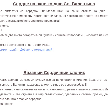
Сердце на окне ко дню Св. Валентина
ие симпатичные сердечки, прилепленные на ваше окошко ко дню С
антическую атмосферу. Кроме того сделать их достаточно просто, вы може
ьми, рассказав об истории этого праздника!
сание:
 1
ьмите два листа декоративной бумаги и согните их пополам. Вырежьте из них
 2
ежьте внутреннюю часть сердечек...
комментарий
Добавить комментарий
Вязаный Сердечный слоник
ушки, сделанные своими руками всегда привлекали внимание. Ведь это так 
и связать Валентинку, да еще вложить в нее всю свою любовь!!!
ентинки с написанными на них признаниями издревле считались символом Л
 давайте и мы окунемся в мир "валентинок", сделанных своими руками, д
ого слоника в форме сердечка.
ращения: