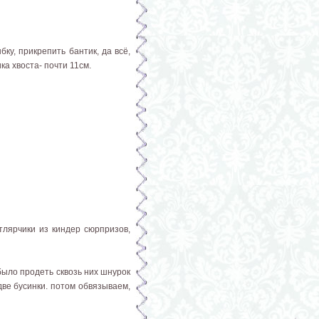
ку, прикрепить бантик, да всё,
ка хвоста- почти 11см.
тлярчики из киндер сюрпризов,
было продеть сквозь них шнурок
две бусинки. потом обвязываем,