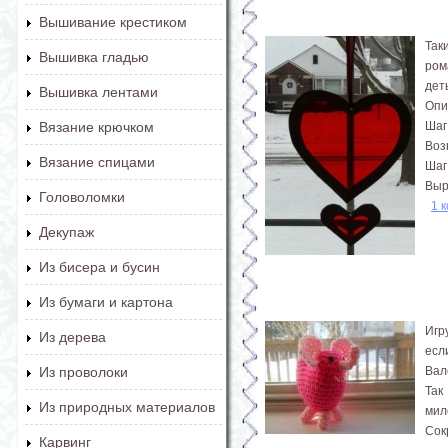
Вышивание крестиком
Так
Вышивка гладью
ром
дет
Вышивка лентами
Опи
Шаг
Вязание крючком
Воз
Вязание спицами
Шаг
Выр
Головоломки
1 
Декупаж
Из бисера и бусин
Из бумаги и картона
Игр
Из дерева
есл
Вал
Из проволоки
Так
Из природных материалов
мил
Сок
Карвинг