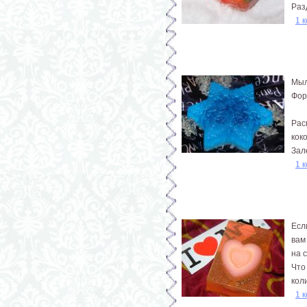
Раз
1 
Мыл
Фор
Рас
кок
Зал
1 
Есл
вам
на 
Что
кол
1 