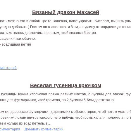
Вязаный дракон Махасей
ать можно его в любом цвете, конечно, плюс украсить бисером, вышить улыб
 угодно добавить:) Ростом он вышел почти 8 см, а в длину от мордочки до кончи
лать хотелось дракончика простым, чтоб вязался быстро.
ращения, как обычно:
 воздушная петля
мментарий
Веселая гусеница крючком
 гусеницы нужна хлопковая пряжа разных цветов, 2 бусины для глазок, фу
инки для футлярчиков, чтоб гремело, по 2 бусинки 5-6мм достаточно.
ем киндеровские футлярчики, дырявим их с обоих сторон, чтоб потом можно 
 резинку, ложим внутрь каждого чего нибудь чтоб громыхала, я положила по 
ем кольцо из возд петель, в...
комментария
Добавить комментарий