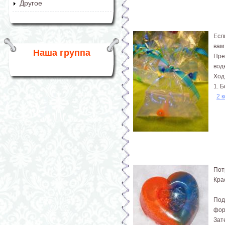
Другое
Есл
вам
Наша группа
Пре
вод
Ход
1. 
2 
Пот
Кра
Под
фор
Зат