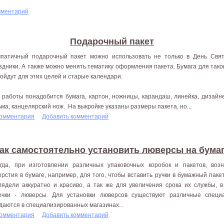
мментарий
Подарочный пакет
патичный подарочный пакет можно использовать не только в День Свят
здники. А также можно менять тематику оформления пакета. Бумага для тако
ойдут для этих целей и старые календари.
 работы понадобится бумага, картон, ножницы, карандаш, линейка, дизайне
ьма, канцелярский нож. На выкройке указаны размеры пакета, но...
комментария
Добавить комментарий
ак самостоятельно установить люверсы на бума
гда, при изготовлении различных упаковочных коробок и пакетов, воз
ерстия в бумаге, например, для того, чтобы вставить ручки в бумажный пакет
лядели аккуратно и красиво, а так же для увеличения срока их службы, 
ечки - люверсы. Для установки люверсов существуют различные специ
даются в специализированных магазинах...
комментария
Добавить комментарий