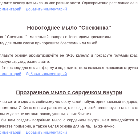
делите основу для мыла на две равные части. Одновременно расплавьте её в д
комментарий
Добавить комментарий
Новогоднее мыло "Снежинка"
о " Снежинка " - маленький подарок к Новогодним праздникам.
му для мыла слегка припорошите блестками или микой.
плавьте основу, ароматизируйте её (9-10 капель) и покрасьте голубым кра
осовую стружку, размешайте.
ейте основу для мыла в форму и подождите, пока всплывет кокосовая стружка, 
комментарий
Добавить комментарий
Прозрачное мыло с сердечком внутри
и вы хотите сделать любимому человеку какой-нибудь оригинальный подарок, 
 поможем. Сейчас мы вам расскажем, как создать собственноручно мыло с с
самом деле не оставит равнодушным ваших близких.
 бы нам создать подобные мыло с сердечком внутри, нам понадобится 
ичестве примерно, а так же белая основа для мыла. Так же нужно...
комментарий
Добавить комментарий