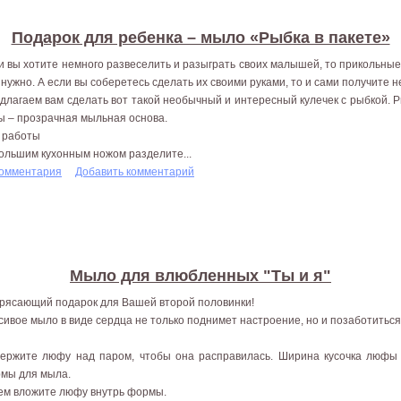
Подарок для ребенка – мыло «Рыбка в пакете»
и вы хотите немного развеселить и разыграть своих малышей, то прикольные п
 нужно. А если вы соберетесь сделать их своими руками, то и сами получите 
длагаем вам сделать вот такой необычный и интересный кулечек с рыбкой. Р
ы – прозрачная мыльная основа.
 работы
Большим кухонным ножом разделите...
комментария
Добавить комментарий
Мыло для влюбленных "Ты и я"
рясающий подарок для Вашей второй половинки!
сивое мыло в виде сердца не только поднимет настроение, но и позаботитьс
ержите люфу над паром, чтобы она расправилась. Ширина кусочка люфы
мы для мыла.
ем вложите люфу внутрь формы.