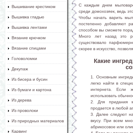
С каждым днем мыловаре
Вышивание крестиком
среди домохозяек, ведь эт
Вышивка гладью
Чтобы начать варить мы
постепенно добавляют ра
Вышивка лентами
способом вы сможете пора
Много лет назад это р
Вязание крючком
существовало парфюмерны
Вязание спицами
скорее в искусство, позво
Головоломки
Какие ингре
со
Декупаж
Основным ингреди
Из бисера и бусин
легко найти в специ
интернета. Если 
Из бумаги и картона
использовать обычное
Из дерева
Для придания м
продается в любой а
Из проволоки
Далее следуют на
вкусу. При всем мн
Из природных материалов
абрикосовое или оли
Карвинг
Если вы решили сд