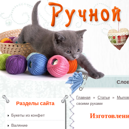
Перейти к основному содержанию
Сло
Главное 
Главная
»
Статьи
»
Мылов
Вы здесь
Разделы сайта
своими руками
Изготовлен
Букеты из конфет
Валяние