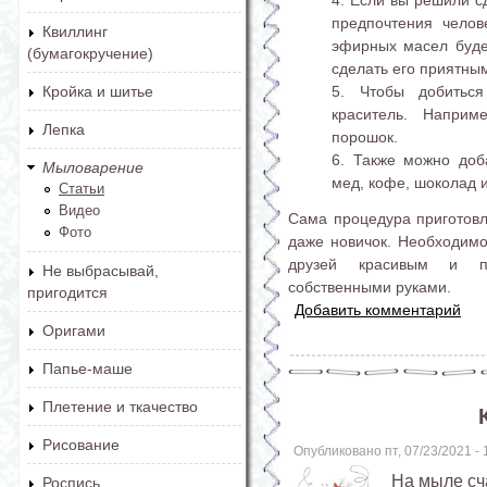
предпочтения челов
Квиллинг
эфирных масел буде
(бумагокручение)
сделать его приятны
Чтобы добиться
Кройка и шитье
краситель. Наприм
Лепка
порошок.
Также можно доба
Мыловарение
мед, кофе, шоколад 
Статьи
Видео
Сама процедура приготовл
Фото
даже новичок. Необходимо
друзей красивым и по
Не выбрасывай,
собственными руками.
пригодится
Добавить комментарий
Оригами
Папье-маше
Плетение и ткачество
Рисование
Опубликовано пт, 07/23/2021 -
На мыле сча
Роспись