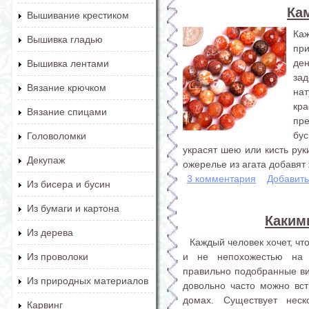
Ка
Вышивание крестиком
Ка
Вышивка гладью
пр
де
Вышивка лентами
зад
Вязание крючком
нат
кр
Вязание спицами
пр
бу
Головоломки
украсят шею или кисть рук
Декупаж
ожерелье из агата добавят 
3 комментария
Добавит
Из бисера и бусин
Из бумаги и картона
Каким
Из дерева
Каждый человек хочет, ч
и не непохожестью на 
Из проволоки
правильно подобранные витр
Из природных материалов
довольно часто можно встр
домах. Существует неск
Карвинг