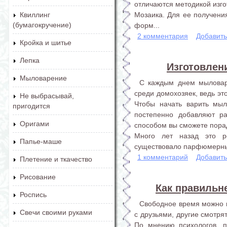
отличаются методикой изго
Мозаика. Для ее получени
Квиллинг
(бумагокручение)
форм...
2 комментария
Добавит
Кройка и шитье
Лепка
Изготовлен
Мыловарение
С каждым днем мыловар
среди домохозяек, ведь эт
Не выбрасывай,
Чтобы начать варить мыл
пригодится
постепенно добавляют ра
Оригами
способом вы сможете пора
Много лет назад это р
Папье-маше
существовало парфюмерных 
1 комментарий
Добавит
Плетение и ткачество
Рисование
Как правильн
Роспись
Свободное время можно п
Свечи своими руками
с друзьями, другие смотря
По мнению психологов, п