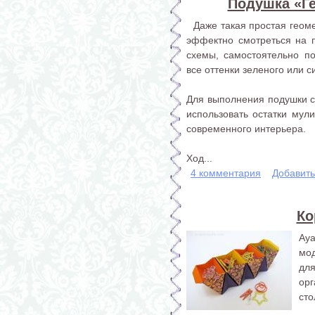
Подушка «Г
Даже такая простая геоме
эффектно смотреться на 
схемы, самостоятельно по
все оттенки зеленого или с
Для выполнения подушки с
использовать остатки мули
современного интерьера.
Ход...
4 комментария
Добавит
Ко
Ay
мо
для
ор
сто