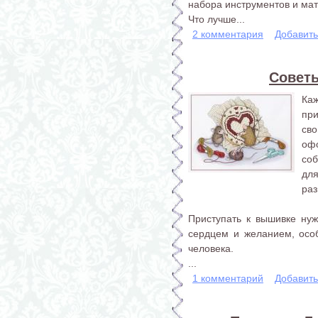
набора инструментов и ма
Что лучше...
2 комментария
Добавит
Совет
Ка
пр
сво
оф
со
дл
раз
Приступать к вышивке нуж
сердцем и желанием, особ
человека.
...
1 комментарий
Добавит