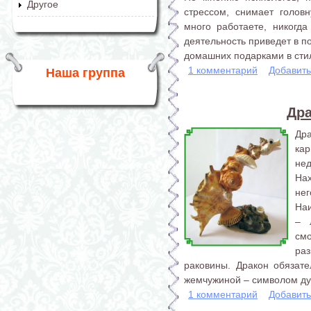
Другое
стрессом, снимает голов
много работаете, никогда
деятельность приведет в п
домашних подарками в стил
1 комментарий
Добавит
Наша группа
Дра
Др
ка
не
На
нег
На
– 
см
раз
раковины. Дракон обязат
жемчужиной – символом дух
1 комментарий
Добавит