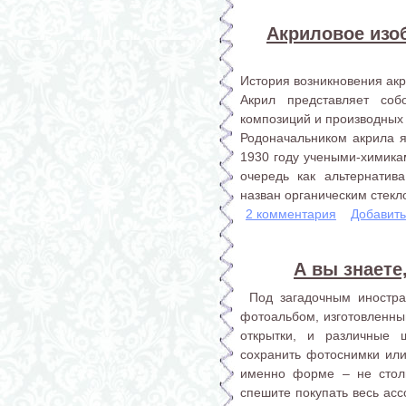
Акриловое изо
История возникновения ак
Акрил представляет со
композиций и производных 
Родоначальником акрила я
1930 году учеными-химика
очередь как альтернатив
назван органическим стекл
2 комментария
Добавит
А вы знаете
Под загадочным иностра
фотоальбом, изготовленный
открытки, и различные ш
сохранить фотоснимки или
именно форме – не стол
спешите покупать весь асс