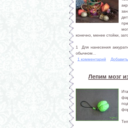
ак
за
де
пр
мо
конечно, менее стойки, за
1 Для нанесения аккуратн
обычном...
1 комментарий
Добавит
Лепим мозг и
Ита
фар
под
фо
Теп