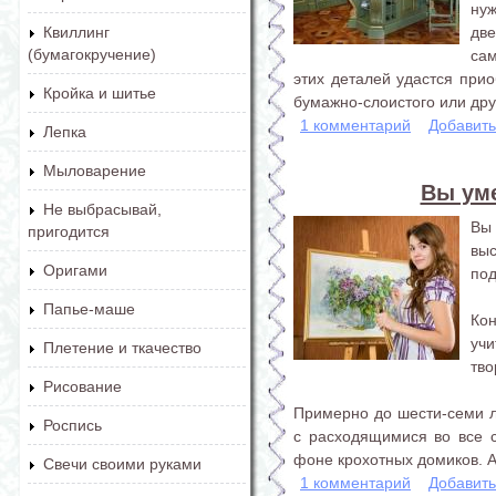
нуж
две
Квиллинг
(бумагокручение)
са
этих деталей удастся прио
Кройка и шитье
бумажно-слоистого или друг
1 комментарий
Добавит
Лепка
Мыловарение
Вы уме
Не выбрасывай,
Вы 
пригодится
вы
Оригами
под
Папье-маше
Ко
уч
Плетение и ткачество
тво
Рисование
Примерно до шести-семи л
Роспись
с расходящимися во все 
фоне крохотных домиков. А.
Свечи своими руками
1 комментарий
Добавит