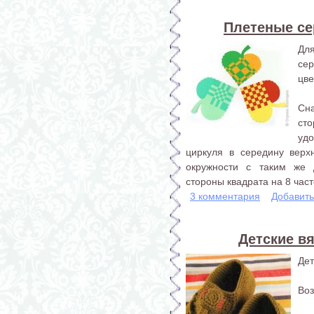
Плетеные се
Дл
се
цве
Сна
ст
удо
циркуля в середину верх
окружности с таким же
стороны квадрата на 8 част
3 комментария
Добавит
Детские вя
Дет
Воз