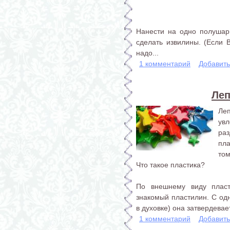
Нанести на одно полушар
сделать извилины. (Если В
надо...
1 комментарий
Добавит
Леп
Ле
увл
ра
пл
том
Что такое пластика?
По внешнему виду плас
знакомый пластилин. С од
в духовке) она затвердевае
1 комментарий
Добавит