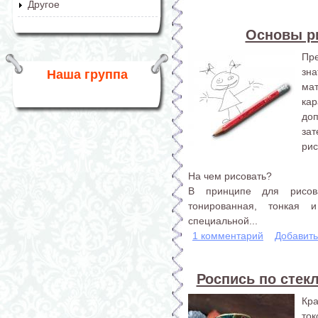
Другое
Основы р
Пре
зн
Наша группа
ма
ка
доп
за
рис
На чем рисовать?
В принципе для рисов
тонированная, тонкая 
специальной...
1 комментарий
Добавит
Роспись по стекл
Кр
ток