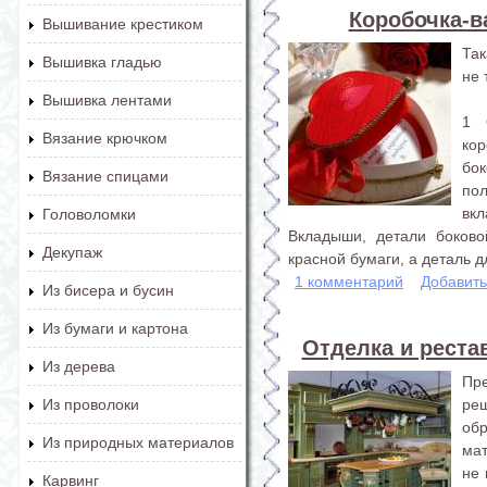
Коробочка-в
Вышивание крестиком
Так
Вышивка гладью
не 
Вышивка лентами
1 
Вязание крючком
ко
бо
Вязание спицами
по
вк
Головоломки
Вкладыши, детали боково
Декупаж
красной бумаги, а деталь дл
1 комментарий
Добавит
Из бисера и бусин
Из бумаги и картона
Отделка и реста
Из дерева
Пр
ре
Из проволоки
обр
Из природных материалов
мат
не 
Карвинг