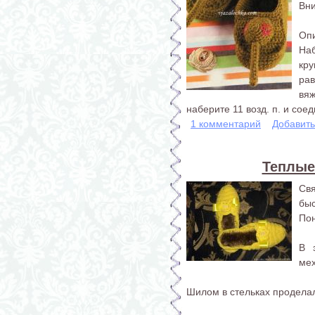
Вни
Опи
Наб
кр
ра
вя
наберите 11 возд. п. и сое
1 комментарий
Добавит
Теплые
Свя
бы
Пон
В 
мех
Шилом в стельках проделал