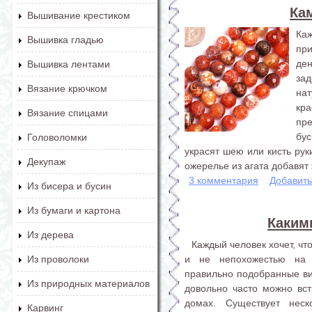
Ка
Вышивание крестиком
Ка
Вышивка гладью
пр
де
Вышивка лентами
зад
Вязание крючком
нат
кр
Вязание спицами
пр
бу
Головоломки
украсят шею или кисть рук
Декупаж
ожерелье из агата добавят 
3 комментария
Добавит
Из бисера и бусин
Из бумаги и картона
Каким
Из дерева
Каждый человек хочет, ч
и не непохожестью на 
Из проволоки
правильно подобранные витр
Из природных материалов
довольно часто можно встр
домах. Существует неск
Карвинг