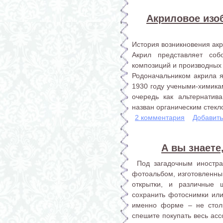
Акриловое изо
История возникновения ак
Акрил представляет со
композиций и производных 
Родоначальником акрила я
1930 году учеными-химика
очередь как альтернатив
назван органическим стекл
2 комментария
Добавит
А вы знаете
Под загадочным иностра
фотоальбом, изготовленный
открытки, и различные ш
сохранить фотоснимки или
именно форме – не стол
спешите покупать весь асс