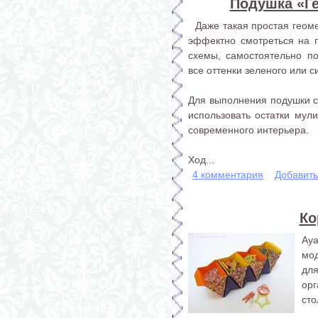
Подушка «Г
Даже такая простая геоме
эффектно смотреться на 
схемы, самостоятельно по
все оттенки зеленого или с
Для выполнения подушки с
использовать остатки мули
современного интерьера.
Ход...
4 комментария
Добавит
Ко
Ay
мо
для
ор
сто