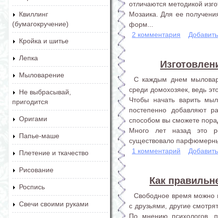
отличаются методикой изго
Мозаика. Для ее получени
Квиллинг
(бумагокручение)
форм...
2 комментария
Добавит
Кройка и шитье
Лепка
Изготовлен
Мыловарение
С каждым днем мыловар
среди домохозяек, ведь эт
Не выбрасывай,
Чтобы начать варить мыл
пригодится
постепенно добавляют ра
Оригами
способом вы сможете пора
Много лет назад это р
Папье-маше
существовало парфюмерных 
1 комментарий
Добавит
Плетение и ткачество
Рисование
Как правильн
Роспись
Свободное время можно п
Свечи своими руками
с друзьями, другие смотря
По мнению психологов, п