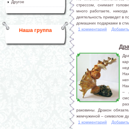
Другое
стрессом, снимает голов
много работаете, никогда
деятельность приведет в п
домашних подарками в стил
1 комментарий
Добавит
Наша группа
Дра
Др
ка
не
На
нег
На
– 
см
раз
раковины. Дракон обязат
жемчужиной – символом дух
1 комментарий
Добавит