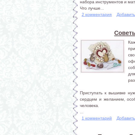
набора инструментов и ма
Что лучше...
2 комментария
Добавит
Совет
Ка
пр
сво
оф
со
дл
раз
Приступать к вышивке нуж
сердцем и желанием, особ
человека.
...
1 комментарий
Добавит