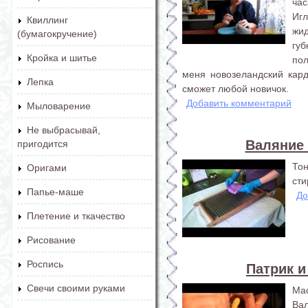
час
Иг
Квиллинг
жи
(бумагокручение)
гу
Кройка и шитье
по
меня новозеландский кард
Лепка
сможет любой новичок.
Добавить комментарий
Мыловарение
Не выбрасывай,
Валяние 
пригодится
То
Оригами
сти
Папье-маше
До
Плетение и ткачество
Рисование
Роспись
Патрик и
Свечи своими руками
Ма
Вал