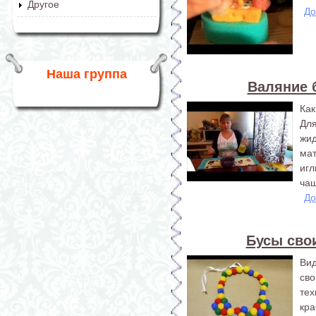
Другое
До
Наша группа
Валяние 
Как
Для
жи
мат
игл
чаш
До
Бусы сво
Ви
св
тех
кр