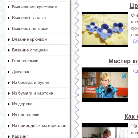
Цв
Вышивание крестиком
Оче
Вышивка гладью
цве
су
Вышивка лентами
леп
Вязание крючком
До
Вязание спицами
Мастер к
Головоломки
До
Декупаж
Из бисера и бусин
Из бумаги и картона
Из дерева
Из проволоки
Как 
Из природных материалов
"К
на
Карвинг