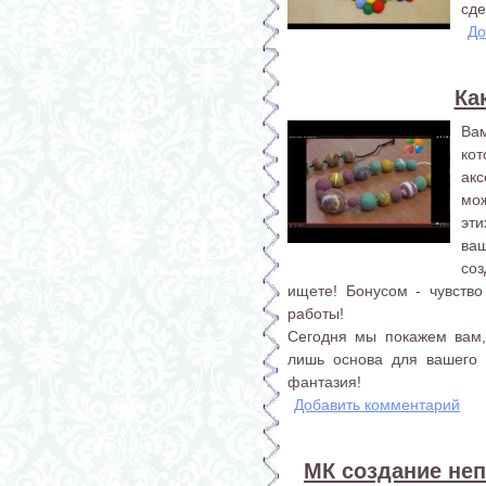
сде
До
Ка
Ва
ко
ак
мо
эт
ваш
соз
ищете! Бонусом - чувство
работы!
Сегодня мы покажем вам,
лишь основа для вашего 
фантазия!
Добавить комментарий
МК создание не