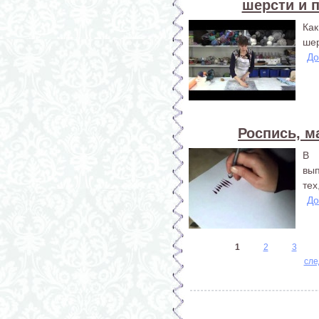
шерсти и 
Ка
шер
До
Роспись, м
В 
вып
тех
До
Страницы
1
2
3
сле