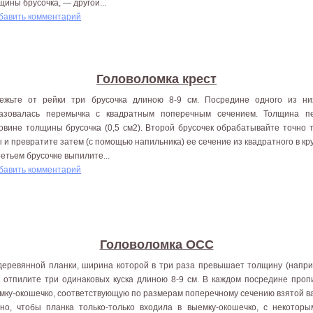
щины брусочка, — другой...
бавить комментарий
Головоломка крест
режьте от рейки три брусочка длиною 8-9 см. Посредине одно­го из н
азовалась перемычка с квадратным поперечным сечением. Толщина п
овине толщины брусочка (0,5 см2). Второй брусочек обрабатывайте точно т
ы и превратите затем (с помощью напильника) ее сечение из квадратного в кру
ретьем брусочке выпилите...
бавить комментарий
Головоломка ОСС
деревянной планки, ширина которой в три раза превы­шает толщину (напр
, отпилите три одинаковых куска длиною 8-9 см. В каждом по­средине про
мку-окошеч­ко, соответствующую по размерам поперечному сечению взятой в
но, чтобы планка только-только входила в выемку-окошечко, с некоторы