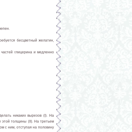
лепен.
ребуется бесцветный желатин,
5 частей глицерина и медленно
лать ника­ких вырезов (I). На
 этой толщины (II). На третьем
ом с ним, отступая на половину