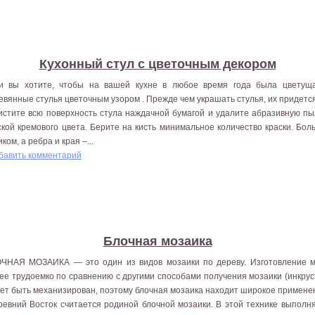
Кухонный стул с цветочным декором
и вы хотите, чтобы на вашей кухне в любое время года была цветуща
евянные стулья цветочным узором . Прежде чем украшать стулья, их придетс
истите всю поверхность стула наждачной бумагой и удалите абразивную пыл
ской кремового цвета. Берите на кисть минимальное количество краски. Бо
ком, а ребра и края –...
бавить комментарий
Блочная мозаика
ЧНАЯ МОЗАИКА — это один из видов мозаики по дереву. Изготовление м
ее трудоемко по сравнению с другими способами получения мозаики (инкрус
ет быть механизирован, поэтому блочная мозаика находит широкое примене
ревний Восток считается родиной блочной мозаики. В этой технике выполн