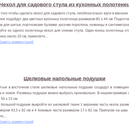
Чехол для садового стула из кухонных полотене
 того чтобы сделать чехол для садового стула, необязательно идти в магазин 
лне подойдут два цветных кухонных полотенца размером 80 х 44 см. Подгото
ки для шитья, портновские булавки, кусочки поролона, ножницы и сантиметров
йте из одного полотенца чехол для спинки стула. Один конец полотенца от
ину около 20 см, приколите...
бавить комментарий
Шелковые напольные подушки
тые в восточном стиле шелковые напольные подушки создадут в помеще
а и покоя. Размеры подушек можно выбрать произвольно. В нашем примере о
 50 х 15 см.
 большой подушки выкройте из шелковой ткани 1 верхнюю часть чехла разме
мером 43,5 х 82 см и 4 боковые части размером 17 х 82 см. Припуски на шв
о,...
бавить комментарий