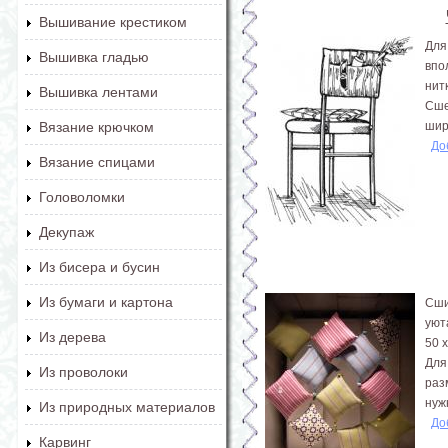
Вышивание крестиком
Для
Вышивка гладью
впо
нит
Вышивка лентами
Сше
шир
Вязание крючком
До
Вязание спицами
Головоломки
Декупаж
Из бисера и бусин
Из бумаги и картона
Сши
уют
Из дерева
50 х
Для
Из проволоки
раз
нужн
Из природных материалов
До
Карвинг