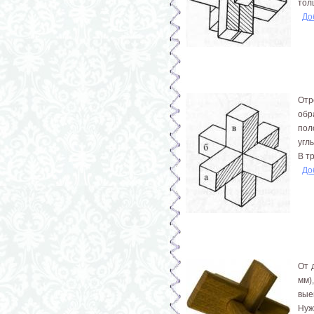
тол
До
От­
обр
пол
угл
В т
До
От 
мм)
вые
Нуж