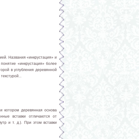
цией. Названия «инкрустация» и
 понятие «инкрустация» более
торой в углубления деревянной
текстурой...
ри котором деревянная основа
анные вставки отличаются от
тр и т. д.). При этом вставки