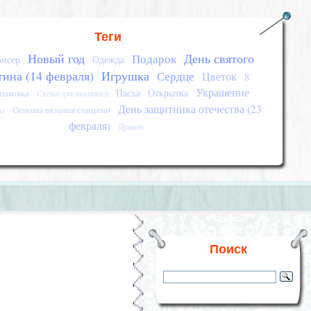
Теги
Новый год
День святого
Подарок
Бисер
Одежда
тина (14 февраля)
Игрушка
Сердце
Цветок
8
Украшение
Пасха
Открытка
паковка
Схема для вышивки
День защитника отечества (23
Основы вязания спицами
сы
февраля)
Дракон
Поиск