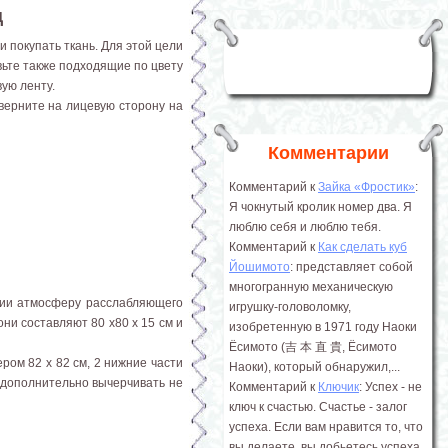
ц
и покупать ткань. Для этой цели
вьте также подходящие по цвету
ую ленту.
верните на лицевую сторону на
Комментарии
Комментарий к
Зайка «Фростик»
:
Я чокнутый кролик номер два. Я
люблю себя и люблю тебя.
Комментарий к
Как сделать куб
Йошимото
: представляет собой
многогранную механическую
нии атмосферу расслабляющего
игрушку-головоломку,
ни составляют 80 х80 х 15 см и
изобретенную в 1971 году Наоки
Ёсимото (吉 本 直 貴, Ёсимото
ром 82 х 82 см, 2 нижние части
Наоки), который обнаружил,...
ы дополнительно вычерчивать не
Комментарий к
Ключик
: Успех - не
ключ к счастью. Счастье - залог
успеха. Если вам нравится то, что
вы делаете, вы добьетесь успеха.