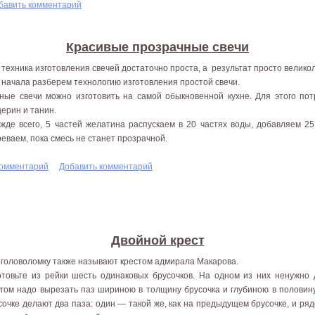
бавить комментарий
Красивые прозрачные свечи
 техника изготовления свечей достаточно проста, а результат просто велико
 начала разберем технологию изготовления простой свечи.
ные свечи можно изготовить на самой обыкновенной кухне. Для этого пот
церин и танин.
жде всего, 5 частей желатина распускаем в 20 частях воды, добавляем 2
реваем, пока смесь не станет прозрачной.
комментарий
Добавить комментарий
Двойной крест
 головоломку также называют крестом адмирала Макарова.
отовьте из рейки шесть одинаковых брусочков. На одном из них ненужно де
гом надо выре­зать паз шириною в толщину брусочка и глубиною в половину
сочке делают два паза: один — такой же, как на предыдущем брусочке, и ряд