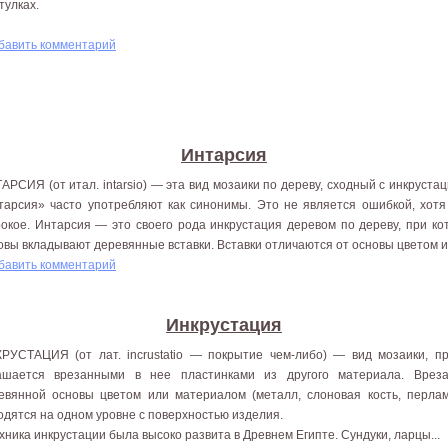
тулках.
бавить комментарий
Интарсия
АРСИЯ (от итал. intarsio) — эта вид мозаики по дереву, сходный с инкруста
тарсия» часто употребляют как синонимы. Это не является ошибкой, хотя
окое. Интарсия — это своего рода инкрустация деревом по дереву, при ко
овы вкладывают деревянные вставки. Вставки отличаются от основы цветом и 
бавить комментарий
Инкрустация
РУСТАЦИЯ (от лат. incrustatio — покрытие чем-либо) — вид мозаики, п
ашается врезанными в нее пластинками из другого материала. Врез
евянной основы цветом или материалом (металл, слоновая кость, перламу
одятся на одном уровне с поверхностью изделия.
ехника инкрустации была высоко развита в Древнем Египте. Сундуки, ларцы...