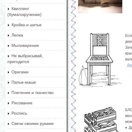
Квиллинг
(бумагокручение)
Кройка и шитье
Лепка
Есл
дер
Мыловарение
Зач
кра
Не выбрасывай,
вали
пригодится
До
Оригами
Папье-маше
Плетение и ткачество
Рисование
БЛО
Роспись
мен
мож
Свечи своими руками
♦ Д