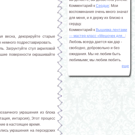
Комментарий к
Сердце
: Мои
воспоминания очень много значат
для меня, и я держу их близко к
сердцу.
Комментарий к
Вышивка лентами
― мастер-класс «Мешочек для...
:
я весна, декорируйте старые
Любовь всегда дается как дар -
я немного подреставрировать.
свободно, добровольно и без
ь. Загрунтуйте стул акриловой
ожидания. Мы не любим быть
льшие поверхности окрашивайте
любимыми; мы любим любить.
еще
озаичного украшения из блока
тация, интарсия), Этот процесс
ние в настоящее время.
ялись украшения на персидских