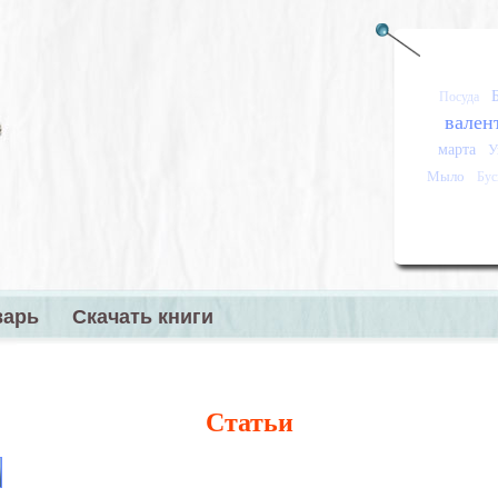
Посуда
вален
марта
У
Мыло
Бу
варь
Скачать книги
меню
Статьи