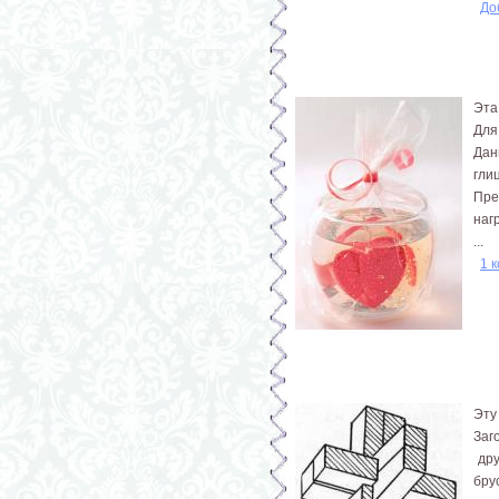
До
Эта
Для
Дан
гли
Пре
наг
...
1 
Эту
Заг
дру
бру