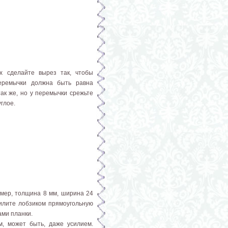
их сделайте вырез так, чтобы
еремычки должна быть равна
ак же, но у перемычки срежьте
глое.
имер, толщина 8 мм, ширина 24
пилите лобзиком прямоугольную
ами планки.
м, может быть, даже усилием.