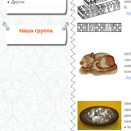
шка
Другое
В...
До
Наша группа
ИНТ
«ин
шир
осн
До
ИНК
укр
дер
нах
♦ Т