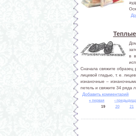
ауд
Осм
До
Теплые
До
зат
в 
исп
Сначала свяжите образец р
лицевой гладью, т. е. лиц
изнаночные – изнаночными
петель и свяжите 34 ряда л
Добавить комментарий
« первая
‹ предыдущ
19
20
21
Страницы