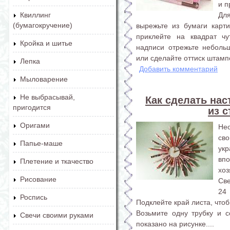
и п
Дл
Квиллинг
(бумагокручение)
вырежьте из бумаги карт
приклейте на квадрат чу
Кройка и шитье
надписи отрежьте неболь
или сделайте оттиск штампо
Лепка
Добавить комментарий
Мыловарение
Не выбрасывай,
Как сделать на
пригодится
из 
Оригами
Не
сво
Папье-маше
ук
вп
Плетение и ткачество
хоз
Рисование
Св
24
Роспись
Подклейте край листа, что
Возьмите одну трубку и с
Свечи своими руками
показано на рисунке....