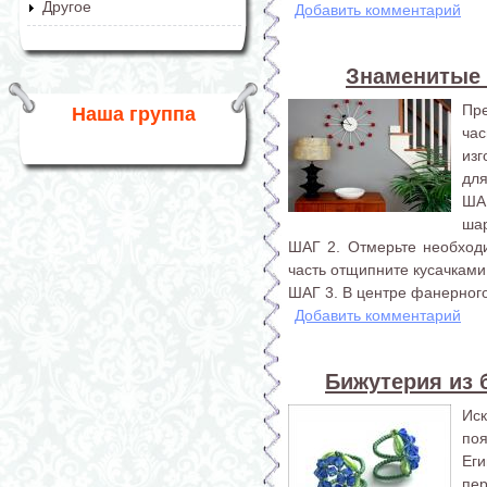
Другое
Добавить комментарий
Знаменитые 
Пр
Наша группа
ча
изг
для
ША
шар
ШАГ 2. Отмерьте необход
часть отщипните кусачками
ШАГ 3. В центре фанерного
Добавить комментарий
Бижутерия из б
Ис
по
Еги
пер