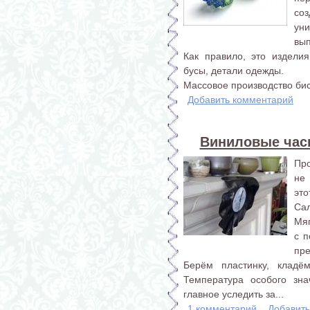
со
ун
вы
Как правило, это изделия
бусы, детали одежды.
Массовое производство бисе
Добавить комментарий
Виниловые час
Про
не 
эт
Са
Мя
с 
пре
Берём пластинку, кладё
Температура особого зна
главное уследить за...
1 комментарий
Добавит