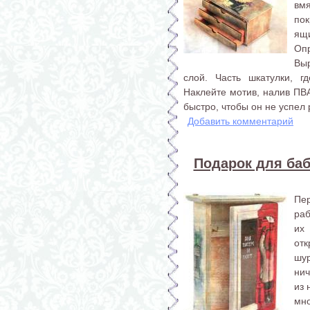
вмя
по
ящ
Оп
Вы
слой. Часть шкатулки, г
Наклейте мотив, налив ПВА
быстро, чтобы он не успел 
Добавить комментарий
Подарок для ба
Пе
раб
их
отк
шу
нич
из 
мн