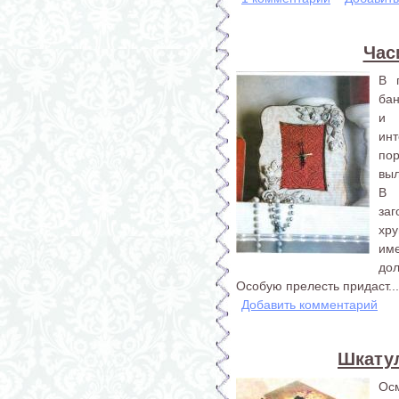
Час
В 
бан
и 
инт
пор
выл
В 
за
хру
им
дол
Особую прелесть придаст...
Добавить комментарий
Шкату
Осм