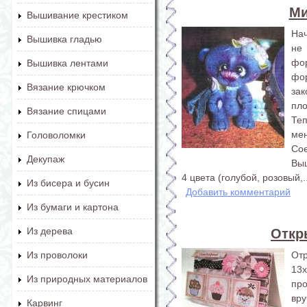
Ми
Вышивание крестиком
Нач
Вышивка гладью
не
фо
Вышивка лентами
фо
Вязание крючком
за
пло
Вязание спицами
Те
ме
Головоломки
Сое
Декупаж
Выш
4 цвета (голубой, розовый,..
Из бисера и бусин
Добавить комментарий
Из бумаги и картона
Из дерева
Откр
От
Из проволоки
13x
Из природных материалов
пр
вру
Карвинг