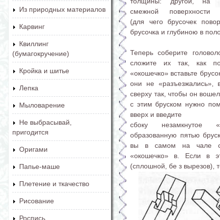
толщины: другой, на
Из природных материалов
смежной поверхности
(для чего брусочек пов
Карвинг
брусочка и глубиною в полов
Квиллинг
Теперь соберите головоло
(бумагокручение)
сложите их так, как по
Кройка и шитье
«окошечко» вставьте брусок
они не «разъезжались», вс
Лепка
сверху так, чтобы он воше
с этим бруском нужно поме
Мыловарение
вверх и введите
Не выбрасывай,
сбоку незамкнутое «
пригодится
образованную пятью брус
вы в самом на­ чале с
Оригами
«окошечко» в. Если в эт
(сплошной, бе з вырезов), 
Папье-маше
Плетение и ткачество
Рисование
Роспись