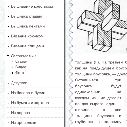
Вышивание крестиком
Вышивка гладью
Вышивка лентами
Вязание крючком
Вязание спицами
Головоломки
Статьи
толщины (II). На третьем 
Видео
как на предыдущем брусо
Фото
толщины брусочка, — другой 
Оставшиеся три
Декупаж
брусочка будут
одинаковыми; на
Из бисера и бусин
каждом из них делают
Из бумаги и картона
по два выреза: один —
шириною в две
Из дерева
толщины брусочка и
глубиною в половину
Из проволоки