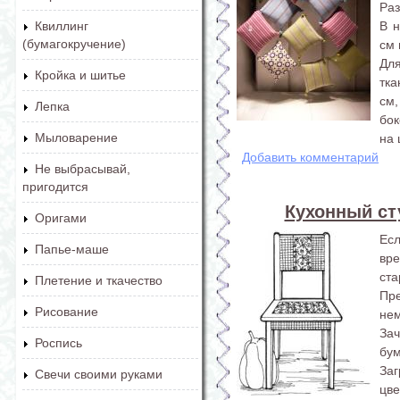
Ра
В 
Квиллинг
(бумагокручение)
см 
Дл
Кройка и шитье
тка
см,
Лепка
бок
Мыловарение
на 
Добавить комментарий
Не выбрасывай,
пригодится
Кухонный ст
Оригами
Есл
Папье-маше
вре
ста
Плетение и ткачество
Пр
Рисование
нем
За
Роспись
бу
Заг
Свечи своими руками
цве