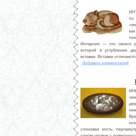
ИНТ
по 
«ин
как
по
Интарсия — это своего р
которой в углубления д
вставки. Вставки отличаютс
Добавить комментарий
ИНК
че
де
не
Вр
ос
слоновая кость, перламут
одном уровне с поверхност