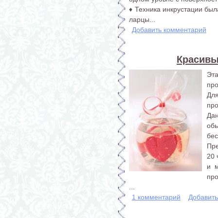
♦ Техника инкрустации был
ларцы...
Добавить комментарий
Красивы
Эт
про
Для
про
Да
об
бес
Пре
20 
и 
про
...
1 комментарий
Добавит