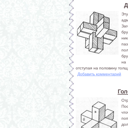
Д
Эт
ад
За
бр
ник
паз
по
бру
на
отступая на половину толщ
Добавить комментарий
Гол
От­
Пос
чт
по
дол