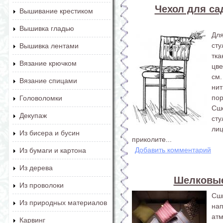
Чехол для са
Вышивание крестиком
Вышивка гладью
Дл
сту
Вышивка лентами
тк
Вязание крючком
цве
см
Вязание спицами
нит
пор
Головоломки
Сше
Декупаж
ст
ли
Из бисера и бусин
приколите...
Добавить комментарий
Из бумаги и картона
Из дерева
Шелковые
Из проволоки
Сш
Из природных материалов
на
ат
Карвинг