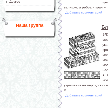
Другое
кр
валиком, а ребра и края –..
Добавить комментарий
Наша группа
Бл
БЛ
мо
ук
ср
моз
мо
мо
нас
♦ 
мо
украшения на персидских ш
В...
Добавить комментарий