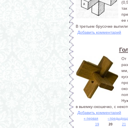
(0,
та
пр
ее 
В третьем брусочке выпилит
Добавить комментарий
Го
От
раз
мм
ку
пр
ок
поп
Ну
в выемку-окошечко, с некот
Добавить комментарий
« первая
‹ предыдущ
19
20
21