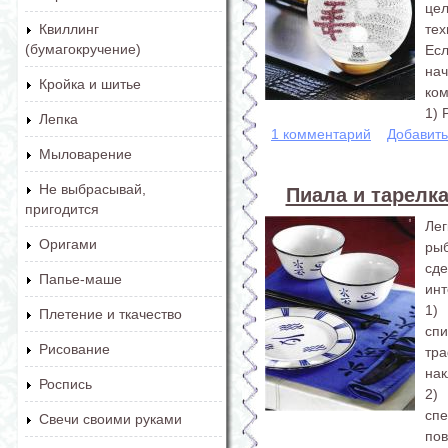
це
те
Квиллинг
(бумагокручение)
Есл
на
Кройка и шитье
ком
1) 
Лепка
1 комментарий
Добавит
Мыловарение
Не выбрасывай,
Пиала и тарелк
пригодится
Ле
Оригами
ры
сд
Папье-маше
инт
1)
Плетение и ткачество
сп
Рисование
тр
нак
Роспись
2)
спе
Свечи своими руками
пов