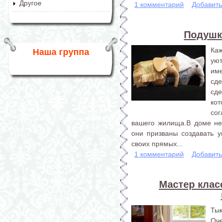
Другое
1 комментарий
Добавит
Подушк
Ка
Наша группа
уют
им
сд
сд
кот
со
вашего жилища.В доме не
они призваны создавать у
своих прямых...
1 комментарий
Добавит
Мастер клас
Ты
Оч