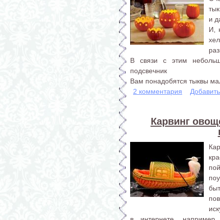
тык
и д
И, 
хе
раз
В связи с этим небольш
подсвечник
Вам понадобятся тыквы мал
2 комментария
Добавит
Карвинг овощ
Ка
кр
по
поу
быт
пов
иск
в интернете, например