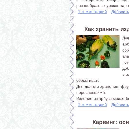
разнообразных уроков карв
1 комментарий
Добавит
Как хранить из
Луч
ар
сбр
вла
Го
доб
в 
сбрызгивать.
Для долгого хранения, фру
переспевшими.
Изделия из арбуза может бе
1 комментарий
Добавит
Карвинг: ос