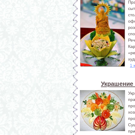
Пр
сы
сто
оф
ро
спо
Реч
Кар
«р
худ
1 
Украшение
Ук
пр
про
хо
про
Су
пр