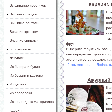
Карвинг.
Вышивание крестиком
Пр
Вышивка гладью
пр
со
Вышивка лентами
рас
Вязание крючком
-у 
-вы
Вязание спицами
фрукт.
Выберите фрукт или овощь,
Головоломки
они определяет цвет и фо
Декупаж
этого искусства решают, ка
2 комментария
Добавит
Из бисера и бусин
Из бумаги и картона
Ажурный 
Из дерева
Ша
ощу
Из проволоки
де
Из природных материалов
мн
по
Карвинг