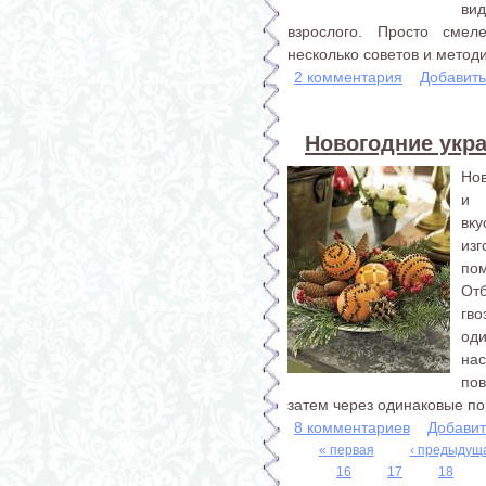
ви
взрослого. Просто сме
несколько советов и методи
2 комментария
Добавит
Новогодние укр
Нов
и 
вку
из
по
От
гв
од
на
по
затем через одинаковые по 
8 комментариев
Добавит
« первая
‹ предыдущ
16
17
18