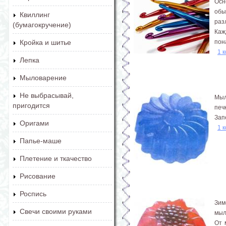
Осн
обы
Квиллинг
раз
(бумагокручение)
Каж
пон
Кройка и шитье
1 
Лепка
Мыловарение
Не выбрасывай,
Мыл
пригодится
печ
Зап
Оригами
1 
Папье-маше
Плетение и ткачество
Рисование
Роспись
Зим
Свечи своими руками
мыл
От 