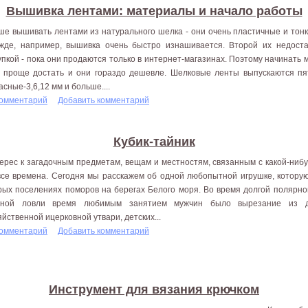
Вышивка лентами: материалы и начало работы
ше вышивать лентами из натурального шелка - они очень пластичные и тонк
жде, например, вышивка очень быстро изнашивается. Второй их недоста
упкой - пока они продаются только в интернет-магазинах. Поэтому начинать
х проще достать и они гораздо дешевле. Шелковые ленты выпускаются пят
асные-3,6,12 мм и больше....
комментарий
Добавить комментарий
Кубик-тайник
ерес к загадочным предметам, вещам и местностям, связанным с какой-нибу
все времена. Сегодня мы расскажем об одной любопытной игрушке, которую
рых поселениях поморов на берегах Белого моря. Во время долгой полярной
ной ловли время любимым занятием мужчин было вырезание из д
яйственной ицерковной утвари, детских...
комментарий
Добавить комментарий
Инструмент для вязания крючком