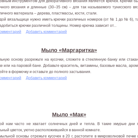
овным инструментом для декоративного вязания является крючок. Крючки бы
чного вязания и длинные (30–35 см) – для так называемого тунисского вя
личного материала – дерева, пластмассы, кости, стали.
дой вязальщице нужно иметь крючки различных номеров (от № 1 до № 6), та
адобиться крючки различной толщины. Номер крючка зависит от...
комментарий
Добавить комментарий
Мыло «Маргаритка»
ьную основу разрежьте на кусочки, сложите в стеклянную банку или стака
ке или на паровой бане. Добавьте краситель, витамины, базовые масла, арома
ейте в формочку и оставьте до полного застывания.
комментарий
Добавить комментарий
Мыло «Мак»
ой нам часто не хватает солнечных дней и тепла. В такие хмурые дни
ьный цветок, уютно расположившийся в ванной комнате.
мыльной основы отрежьте кусочек в 20 г, растопите в микроволновой печке