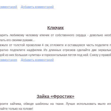
комментарий
Добавить комментарий
Ключик
арить любимому человеку ключик от собственного сердца - довольно нео
лать его своими руками...
ежьте от толстой проволоки 4 см, отложите и оставшуюся часть поделите п
уратно подпилите надфилем. Из длинных отрезков сделайте две зеркальн
дой из них большая «улитка» и горизонтальная петля под ней. Снизу у правой
комментария
Добавить комментарий
Зайка «Фростик»
роите зайчика, обводя шаблоны на ткани. Лучше использовать мыло ил
лайте только на голове!