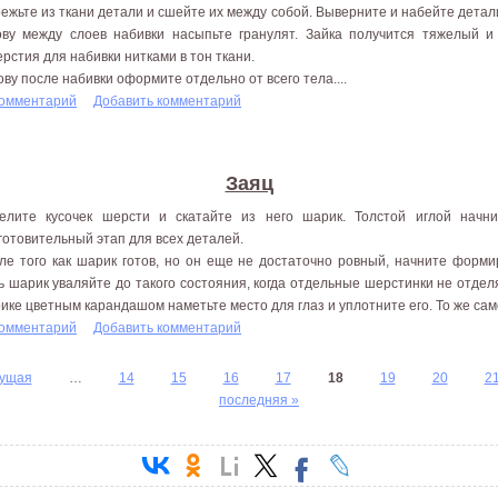
ежьте из ткани детали и сшейте их между собой. Выверните и набейте детали 
ову между слоев набивки насыпьте гранулят. Зайка получится тяжелый 
ерстия для набивки нитками в тон ткани.
ову после набивки оформите отдельно от всего тела....
комментарий
Добавить комментарий
Заяц
елите кусочек шерсти и скатайте из него шарик. Толстой иглой начн
готовительный этап для всех деталей.
ле того как шарик готов, но он еще не достаточно ровный, начните форми
ь шарик уваляйте до такого состояния, когда отдельные шерстинки не отдел
ике цветным карандашом наметьте место для глаз и уплотните его. То же само
комментарий
Добавить комментарий
дущая
…
14
15
16
17
18
19
20
2
последняя »