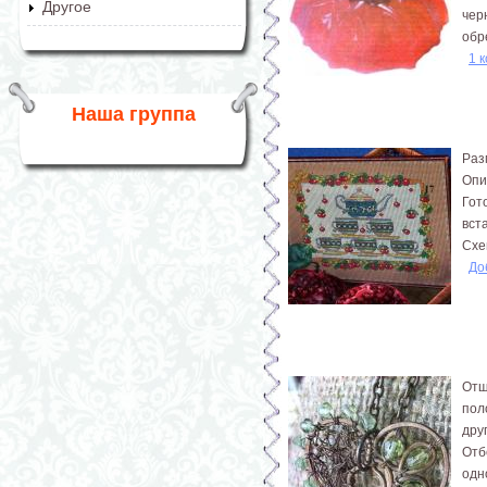
Другое
чер
обр
1 
Наша группа
Раз
Опи
Гот
вста
Схе
До
Отш
пол
дру
Отб
одн