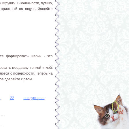
игрушки. В конечности, пузико,
и приятный на ощупь. Зашейте
ите формировать шарик - это
ровать мордашку тонкой иглой.
яются с поверхности. Теперь на
е сделайте с ртом...
1
22
следующая ›