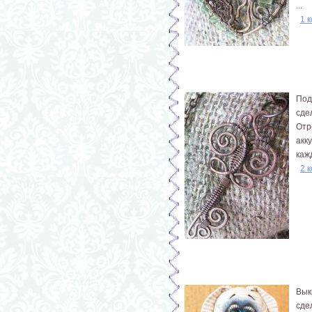
...
1 
Под
сде
Отр
акк
каж
2 
Вык
сде