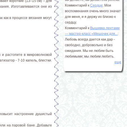
вают короткие (13–15 см) – для
Комментарий к
Сердце
: Мои
зания. Изготавливаются они из
воспоминания очень много значат
для меня, и я держу их близко к
к как в процессе вязания могут
сердцу.
Комментарий к
Вышивка лентами
― мастер-класс «Мешочек для...
:
Любовь всегда дается как дар -
свободно, добровольно и без
ожидания. Мы не любим быть
н и растопите в микроволновой
любимыми; мы любим любить.
тизатор - 7-10 капель, блестки.
еще
 повысит настроение душистый
 или на паровой бане. Добавьте