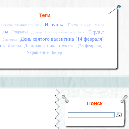
Теги
Игрушка
Пасха
Основы вязания спицами
Мыло
Посуда
 год
Сердце
Открытка
Дракон
Схема для вышивки
Бусы
День святого валентина (14 февраля)
Упаковка
ок
День защитника отечества (23 февраля)
8 марта
Украшение
Бисер
Поиск