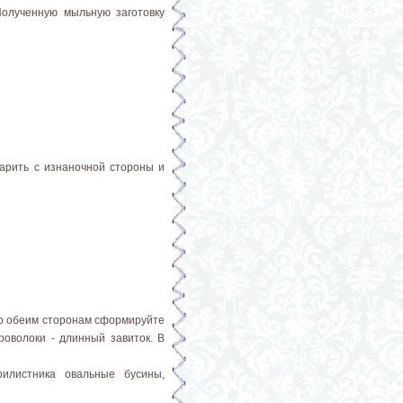
Полученную мыльную заготовку
парить с изнаночной стороны и
по обеим сторонам сформируйте
роволоки - длинный завиток. В
рилистника овальные бусины,