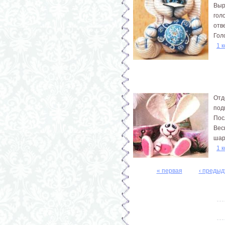
Выр
гол
отв
Гол
1 
Отд
под
Пос
Вес
шар
1 
« первая
‹ преды
Страницы