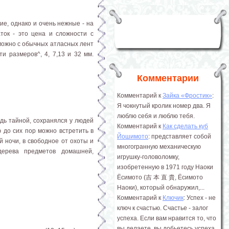
ие, однако и очень нежные - на
ток - это цена и сложности с
 можно с обычных атласных лент
и размеров^, 4, 7,13 и 32 мм.
Комментарии
Комментарий к
Зайка «Фростик»
:
Я чокнутый кролик номер два. Я
люблю себя и люблю тебя.
дь тайной, сохранялся у людей
Комментарий к
Как сделать куб
 до сих пор можно встретить в
Йошимото
: представляет собой
 ночи, в свободное от охоты и
многогранную механическую
ерева предметов домашней,
игрушку-головоломку,
изобретенную в 1971 году Наоки
Ёсимото (吉 本 直 貴, Ёсимото
Наоки), который обнаружил,...
Комментарий к
Ключик
: Успех - не
ключ к счастью. Счастье - залог
успеха. Если вам нравится то, что
вы делаете, вы добьетесь успеха.