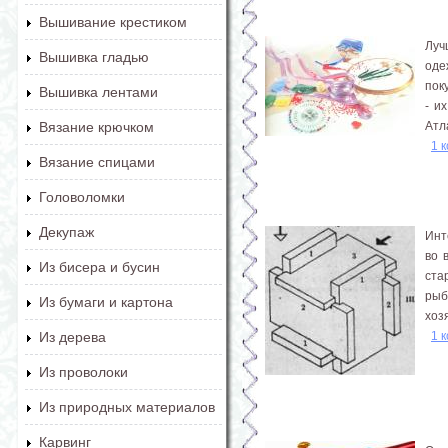
Вышивание крестиком
Луч
Вышивка гладью
оде
пок
Вышивка лентами
- и
Атл
Вязание крючком
1 
Вязание спицами
Головоломки
Декупаж
Инт
во 
Из бисера и бусин
ста
рыб
Из бумаги и картона
хоз
1 
Из дерева
Из проволоки
Из природных материалов
Карвинг