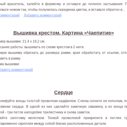
ный краситель, залейте в формочку и оставьте до полного застывания. 
ежьте ножом так, чтобы получилась серединка цветка, и вставьте обратно в...
комментарий
Добавить комментарий
Вышивка крестом. Картина «Чаепитие»
мер вышивки: 21,4 х 18,2 см.
сание работы: вышивать по схеме крестом в 2 нити.
овую вышивку обрезать до размера рамки, края обработать от осыпки, от
вить в рамку.
ма вышивки:
бавить комментарий
Сердце
лифуйте концы толстой проволоки надфилем. Слегка согните ее пополам, 
овинки сердца. В одной из них сделайте замочную скважину, а из конца п
гой - три петли наподобие трилистника и снова завиток.
ейте заготовку молотком. Тонкой проволокой прикрепите в петлях т
овременно скрепляя между собой близко расположенные детали.