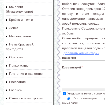
небольшой лоскуток, бли
Квиллинг
Оставив конец примерно 10 
(бумагокручение)
основу и этим концом
одновременно нанизывая 
Кройка и шитье
левой половины сердца.
Лепка
Прикрепите Сердцек колечку
любовь!
Мыловарение
Совет:чтобы придать и
состарьте их, положив 
Не выбрасывай,
щепоткой пищевой соды и 1
пригодится
Добавить комментарий
Оригами
Ваше имя
Папье-маше
Комментарий
*
Плетение и ткачество
Рисование
Роспись
Уведомлять меня о новых 
Свечи своими руками
Все комментарии
комментарий