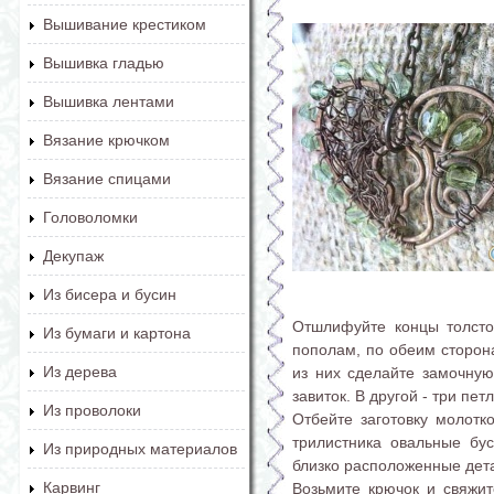
Вышивание крестиком
Вышивка гладью
Вышивка лентами
Вязание крючком
Вязание спицами
Головоломки
Декупаж
Из бисера и бусин
Отшлифуйте концы толсто
Из бумаги и картона
пополам, по обеим сторон
Из дерева
из них сделайте замочную
завиток. В другой - три пе
Из проволоки
Отбейте заготовку молотк
трилистника овальные бу
Из природных материалов
близко расположенные дет
Карвинг
Возьмите крючок и свяжит