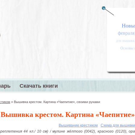
Новы
февраля
для вышивк
Основы 
варь
Скачать книги
меню
стиком
»
Вышивка крестом. Картина «Чаепитие», своими руками
Вышивка крестом. Картина «Чаепитие»
:
Вышивание крестиком
Схема для вышивки
еплетения 44 кл./ 10 см) / мулине жёлтого (0042), красного (0120), оран