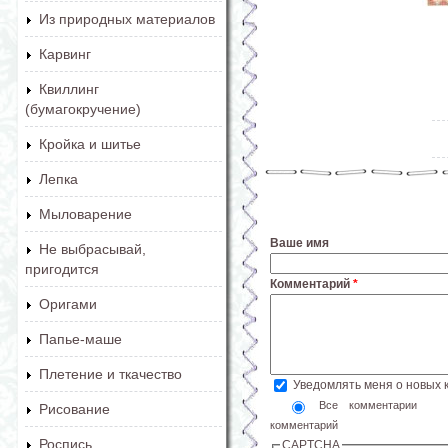
Из природных материалов
Карвинг
Квиллинг
(бумагокручение)
Кройка и шитье
Лепка
Мыловарение
Ваше имя
Не выбрасывай,
пригодится
Комментарий
*
Оригами
Папье-маше
Плетение и ткачество
Уведомлять меня о новых
Все комментарии
Рисование
комментарий
Роспись
CAPTCHA