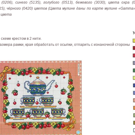
(0206), синего (5135), голубого (0513), бежевого (3030), цвета охра (0
415), чёрного (0420) цветов (Цвета мулине даны по карте мулине «Gamma»)
 цвета
схеме крестом в 2 нити.
азмера рамки, края обработать от осыпки, отпарить с изнаночной стороны