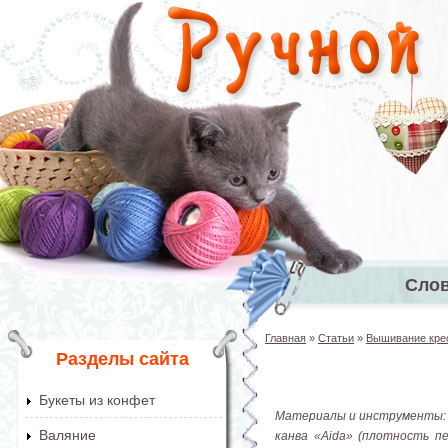
Перейти к основному содержанию
Сло
Главное 
Главная
»
Статьи
»
Вышивание кре
Вы здесь
Разделы сайта
Букеты из конфет
Материалы и инструменты
Валяние
канва «Aida» (плотность пер