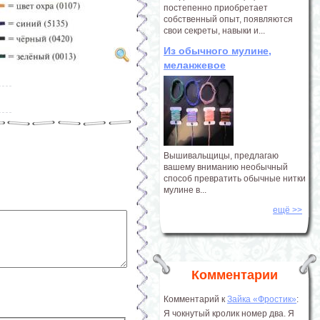
постепенно приобретает
собственный опыт, появляются
свои секреты, навыки и...
Из обычного мулине,
меланжевое
Вышивальщицы, предлагаю
вашему вниманию необычный
способ превратить обычные нитки
мулине в...
ещё >>
Комментарии
Комментарий к
Зайка «Фростик»
:
Я чокнутый кролик номер два. Я