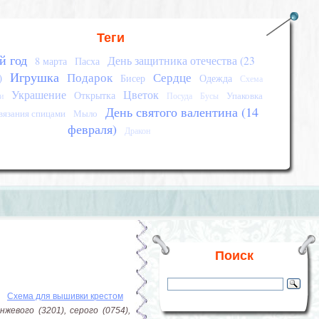
Теги
й год
День защитника отечества (23
8 марта
Пасха
Игрушка
Подарок
Сердце
)
Бисер
Одежда
Схема
Украшение
Цветок
Открытка
Упаковка
и
Посуда
Бусы
День святого валентина (14
вязания спицами
Мыло
февраля)
Дракон
Поиск
Схема для вышивки крестом
жевого (3201), серого (0754),