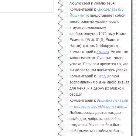
люблю себя и люблю тебя.
Комментарий к
Как сделать куб
Йошимото
: представляет собой
многогранную механическую
игрушку-головоломку,
изобретенную в 1971 году Наоки
Ёсимото (吉 本 直 貴, Ёсимото
Наоки), который обнаружил,...
Комментарий к
Ключик
: Успех - не
ключ к счастью. Счастье - залог
успеха. Если вам нравится то, что
вы делаете, вы добьетесь успеха.
Комментарий к
Сердце
: Мои
воспоминания очень много значат
для меня, и я держу их близко к
сердцу.
Комментарий к
Вышивка лентами
― мастер-класс «Мешочек для...
:
Любовь всегда дается как дар -
свободно, добровольно и без
ожидания. Мы не любим быть
любимыми; мы любим любить.