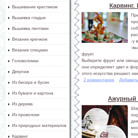
Карвинг.
Вышивание крестиком
Пр
Вышивка гладью
пр
со
Вышивка лентами
рас
Вязание крючком
-у 
-вы
Вязание спицами
фрукт.
Выберите фрукт или овощь,
Головоломки
они определяет цвет и фо
Декупаж
этого искусства решают, ка
2 комментария
Добавит
Из бисера и бусин
Из бумаги и картона
Ажурный 
Из дерева
Ша
ощу
Из проволоки
де
Из природных материалов
мн
по
Карвинг