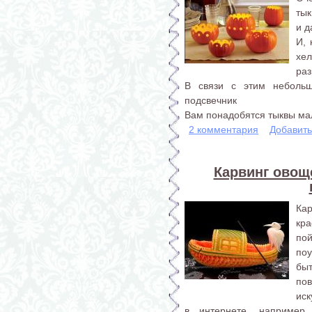
тык
и д
И, 
хе
раз
В связи с этим небольш
подсвечник
Вам понадобятся тыквы мал
2 комментария
Добавит
Карвинг овощ
Ка
кр
по
поу
быт
пов
иск
в интернете, например