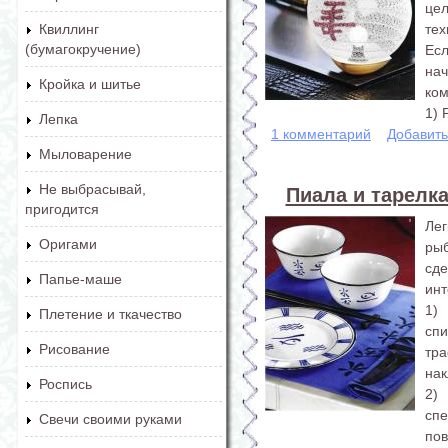
це
те
Квиллинг
(бумагокручение)
Есл
на
Кройка и шитье
ком
1) 
Лепка
1 комментарий
Добавит
Мыловарение
Не выбрасывай,
Пиала и тарелк
пригодится
Ле
Оригами
ры
сд
Папье-маше
инт
1)
Плетение и ткачество
сп
Рисование
тр
нак
Роспись
2)
спе
Свечи своими руками
пов