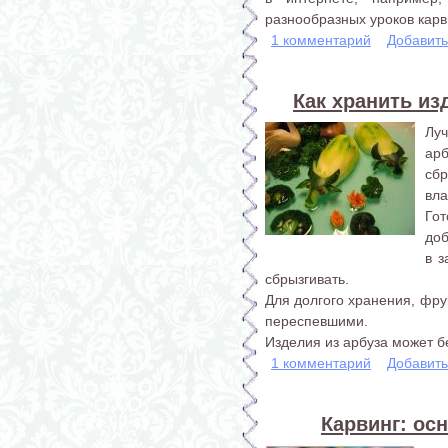
разнообразных уроков карв
1 комментарий
Добавит
Как хранить из
Луч
ар
сбр
вла
Го
доб
в 
сбрызгивать.
Для долгого хранения, фру
переспевшими.
Изделия из арбуза может бе
1 комментарий
Добавит
Карвинг: ос