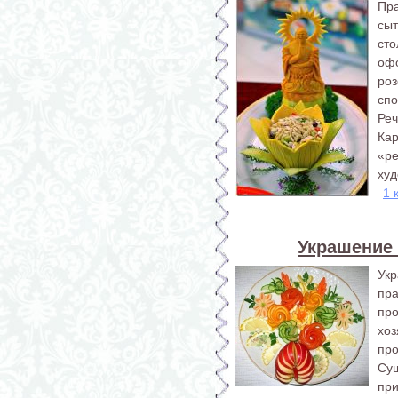
Пр
сы
сто
оф
ро
спо
Реч
Кар
«р
худ
1 
Украшение
Ук
пр
про
хо
про
Су
пр