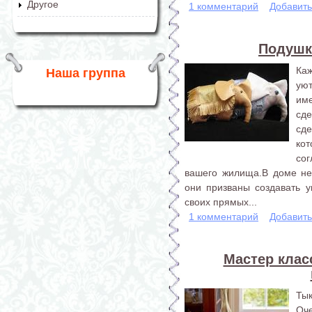
Другое
1 комментарий
Добавит
Подушк
Ка
Наша группа
уют
им
сд
сд
кот
со
вашего жилища.В доме не
они призваны создавать у
своих прямых...
1 комментарий
Добавит
Мастер клас
Ты
Оч