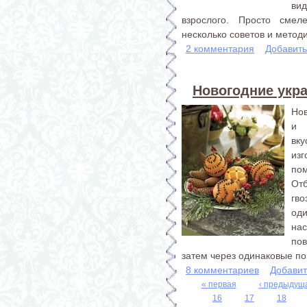
ви
взрослого. Просто сме
несколько советов и методи
2 комментария
Добавит
Новогодние укр
Нов
и 
вку
из
по
От
гв
од
на
по
затем через одинаковые по 
8 комментариев
Добавит
« первая
‹ предыдущ
16
17
18