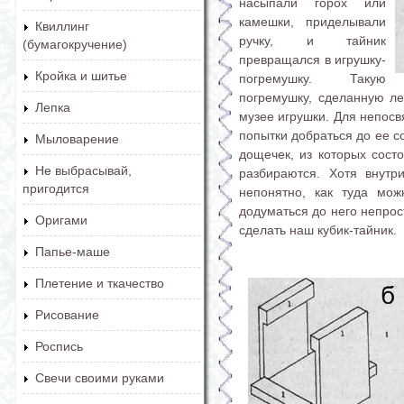
насыпали горох или
камешки, приделывали
Квиллинг
ручку, и тайник
(бумагокручение)
превращался в игрушку-
Кройка и шитье
погремушку. Такую
погремушку, сделанную ле
Лепка
музее игрушки. Для непосв
попытки добраться до ее с
Мыловарение
дощечек, из которых состо
Не выбрасывай,
разбираются. Хотя внутр
пригодится
непонятно, как туда мож
додуматься до него непрос
Оригами
сделать наш кубик-тайник.
Папье-маше
Плетение и ткачество
Рисование
Роспись
Свечи своими руками