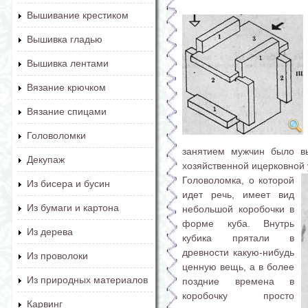
Вышивание крестиком
Вышивка гладью
Вышивка лентами
Вязание крючком
Вязание спицами
Головоломки
занятием мужчин было в
Декупаж
хозяйственной ицерковной 
Головоломка, о которой
Из бисера и бусин
идет речь, имеет вид
Из бумаги и картона
небольшой коробочки в
форме куба. Внутрь
Из дерева
кубика прятали в
древности какую-нибудь
Из проволоки
ценную вещь, а в более
Из природных материалов
поздние времена в
коробочку просто
Карвинг