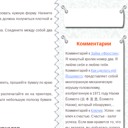
ировать нужную форму. Начните
ка должна получиться плотной и
чка. Соедините между собой два
Комментарии
Комментарий к
Зайка «Фростик»
:
Я чокнутый кролик номер два. Я
люблю себя и люблю тебя.
Комментарий к
Как сделать куб
Йошимото
: представляет собой
многогранную механическую
леить, прошейте бумагу по краю
игрушку-головоломку,
изобретенную в 1971 году Наоки
 распечатайте их на принтере,
Ёсимото (吉 本 直 貴, Ёсимото
жьте небольшую полоску бумаги.
Наоки), который обнаружил,...
Комментарий к
Ключик
: Успех - не
ключ к счастью. Счастье - залог
успеха. Если вам нравится то, что
вы делаете, вы добьетесь успеха.