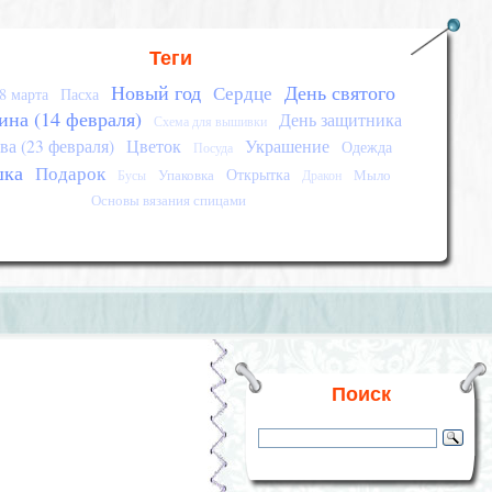
Теги
Новый год
День святого
Сердце
8 марта
Пасха
ина (14 февраля)
День защитника
Схема для вышивки
ва (23 февраля)
Цветок
Украшение
Одежда
Посуда
шка
Подарок
Открытка
Упаковка
Мыло
Бусы
Дракон
Основы вязания спицами
Поиск