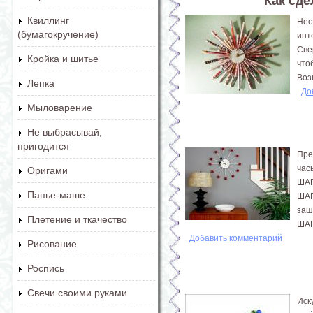
Как сде
Квиллинг
Нео
(бумагокручение)
инт
Све
Кройка и шитье
что
Воз
Лепка
До
Мыловарение
Не выбрасывай,
пригодится
Пре
час
Оригами
ШАГ
Папье-маше
ШАГ
заш
Плетение и ткачество
ШАГ
Добавить комментарий
Рисование
Роспись
Свечи своими руками
Иск