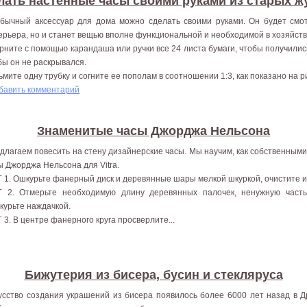
лать настенные часы своими руками из старых 
бычный аксессуар для дома можно сделать своими руками. Он будет смо
ерьера, но и станет вещью вполне функциональной и необходимой в хозяйстве
рните с помощью карандаша или ручки все 24 листа бумаги, чтобы получились
бы он не раскрывался.
ьмите одну трубку и согните ее пополам в соотношении 1:3, как показано на рис
бавить комментарий
Знаменитые часы Джорджа Нельсона
длагаем повесить на стену дизайнерские часы. Мы научим, как собственным
ы Джорджа Нельсона для Vitra.
 1. Ошкурьте фанерный диск и деревянные шары мелкой шкуркой, очистите и
 2. Отмерьте необходимую длину деревянных палочек, ненужную часть
курьте наждачкой.
 3. В центре фанерного круга просверлите...
Бижутерия из бисера, бусин и стекляруса
усство создания украшений из бисера появилось более 6000 лет назад в 