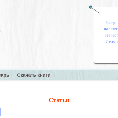
Бисер
валент
отечест
Игру
варь
Скачать книги
меню
Статьи