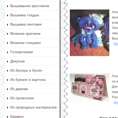
Вышивание крестиком
Нач
Вышивка гладью
вал
ров
Вышивка лентами
Теп
ова
Вязание крючком
Выш
Вязание спицами
До
Головоломки
Декупаж
Из бисера и бусин
Отр
Из бумаги и картона
на 
Для
Из дерева
при
Рас
Из проволоки
До
Из природных материалов
Карвинг