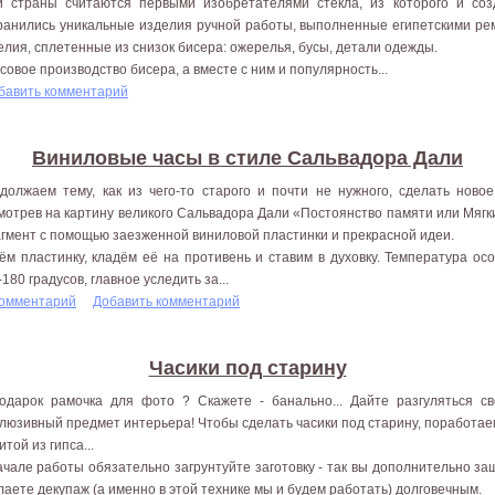
й страны считаются первыми изобретателями стекла, из которого и со
ранились уникальные изделия ручной работы, выполненные египетскими рем
елия, сплетенные из снизок бисера: ожерелья, бусы, детали одежды.
совое производство бисера, а вместе с ним и популярность...
бавить комментарий
Виниловые часы в стиле Сальвадора Дали
должаем тему, как из чего-то старого и почти не нужного, сделать новое
мотрев на картину великого Сальвадора Дали «Постоянство памяти или Мягк
гмент с помощью заезженной виниловой пластинки и прекрасной идеи.
ём пластинку, кладём её на противень и ставим в духовку. Температура осо
180 градусов, главное уследить за...
комментарий
Добавить комментарий
Часики под старину
одарок рамочка для фото ? Скажете - банально... Дайте разгуляться с
клюзивный предмет интерьера! Чтобы сделать часики под старину, поработае
той из гипса...
ачале работы обязательно загрунтуйте заготовку - так вы дополнительно защ
лаете декупаж (а именно в этой технике мы и будем работать) долговечным.