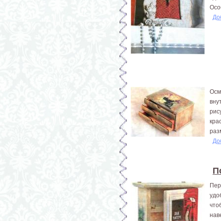
Осо
До
Осм
вну
рис
кра
раз
До
П
Пер
удо
что
нав