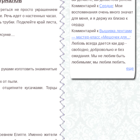
журналов
Комментарий к
Сердце
: Мои
треться не просто украшением
воспоминания очень много значат
. Речь идет о настенных часах.
для меня, и я держу их близко к
 трубки. Подклейте край листа,
сердцу.
Комментарий к
Вышивка лентами
унке....
― мастер-класс «Мешочек для...
:
Любовь всегда дается как дар -
свободно, добровольно и без
ожидания. Мы не любим быть
любимыми; мы любим любить.
еще
и руками изготовить знаменитые
х от пыли.
 отщипните кусачками. Торцы
Древнем Египте. Именно жители