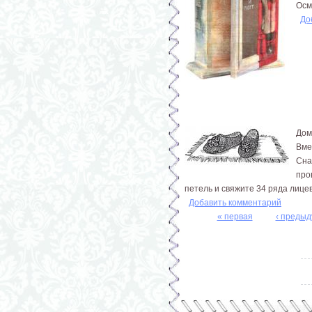
Осм
До
Дом
Вме
Сна
про
петель и свяжите 34 ряда лицев
Добавить комментарий
« первая
‹ преды
Страницы