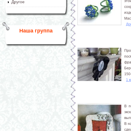
это
Другое
сох
изд
Мас
До
Наша группа
Про
пос
фра
Бер
150-
1 
В п
экс
выли
В н
сде