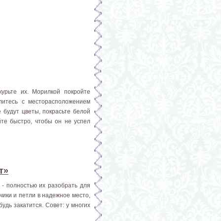
курьте их. Морилкой покройте
елитесь с месторасположением
е будут цветы, покрасьте белой
йте быстро, чтобы он не успел
т»
 - полностью их разобрать для
чики и петли в надежное место,
удь закатится. Совет: у многих