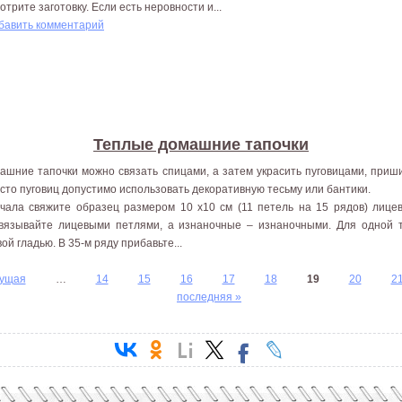
отрите заготовку. Если есть неровности и...
бавить комментарий
Теплые домашние тапочки
ашние тапочки можно связать спицами, а затем украсить пуговицами, приши
сто пуговиц допустимо использовать декоративную тесьму или бантики.
чала свяжите образец размером 10 х10 см (11 петель на 15 рядов) лицев
вязывайте лицевыми петлями, а изнаночные – изнаночными. Для одной 
ой гладью. В 35-м ряду прибавьте...
дущая
…
14
15
16
17
18
19
20
2
последняя »