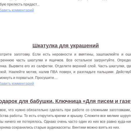
бую прелесть придаст...
бавить комментарий
Шкатулка для украшений
отрите заготовку. Если есть неровности и вмятины, зашпаклюйте и ош
треннюю часть шкатулки и ящичков. Все остальное загрунтуйте. Опред
унка. Вырвите его из салфетки. Отделите верхний слой. Часть шкатулки, гд
ской. Наклейте мотив, налив ПВА поверх, и разгладьте пальцами. Действу
мокнуть и порваться. Просушите....
бавить комментарий
одарок для бабушки. Ключница «Для писем и газе
вое, что нужно обязательно сделать при работе со сложными заготовками,
бства работы. То есть открутить крючки и крышку. Сложите все мелкие шуруп
бы ничего не потерялось. Однако очень часто один из них все равно куда-ниб
ерняка сохранились старые аудиокассеты. Винтики можно взять из них.