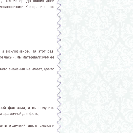
здается бисер. До наших дней
есленниками. Как правило, это
 и эксклюзивное. На этот раз,
ие часы», мы материализуем её
бого значения не имеет, где-то
воей фантазии, и вы получите
м с рамочкой для фото,
итите хрупкий гипс от сколов и