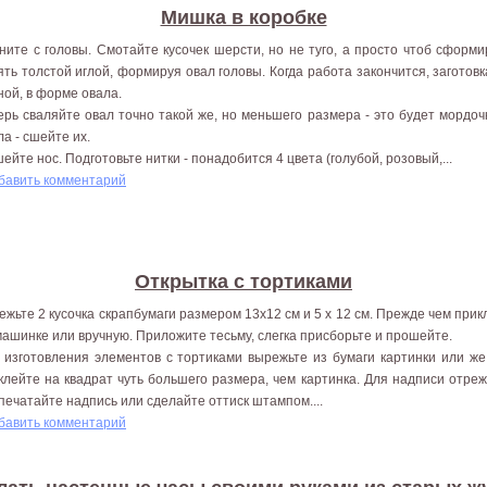
Мишка в коробке
ните с головы. Смотайте кусочек шерсти, но не туго, а просто чтоб сформ
ять толстой иглой, формируя овал головы. Когда работа закончится, заготов
ной, в форме овала.
ерь сваляйте овал точно такой же, но меньшего размера - это будет мордо
ла - сшейте их.
ейте нос. Подготовьте нитки - понадобится 4 цвета (голубой, розовый,...
бавить комментарий
Открытка с тортиками
ежьте 2 кусочка скрапбумаги размером 13x12 см и 5 х 12 см. Прежде чем прик
машинке или вручную. Приложите тесьму, слегка присборьте и прошейте.
 изготовления элементов с тортиками вырежьте из бумаги картинки или же
клейте на квадрат чуть большего размера, чем картинка. Для надписи отре
печатайте надпись или сделайте оттиск штампом....
бавить комментарий