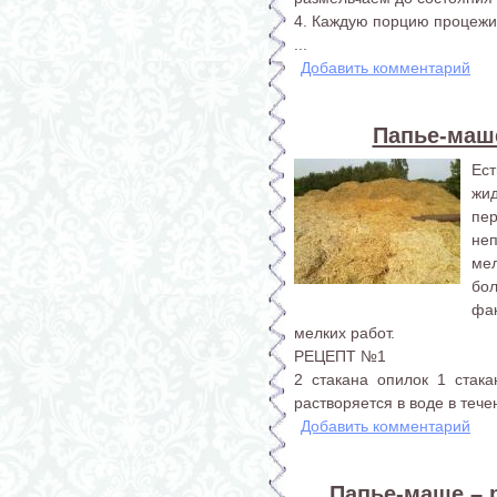
4. Каждую порцию процежив
...
Добавить комментарий
Папье-маш
Ест
жи
пе
не
ме
бо
фак
мелких работ.
РЕЦЕПТ №1
2 стакана опилок 1 стака
растворяется в воде в тече
Добавить комментарий
Папье-маше – 