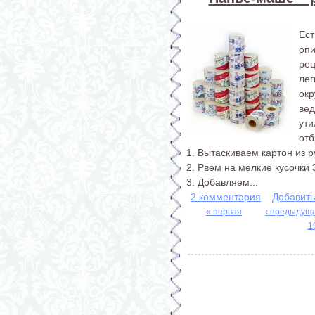
Ес
опи
рец
лег
ок
ве
ут
отб
1. Вытаскиваем картон из 
2. Рвем на мелкие кусочки 
3. Добавляем...
2 комментария
Добавит
« первая
‹ предыдущ
1
Страницы