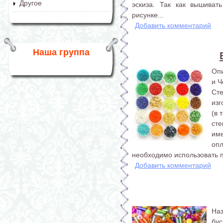
Другое
эскиза. Так как вышиват
рисунке...
Добавить комментарий
Наша группа
Опи
и Ч
Ст
изг
(в 
сте
им
оп
необходимо использовать п
Добавить комментарий
На
бус