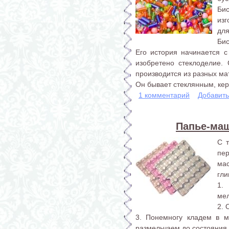
Би
из
для
Бис
Его история начинается с
изобретено стеклоделие.
производится из разных ма
Он бывает стеклянным, кер
1 комментарий
Добавит
Папье-маш
С 
пе
ма
гли
1.
мел
2. 
3. Понемногу кладем в м
размельчаем до состояния