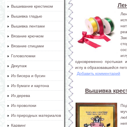
Ле
Вышивание крестиком
Ле
Вышивка гладью
ис
на
Вышивка лентами
реа
Вязание крючком
За
ст
Вязание спицами
со
иг
Головоломки
одновременно протыкая и
Декупаж
иглу в образовавшейся петл
Добавить комментарий
Из бисера и бусин
Из бумаги и картона
Вышивка крес
Из дерева
По
Из проволоки
му
Из природных материалов
лю
не
Карвинг