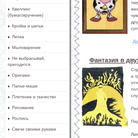
та
жиз
Квиллинг
(бумагокручение)
чу
дру
Кройка и шитье
суп
Лепка
До
Мыловарение
Не выбрасывай,
Фантазия в дву
пригодится
Стр
Оригами
а т
от
Папье-маше
пол
слу
Плетение и ткачество
Рисование
Раз
Роспись
Пер
Свечи своими руками
Лю