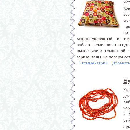
Ис
Ко
во
мо
про
л
многоступенчатый и им
заблаговременная высадк
вынос части комнатной р
горизонтальные поверхности
1 комментарий
Добавит
Б
Кто
де
ряб
хор
и 
рыж
ярк