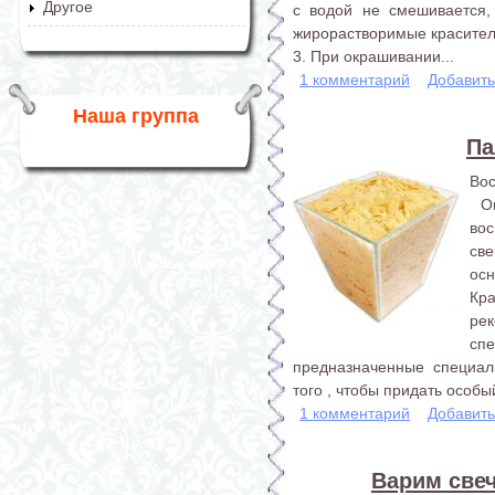
Другое
с водой не смешивается,
жирорастворимые красител
3. При окрашивании...
1 комментарий
Добавит
Наша группа
Па
Вос
Оп
во
св
ос
Кр
р
сп
предназначенные специал
того , чтобы придать особы
1 комментарий
Добавит
Варим свеч