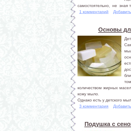
самостоятельно, не зная то
1 комментарий
Добавит
Основы дл
Дет
Са
мы
осн
ес
дос
бл
том
количеством жирных масе
кожу мыло.
Однако есть у детского мыла
3 комментария
Добавит
Подушка с сено