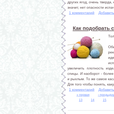
других ягод, очень тверда, 
значит, нет опасности испа
1 комментарий
Добавит
Как подобрать 
Тол
Об
ре
ид
ис
увеличить плотность изд
спицы. И наоборот - боле
и рыхлым. То же самое кас
Для того чтобы понять, как
1 комментарий
Добавит
« первая
‹ предыду
13
14
15
Страницы