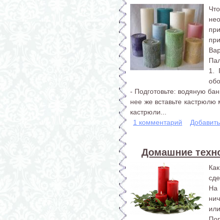
Что
не
пр
при
Вар
Пал
1. 
обо
- Подготовьте: водяную ба
нее же вставьте кастрюлю 
кастрюли...
1 комментарий
Добавит
Домашние техно
Ка
сде
На
ни
или
По