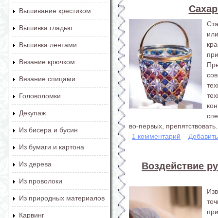
Сахар
Вышивание крестиком
Ст
Вышивка гладью
ил
кра
Вышивка лентами
при
Вязание крючком
Пр
со
Вязание спицами
те
те
Головоломки
ко
Декупаж
спе
во-первых, препятствовать.
Из бисера и бусин
1 комментарий
Добавит
Из бумаги и картона
Из дерева
Воздействие ру
Из проволоки
Изв
Из природных материалов
то
пр
Карвинг