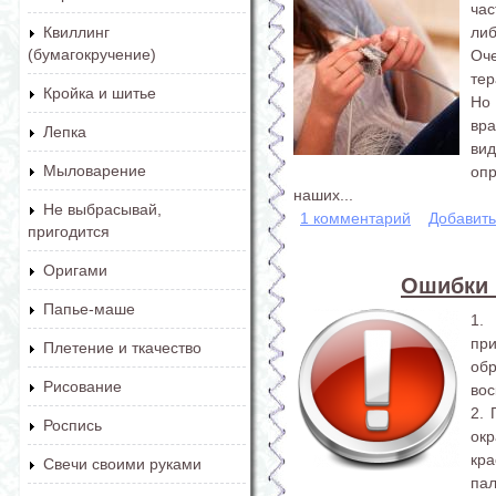
час
либ
Квиллинг
(бумагокручение)
Оч
тер
Кройка и шитье
Но
вр
Лепка
ви
Мыловарение
оп
наших...
Не выбрасывай,
1 комментарий
Добавит
пригодится
Оригами
Ошибки 
Папье-маше
1.
пр
Плетение и ткачество
об
Рисование
вос
2. 
Роспись
ок
кр
Свечи своими руками
пал