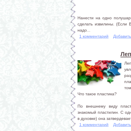
Нанести на одно полушар
сделать извилины. (Если В
надо...
1 комментарий
Добавит
Леп
Ле
увл
ра
пл
том
Что такое пластика?
По внешнему виду плас
знакомый пластилин. С од
в духовке) она затвердевае
1 комментарий
Добавит