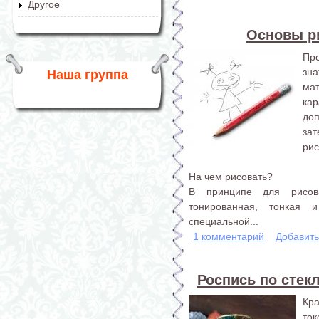
Другое
Основы р
Пре
зн
Наша группа
ма
ка
доп
за
рис
На чем рисовать?
В принципе для рисов
тонированная, тонкая 
специальной...
1 комментарий
Добавит
Роспись по стекл
Кр
ток