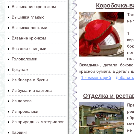
Коробочка-в
Вышивание крестиком
Так
Вышивка гладью
не 
Вышивка лентами
1 
Вязание крючком
ко
бо
Вязание спицами
по
вк
Головоломки
Вкладыши, детали боково
Декупаж
красной бумаги, а деталь дл
1 комментарий
Добавит
Из бисера и бусин
Из бумаги и картона
Отделка и реста
Из дерева
Пр
ре
Из проволоки
обр
Из природных материалов
мат
не 
Карвинг