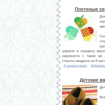
Плетеные се
Дл
се
цве
Сна
ст
удо
циркуля в середину верх
окружности с таким же
стороны квадрата на 8 част
3 комментария
Добавит
Детские вя
Дет
Воз