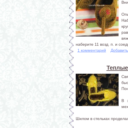
Вни
Опи
Наб
кр
ра
вя
наберите 11 возд. п. и сое
1 комментарий
Добавит
Теплые
Свя
бы
Пон
В 
мех
Шилом в стельках проделал