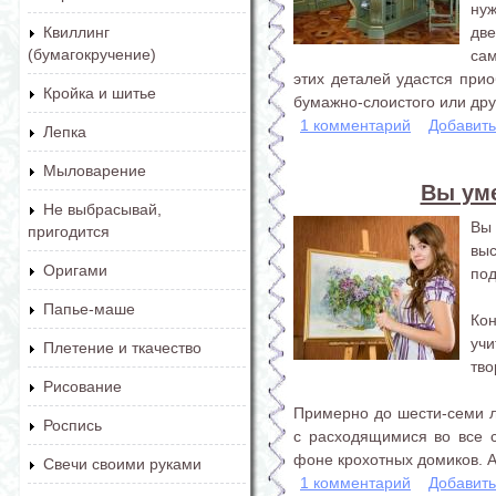
нуж
две
Квиллинг
(бумагокручение)
са
этих деталей удастся прио
Кройка и шитье
бумажно-слоистого или друг
1 комментарий
Добавит
Лепка
Мыловарение
Вы уме
Не выбрасывай,
Вы 
пригодится
вы
Оригами
под
Папье-маше
Ко
уч
Плетение и ткачество
тво
Рисование
Примерно до шести-семи л
Роспись
с расходящимися во все 
фоне крохотных домиков. А.
Свечи своими руками
1 комментарий
Добавит