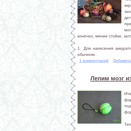
ак
за
де
пр
мо
конечно, менее стойки, за
1 Для нанесения аккуратн
обычном...
1 комментарий
Добавит
Лепим мозг и
Ита
фар
под
фо
Теп