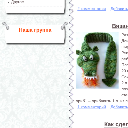
Другое
...
2 комментария
Добавит
Вяза
Наша группа
Раз
Дл
шир
Ре
реб
Пло
20 
Со
2 п
лпз
сте
приб1 – прибавить 1 п. из 
1 комментарий
Добавит
Как сде