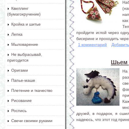
Наб
(н
Квиллинг
(бумагокручение)
на
как
Кройка и шитье
Те
пройдите иглой через одн
Лепка
бисерине и проходить через
Мыловарение
1 комментарий
Добавит
Не выбрасывай,
пригодится
Шьем 
Оригами
На
ра
Папье-маше
св
фан
Плетение и ткачество
пр
Рисование
Каж
мно
Роспись
друзей, в подарок, я сши
надеюсь, что этот год прин
Свечи своими руками