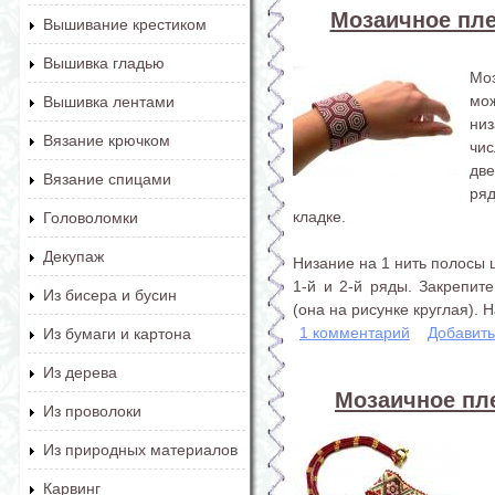
Мозаичное плет
Вышивание крестиком
Вышивка гладью
Мо
мо
Вышивка лентами
низ
Вязание крючком
чи
две
Вязание спицами
ря
кладке.
Головоломки
Декупаж
Низание на 1 нить полосы 
1-й и 2-й ряды. Закрепит
Из бисера и бусин
(она на рисунке круглая). Н
1 комментарий
Добавит
Из бумаги и картона
Из дерева
Мозаичное пле
Из проволоки
Из природных материалов
Карвинг