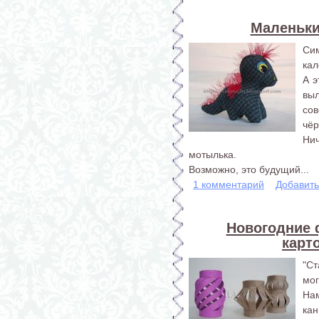
Маленьки
Си
кал
А 
вы
со
чёр
Ни
мотылька.
Возможно, это будущий...
1 комментарий
Добавит
Новогодние 
карт
"С
мог
На
кан