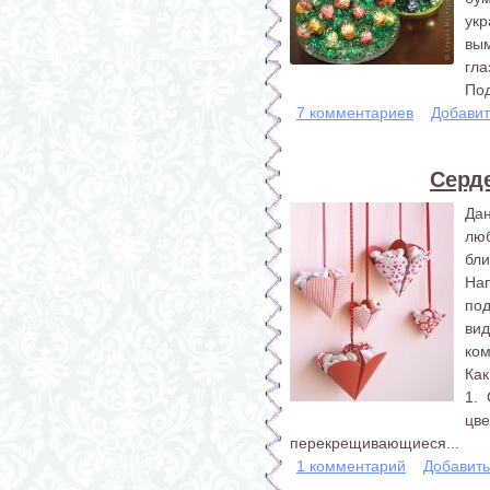
укр
вым
гла
Под
7 комментариев
Добавит
Серд
Да
люб
бл
На
по
ви
ком
Как
1. 
цве
перекрещивающиеся...
1 комментарий
Добавит