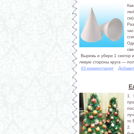
Ка
лю
см)
Ра
час
сги
Одн
све
Вырежь и убери 1 сектор и
левую стороны круга — пол
63 комментария
Добави
Е
1.
про
пос
луч
то 
2.
бум