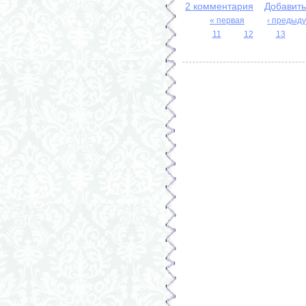
2 комментария
Добавит
« первая
‹ предыд
11
12
13
Страницы