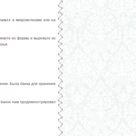
лавьте в микроволновке или на
влеките из формы и вырежьте из
енья.
ание. Была банка для хранения
и банок нам продемонстрировал