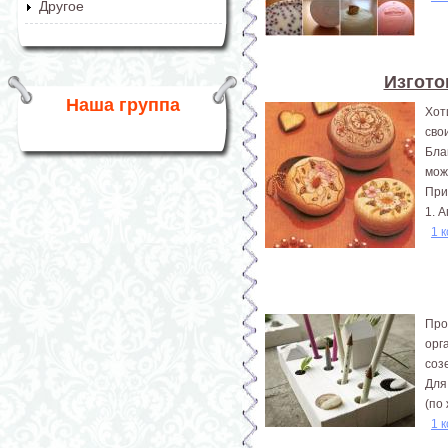
Другое
Изгото
Наша группа
Хот
сво
Бла
мож
При
1. 
1 
Про
орг
соз
Для
(по
1 