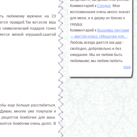
Комментарий к
Сердце
: Мои
воспоминания очень много значат
ить любимому мужчине на 23
для меня, и я держу их близко к
ется правдой.Так вот,если ваш
сердцу.
о символический подарок точно
Комментарий к
Вышивка лентами
ется мягкой игрушкой,сшитой
― мастер-класс «Мешочек для...
:
Любовь всегда дается как дар -
свободно, добровольно и без
ожидания. Мы не любим быть
любимыми; мы любим любить.
еще
тобы еще больше расслабиться,
 Думаю, многие уже покупали и
 рецептов бомбочек для ванн.
нятся бомбочки очень долго. В