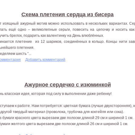
Схема плетения сердца из бисера
т изящный ажурный мотив можно использовать в нескольких вариантах. Сер
лать ещё одно – великолепные серьги, повесить на цепочку и носить как
учить брелок, подарить как валентинку на День влюблённых.
инается плетение из 12 шариков, соединённых в кольцо. Концы нити завя
ьнейшего плетения.
еделяем шесть “...
комментария
Добавить комментарий
Ажурное сердечко с изюминкой
нь классная идея, которая под силу в выполнении даже ребенку!
ступаем к работе. Нам потребуется: цветная бумага (лучше двухсторонняя), н
 другой твердый материал (проволока, трубочка для коктейля или сока).
Из бумаги красного цвета вырезаем две полоски длиной 29 см и шириной 1 см.
бумаги желтого цвета вырезаем две полоски длиной 26 см и шириной 1 см.