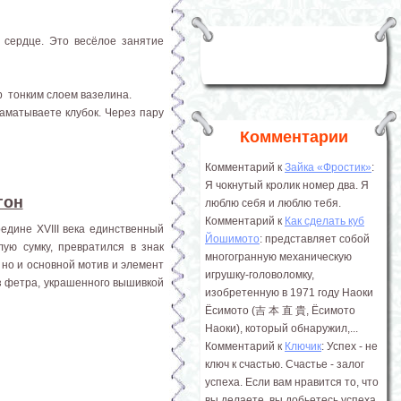
сердце. Это весёлое занятие
р тонким слоем вазелина.
аматываете клубок. Через пару
Комментарии
Комментарий к
Зайка «Фростик»
:
Я чокнутый кролик номер два. Я
гон
люблю себя и люблю тебя.
Комментарий к
Как сделать куб
едине XVIII века единственный
Йошимото
: представляет собой
ую сумку, превратился в знак
многогранную механическую
 но и основной мотив и элемент
игрушку-головоломку,
из фетра, украшенного вышивкой
изобретенную в 1971 году Наоки
Ёсимото (吉 本 直 貴, Ёсимото
Наоки), который обнаружил,...
Комментарий к
Ключик
: Успех - не
ключ к счастью. Счастье - залог
успеха. Если вам нравится то, что
вы делаете, вы добьетесь успеха.