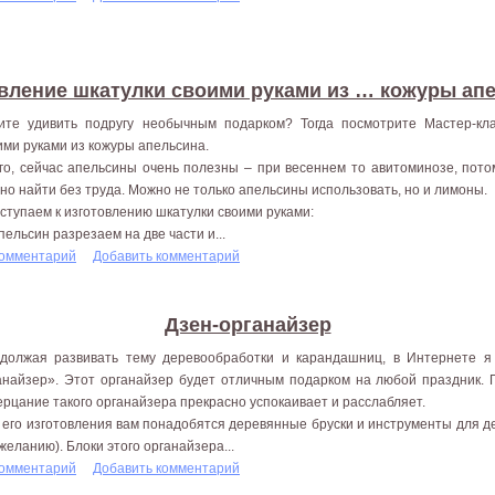
вление шкатулки своими руками из … кожуры ап
ите удивить подругу необычным подарком? Тогда посмотрите Мастер-кл
ими руками из кожуры апельсина.
го, сейчас апельсины очень полезны – при весеннем то авитоминозе, пот
но найти без труда. Можно не только апельсины использовать, но и лимоны.
ступаем к изготовлению шкатулки своими руками:
Апельсин разрезаем на две части и...
комментарий
Добавить комментарий
Дзен-органайзер
должая развивать тему деревообработки и карандашниц, в Интернете я
анайзер». Этот органайзер будет отличным подарком на любой праздник. 
ерцание такого органайзера прекрасно успокаивает и расслабляет.
 его изготовления вам понадобятся деревянные бруски и инструменты для де
 желанию). Блоки этого органайзера...
комментарий
Добавить комментарий