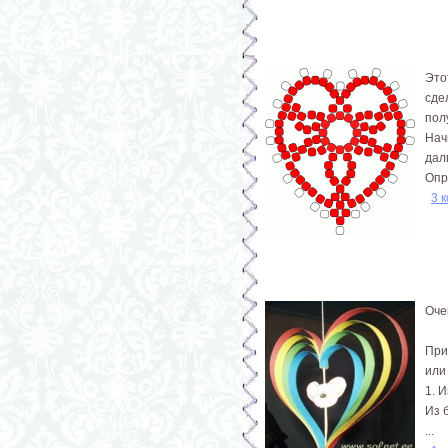
Это
сде
пол
Нач
дал
Опр
3 
Оче
При
или
1. 
Из 
...