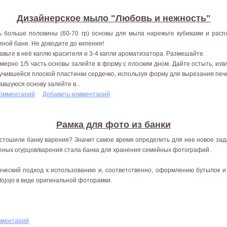
Дизайнерское мыло "Любовь и нежность"
ь больше половины (60-70 гр) основы для мыла нарежьте кубиками и расп
яной бане. Не доводите до кипения!
авьте в неё каплю красителя и 3-4 капли ароматизатора. Размешайте.
мерно 1/5 часть основы залейте в форму с плоским дном. Дайте остыть, из
учившейся плоской пластинки сердечко, используя форму для вырезания печ
авшуюся основу залейте в...
комментарий
Добавить комментарий
Рамка для фото из банки
стошили банку варения? Значит самое время определить для нее новое зад
еных огурцов/варения стала банка для хранения семейных фотографий.
рческий подход к использованию и, соответственно, оформлению бутылок 
tojojo в виде оригинальной фоторамки.
мментарий