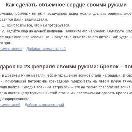
Как сделать объемное сердце своими руками
омощью обычных ниток и воздушного шара можно сделать оригинальное 
равится Вам и вашим детям.
 1. Приготовим все, что нам потребуется.
 2. Надуйте шар до нужной величины, завяжите его на узелок. Обмажьте ша
ее обмажьте шар клеем ПВА и аккуратно обмотайте его ниткой, как будто н
в при...
комментариев
Добавить комментарий
дарок на 23 февраля своими руками: брелок – по
 в Древнем Риме металлические украшения воинов стали наградами. В сер
он, помогавший петровским гренадерам удерживать на левом плече тяжел
ичия полков. Сегодня военные аттрибуты – это не только прерогатива воина,
арка настоящему мужчине. В этой статье мы расскажем как сделать брелок 
 декорированного...
комментарий
Добавить комментарий