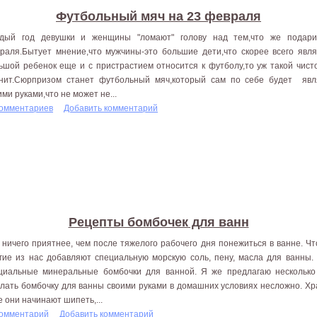
Футбольный мяч на 23 февраля
дый год девушки и женщины "ломают" голову над тем,что же подар
раля.Бытует мнение,что мужчины-это большие дети,что скорее всего явля
ьшой ребенок еще и с пристрастием относится к футболу,то уж такой чист
нит.Сюрпризом станет футбольный мяч,который сам по себе будет явля
ими руками,что не может не...
комментариев
Добавить комментарий
Рецепты бомбочек для ванн
 ничего приятнее, чем после тяжелого рабочего дня понежиться в ванне. Ч
гие из нас добавляют специальную морскую соль, пену, масла для ванны.
циальные минеральные бомбочки для ванной. Я же предлагаю несколько
лать бомбочку для ванны своими руками в домашних условиях несложно. Хра
е они начинают шипеть,...
комментарий
Добавить комментарий