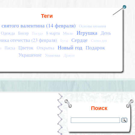
Теги
 святого валентина (14 февраля)
Основы вязания
Игрушка
День
Одежда
Бисер
8 марта
Мыло
Посуда
Сердце
ика отечества (23 февраля)
Бусы
Схема для
Новый год
Подарок
Цветок
Пасха
Открытка
и
Украшение
Упаковка
Дракон
Поиск