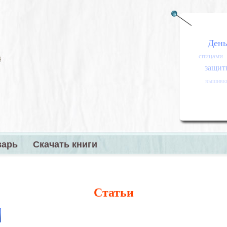
День
спицами
защитн
вышивк
варь
Скачать книги
меню
Статьи