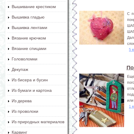
Вышивание крестиком
С п
Вышивка гладью
пон
ШАГ
Вышивка лентами
ШАГ
Дал
Вязание крючком
слое
Вязание спицами
5 
Головоломки
По
Декупаж
Еще
Из бисера и бусин
пог
отл
Из бумаги и картона
под
или
Из дерева
1 
Из проволоки
Из природных материалов
Карвинг