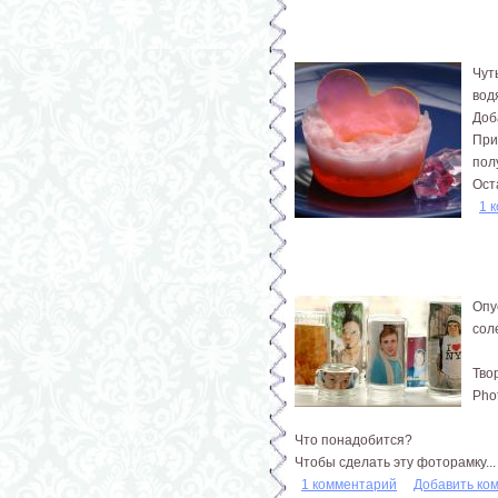
Чут
вод
Доб
При
пол
Ост
1 
Опу
сол
Тво
Pho
Что понадобится?
Чтобы сделать эту фоторамку...
1 комментарий
Добавить ко