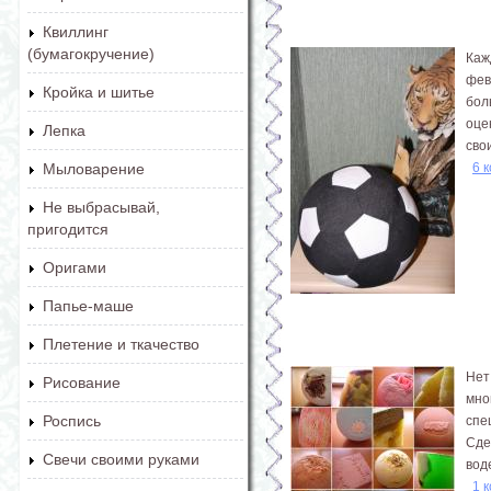
Квиллинг
(бумагокручение)
Каж
фев
Кройка и шитье
бол
оце
Лепка
сво
6 
Мыловарение
Не выбрасывай,
пригодится
Оригами
Папье-маше
Плетение и ткачество
Нет
Рисование
мно
Роспись
спе
Сде
Свечи своими руками
вод
1 