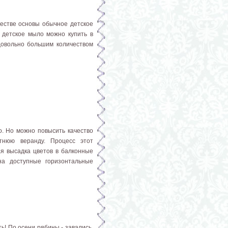
естве основы обычное детское
 детское мыло можно купить в
довольно большим количеством
о. Но можно повысить качество
тнюю веранду. Процесс этот
ая высадка цветов в балконные
на доступные горизонтальные
ь! По осени рябины - завались.