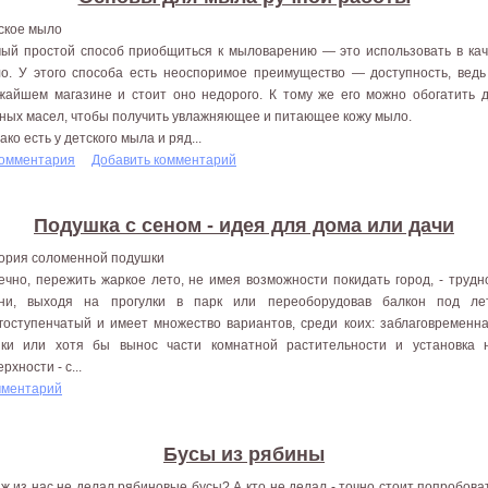
ское мыло
ый простой способ приобщиться к мыловарению — это использовать в кач
о. У этого способа есть неоспоримое преимущество — доступность, ведь
жайшем магазине и стоит оно недорого. К тому же его можно обогатить 
ных масел, чтобы получить увлажняющее и питающее кожу мыло.
ако есть у детского мыла и ряд...
комментария
Добавить комментарий
Подушка с сеном - идея для дома или дачи
ория соломенной подушки
ечно, пережить жаркое лето, не имея возможности покидать город, - трудн
ни, выходя на прогулки в парк или переоборудовав балкон под ле
гоступенчатый и имеет множество вариантов, среди коих: заблаговременн
ки или хотя бы вынос части комнатной растительности и установка 
рхности - с...
мментарий
Бусы из рябины
 ж из нас не делал рябиновые бусы? А кто не делал - точно стоит попробоват