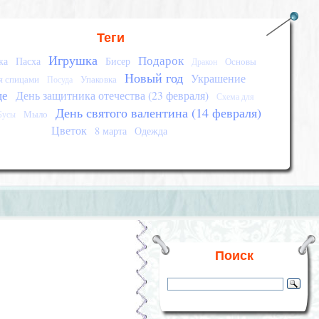
Теги
Игрушка
Подарок
ка
Пасха
Бисер
Основы
Дракон
Новый год
Украшение
я спицами
Упаковка
Посуда
це
День защитника отечества (23 февраля)
Схема для
День святого валентина (14 февраля)
Мыло
Бусы
Цветок
8 марта
Одежда
Поиск