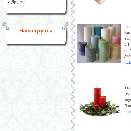
Другое
Что
Наша группа
изг
Вар
1. 
- П
диа
1 
Как
На 
вну
Поп
1 