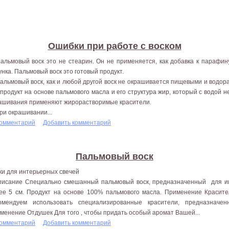
Ошибки при работе с воском
Пальмовый воск это не стеарин. Он не применяется, как добавка к парафи
унка. Пальмовый воск это готовый продукт.
Пальмовый воск, как и любой другой воск не окрашивается пищевыми и водо
 продукт на основе пальмового масла и его структура жир, который с водой н
ашивания применяют жирорастворимые красители.
При окрашивании...
комментарий
Добавить комментарий
Пальмовый воск
ки для интерьерных свечей
сание Специально смешанный пальмовый воск, предназначенный для ин
ее 5 см. Продукт на основе 100% пальмового масла. Применение Красите
омендуем использовать специализированные красители, предназначе
менение Отдушек Для того , чтобы придать особый аромат Вашей...
комментарий
Добавить комментарий