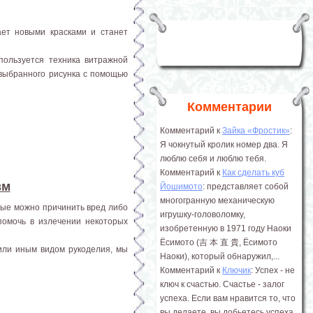
ает новыми красками и станет
пользуется техника витражной
 выбранного рисунка с помощью
Комментарии
Комментарий к
Зайка «Фростик»
:
Я чокнутый кролик номер два. Я
люблю себя и люблю тебя.
Комментарий к
Как сделать куб
зм
Йошимото
: представляет собой
многогранную механическую
орые можно причинить вред либо
игрушку-головоломку,
помочь в излечении некоторых
изобретенную в 1971 году Наоки
Ёсимото (吉 本 直 貴, Ёсимото
или иным видом рукоделия, мы
Наоки), который обнаружил,...
Комментарий к
Ключик
: Успех - не
ключ к счастью. Счастье - залог
успеха. Если вам нравится то, что
вы делаете, вы добьетесь успеха.