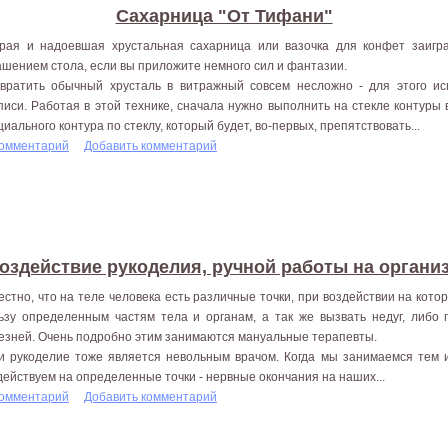
Сахарница "От Тифани"
рая и надоевшая хрустальная сахарница или вазочка для конфет заигр
ашением стола, если вы приложите немного сил и фантазии.
вратить обычный хрусталь в витражный совсем несложно - для этого ис
писи. Работая в этой технике, сначала нужно выполнить на стекле контуры
циального контура по стеклу, который будет, во-первых, препятствовать...
комментарий
Добавить комментарий
оздействие рукоделия, ручной работы на органи
естно, что на теле человека есть различные точки, при воздействии на кот
ьзу определенным частям тела и органам, а так же вызвать недуг, либо 
езней. Очень подробно этим занимаются мануальные терапевты.
и рукоделие тоже является невольным врачом. Когда мы занимаемся тем 
действуем на определенные точки - нервные окончания на наших...
комментарий
Добавить комментарий