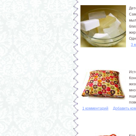
Дет
Сам
мыл
бли
жир
Одн
3 
Ист
Кон
жиз
мно
ящи
пове
1 комментарий
Добавить ко
Кто