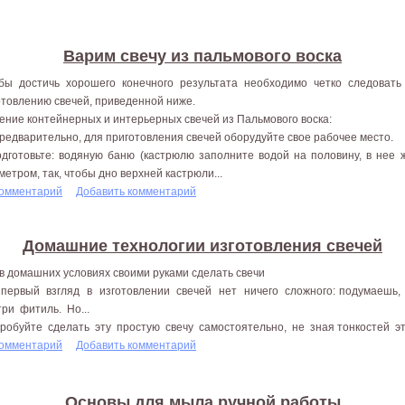
Варим свечу из пальмового воска
бы достичь хорошего конечного результата необходимо четко следоват
отовлению свечей, приведенной ниже.
ение контейнерных и интерьерных свечей из Пальмового воска:
Предварительно, для приготовления свечей оборудуйте свое рабочее место.
одготовьте: водяную баню (кастрюлю заполните водой на половину, в нее
метром, так, чтобы дно верхней кастрюли...
комментарий
Добавить комментарий
Домашние технологии изготовления свечей
 в домашних условиях своими руками сделать свечи
первый взгляд в изготовлении свечей нет ничего сложного: подумаешь,
три фитиль. Но...
робуйте сделать эту простую свечу самостоятельно, не зная тонкостей этог
комментарий
Добавить комментарий
Основы для мыла ручной работы