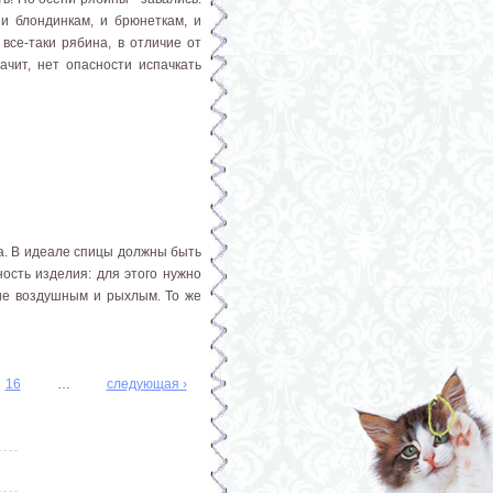
 и блондинкам, и брюнеткам, и
все-таки рябина, в отличие от
начит, нет опасности испачкать
а. В идеале спицы должны быть
ость изделия: для этого нужно
ие воздушным и рыхлым. То же
16
…
следующая ›