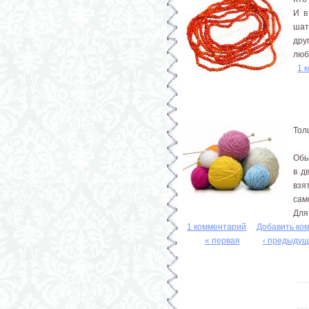
И в
шат
дру
люб
1 
Тол
Обы
в д
взя
сам
Для
1 комментарий
Добавить ко
« первая
‹ предыдущ
Страницы