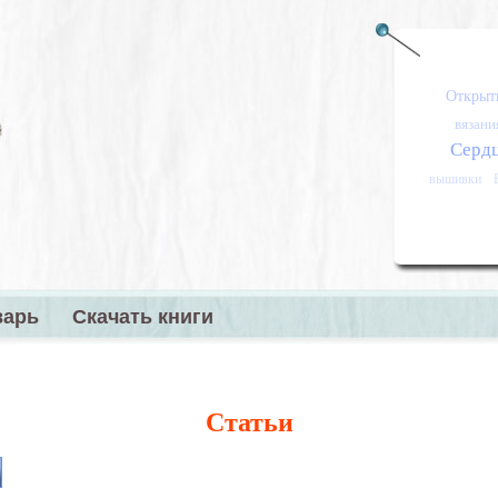
Открыт
вязани
Серд
вышивки
варь
Скачать книги
меню
Статьи