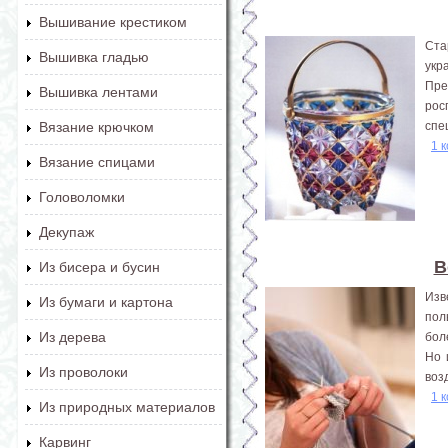
Вышивание крестиком
Ста
Вышивка гладью
укр
Пре
Вышивка лентами
рос
спе
Вязание крючком
1 
Вязание спицами
Головоломки
Декупаж
В
Из бисера и бусин
Изв
Из бумаги и картона
пол
Из дерева
бол
Но 
Из проволоки
воз
1 
Из природных материалов
Карвинг