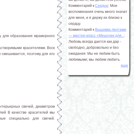
Комментарий к
Сердце
: Мои
воспоминания очень много значат
для меня, и я держу их близко к
сердцу.
Комментарий к
Вышивка лентами
― мастер-класс «Мешочек для...
:
ну для образования мраморного
Любовь всегда дается как дар -
свободно, добровольно и без
растворимыми красителями. Воск
ожидания. Мы не любим быть
е смешивается, поэтому для его
любимыми; мы любим любить.
еще
терьерных свечей, диаметром
лей В качестве красителей мы
нные специально для свечей.