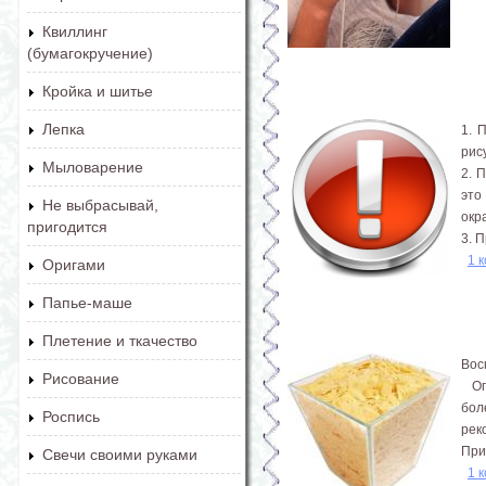
Квиллинг
(бумагокручение)
Кройка и шитье
Лепка
1. 
рис
Мыловарение
2. 
это
Не выбрасывай,
окр
пригодится
3. 
1 
Оригами
Папье-маше
Плетение и ткачество
Вос
Рисование
Опи
бол
Роспись
рек
При
Свечи своими руками
1 