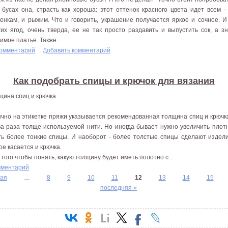
 бусах она, страсть как хороша: этот оттенок красного цвета идет всем -
енкам, и рыжим. Что и говорить, украшение получается яркое и сочное. И 
гих ягод, очень тверда, ее не так просто раздавить и выпустить сок, а з
имое платье. Также...
комментарий
Добавить комментарий
Как подобрать спицы и крючок для вязания
щина спиц и крючка
чно на этикетке пряжи указывается рекомендованная толщина спиц и крючк
ва раза толще используемой нити. Но иногда бывает нужно увеличить плотн
ть более тонкие спицы. И наоборот - более толстые спицы сделают издел
ое касается и крючка.
 того чтобы понять, какую толщину будет иметь полотно с...
мментарий
ая
…
8
9
10
11
12
13
14
15
последняя »