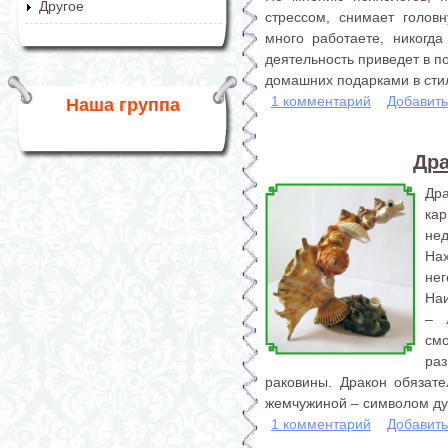
Другое
стрессом, снимает голов
много работаете, никогда
деятельность приведет в п
домашних подарками в стил
1 комментарий
Добавит
Наша группа
Дра
Др
ка
не
На
нег
На
– 
см
раз
раковины. Дракон обязат
жемчужиной – символом дух
1 комментарий
Добавит