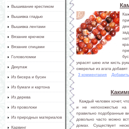
Ка
Вышивание крестиком
Ка
Вышивка гладью
пр
де
Вышивка лентами
зад
Вязание крючком
нат
кр
Вязание спицами
пр
бу
Головоломки
украсят шею или кисть рук
Декупаж
ожерелье из агата добавят 
3 комментария
Добавит
Из бисера и бусин
Из бумаги и картона
Каким
Из дерева
Каждый человек хочет, ч
и не непохожестью на 
Из проволоки
правильно подобранные витр
Из природных материалов
довольно часто можно встр
домах. Существует неск
Карвинг