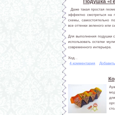
Подушка «Г
Даже такая простая геоме
эффектно смотреться на 
схемы, самостоятельно по
все оттенки зеленого или с
Для выполнения подушки с
использовать остатки мули
современного интерьера.
Ход...
4 комментария
Добавит
Ко
Ay
мо
для
ор
сто