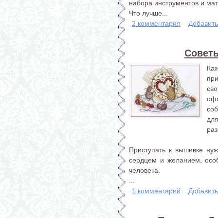
набора инструментов и ма
Что лучше...
2 комментария
Добавит
Совет
Ка
пр
сво
оф
со
дл
раз
Приступать к вышивке нуж
сердцем и желанием, особ
человека.
...
1 комментарий
Добавит