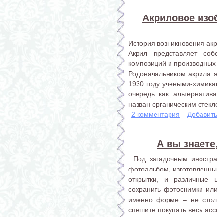
Акриловое изо
История возникновения ак
Акрил представляет со
композиций и производных 
Родоначальником акрила я
1930 году учеными-химика
очередь как альтернатив
назван органическим стекл
2 комментария
Добавит
А вы знаете
Под загадочным иностра
фотоальбом, изготовленный
открытки, и различные ш
сохранить фотоснимки или
именно форме – не стол
спешите покупать весь асс