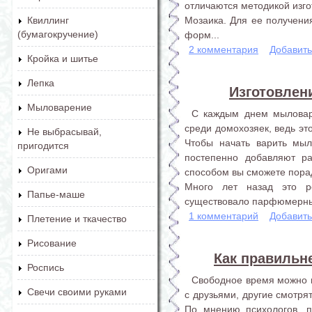
отличаются методикой изго
Мозаика. Для ее получени
Квиллинг
(бумагокручение)
форм...
2 комментария
Добавит
Кройка и шитье
Лепка
Изготовлен
Мыловарение
С каждым днем мыловар
среди домохозяек, ведь эт
Не выбрасывай,
Чтобы начать варить мыл
пригодится
постепенно добавляют ра
Оригами
способом вы сможете пора
Много лет назад это р
Папье-маше
существовало парфюмерных 
1 комментарий
Добавит
Плетение и ткачество
Рисование
Как правильн
Роспись
Свободное время можно п
Свечи своими руками
с друзьями, другие смотря
По мнению психологов, п