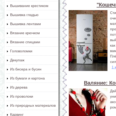
"Кошеч
Вышивание крестиком
Ст
Вышивка гладью
оч
ма
Вышивка лентами
про
Вязание крючком
пот
вый
Вязание спицами
как
вам
Головоломки
Пл
Декупаж
сил
1 
Из бисера и бусин
Из бумаги и картона
Валяние: Ко
Из дерева
Да
ун
Из проволоки
ак
Из природных материалов
ром
Карвинг