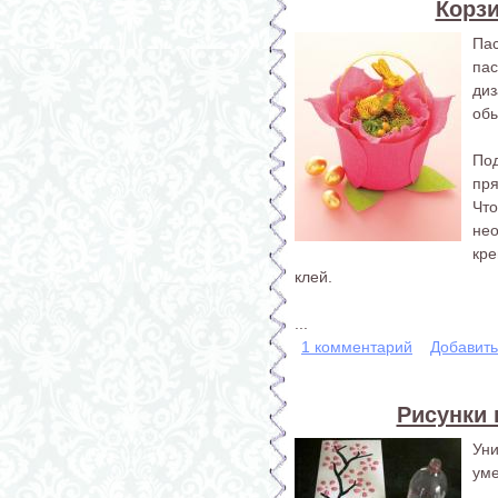
Корз
Па
па
ди
обы
По
пря
Чт
не
кр
клей.
...
1 комментарий
Добавит
Рисунки
Ун
уме