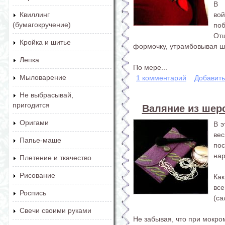
В 
вой
Квиллинг
(бумагокручение)
поб
От
Кройка и шитье
формочку, утрамбовывая ш
Лепка
По мере...
Мыловарение
1 комментарий
Добавит
Не выбрасывай,
пригодится
Валяние из шерс
Оригами
В э
ве
Папье-маше
по
нар
Плетение и ткачество
Рисование
Ка
вс
Роспись
(са
Свечи своими руками
Не забывая, что при мокром