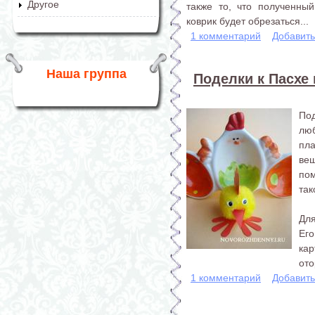
Другое
также то, что полученны
коврик будет обрезаться...
1 комментарий
Добавит
Наша группа
Поделки к Пасхе 
Под
люб
пл
ве
по
так
Для
Его
кар
ото
1 комментарий
Добавит