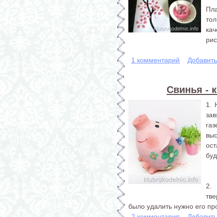
Пл
тол
ка
рис
1 комментарий
Добавит
Свинья - 
1.
за
га
выс
ост
буд
2.
тве
было удалить нужно его про
2 комментария
Добавит