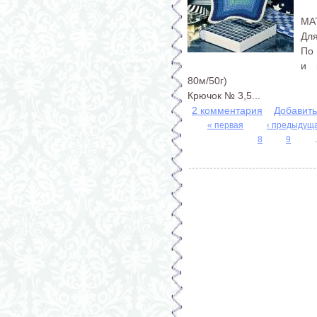
МА
Для
По 
и 
80м/50г)
Крючок № 3,5...
2 комментария
Добавит
« первая
‹ предыдущ
8
9
Страницы