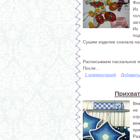
Фол
Из
то
заг
Из
под
Сушим изделие сначала на 
Расписываем пасхальное я
После...
1 комментарий
Добавит
Прихват
Вяж
не
отр
вяж
при
Раз