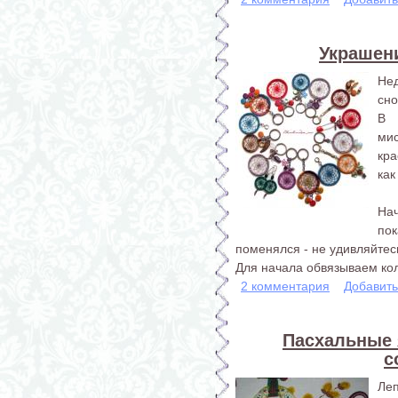
Украшени
Не
сно
В 
ми
кра
как
На
пок
поменялся - не удивляйтес
Для начала обвязываем кол
2 комментария
Добавит
Пасхальные я
с
Леп