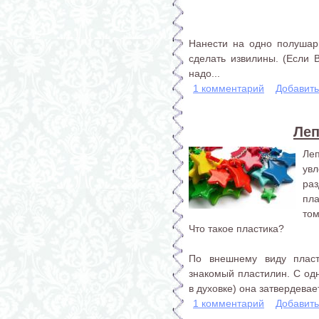
Нанести на одно полушар
сделать извилины. (Если В
надо...
1 комментарий
Добавит
Леп
Ле
увл
ра
пл
том
Что такое пластика?
По внешнему виду плас
знакомый пластилин. С од
в духовке) она затвердевае
1 комментарий
Добавит