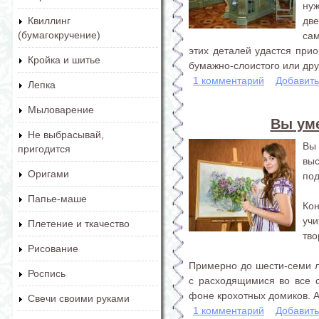
нуж
две
Квиллинг
(бумагокручение)
са
этих деталей удастся прио
Кройка и шитье
бумажно-слоистого или друг
1 комментарий
Добавит
Лепка
Мыловарение
Вы уме
Не выбрасывай,
Вы 
пригодится
вы
Оригами
под
Папье-маше
Ко
уч
Плетение и ткачество
тво
Рисование
Примерно до шести-семи л
Роспись
с расходящимися во все 
фоне крохотных домиков. А.
Свечи своими руками
1 комментарий
Добавит