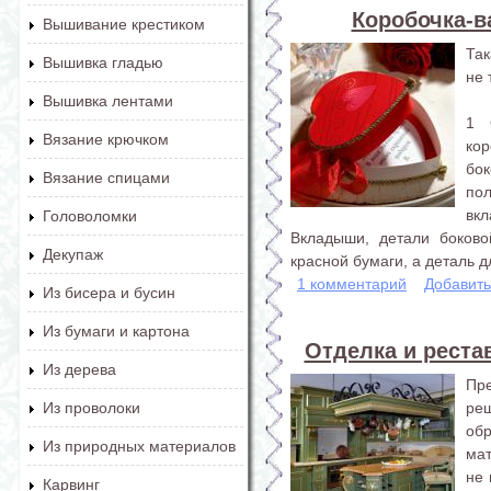
Коробочка-в
Вышивание крестиком
Так
Вышивка гладью
не 
Вышивка лентами
1 
Вязание крючком
ко
бо
Вязание спицами
по
вк
Головоломки
Вкладыши, детали боково
Декупаж
красной бумаги, а деталь дл
1 комментарий
Добавит
Из бисера и бусин
Из бумаги и картона
Отделка и реста
Из дерева
Пр
ре
Из проволоки
обр
Из природных материалов
мат
не 
Карвинг