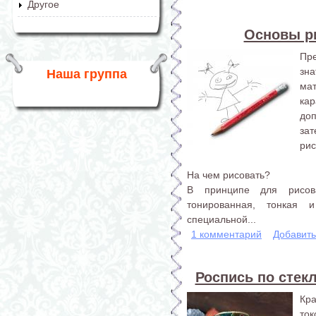
Другое
Основы р
Пре
зн
Наша группа
ма
ка
доп
за
рис
На чем рисовать?
В принципе для рисов
тонированная, тонкая 
специальной...
1 комментарий
Добавит
Роспись по стекл
Кр
ток