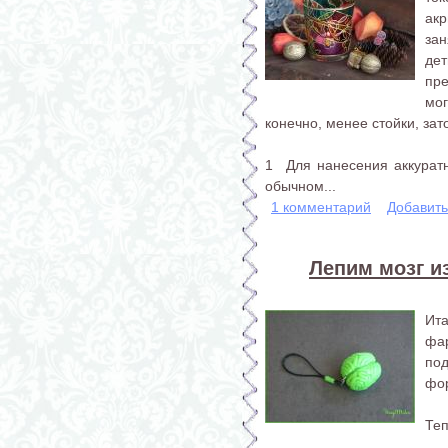
ак
за
де
пр
мо
конечно, менее стойки, за
1 Для нанесения аккуратн
обычном...
1 комментарий
Добавит
Лепим мозг и
Ита
фар
под
фо
Теп