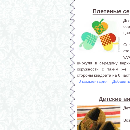
Плетеные се
Дл
се
цве
Сна
ст
удо
циркуля в середину верх
окружности с таким же
стороны квадрата на 8 част
3 комментария
Добавит
Детские вя
Дет
Воз