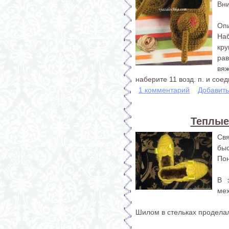
Вни
Опи
Наб
кр
ра
вя
наберите 11 возд. п. и сое
1 комментарий
Добавит
Теплые
Свя
бы
Пон
В 
мех
Шилом в стельках проделал