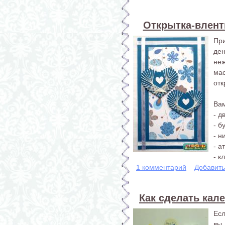
Открытка-вленти
При
де
неж
ма
отк
Вам
- д
- б
- н
- а
- кл
1 комментарий
Добавит
Как сделать кал
Есл
вы