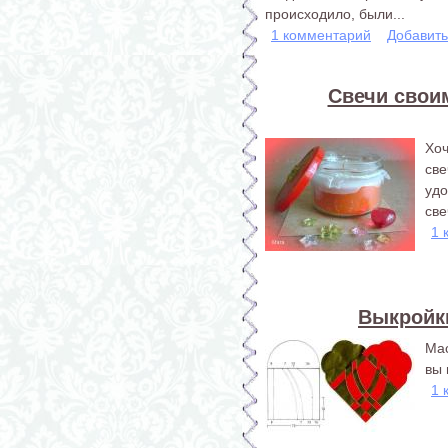
происходило, были...
1 комментарий
Добавит
Свечи свои
Хо
св
уд
све
1 
Выкройк
Мас
вы
1 