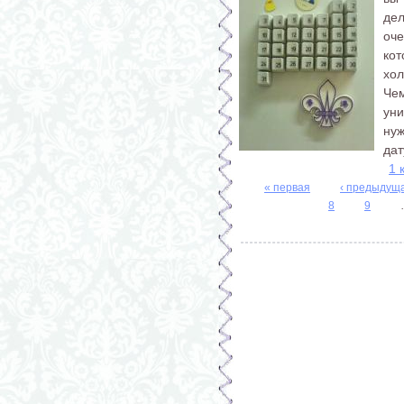
де
оч
ко
хол
Че
уни
нуж
дат
1 
« первая
‹ предыдущ
Страницы
8
9