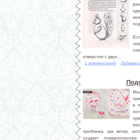
ра
од
мо
по
Ес
ск
сл
отверстия с двух...
1 комментарий
Добавит
Подс
Мы
при
в 
по
пр
ми
проблема, как ветер, ко
создает пожароопасную