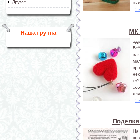
Другое
них
1 
МК 
Наша группа
Здр
Вс
вл
ма
вро
нек
то?
себ
для
1 
Поделки
На 
со