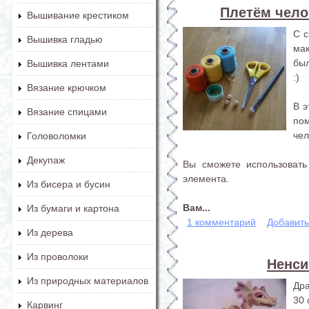
Плетём чело
Вышивание крестиком
С с
Вышивка гладью
ма
был
Вышивка лентами
:)
Вязание крючком
В э
Вязание спицами
по
чел
Головоломки
Декупаж
Вы сможете использовать
элемента.
Из бисера и бусин
Вам...
Из бумаги и картона
1 комментарий
Добавит
Из дерева
Из проволоки
Ненси
Из природных материалов
Дра
30 
Карвинг