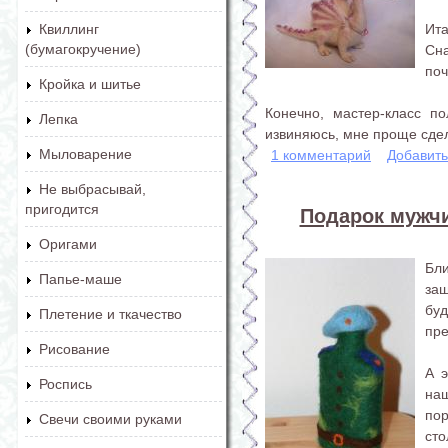
Ита
Квиллинг
(бумагокручение)
Сн
поч
Кройка и шитье
Конечно, мастер-класс п
Лепка
извиняюсь, мне проще сдел
Мыловарение
1 комментарий
Добавит
Не выбрасывай,
пригодится
Подарок мужчи
Оригами
Бли
Папье-маше
за
бу
Плетение и ткачество
пре
Рисование
А э
Роспись
на
пор
Свечи своими руками
сто