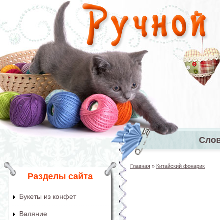
Перейти к основному содержанию
Сло
Главное 
Главная
»
Китайский фонарик
Вы здесь
Разделы сайта
Букеты из конфет
Валяние