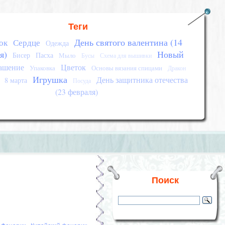
Теги
День святого валентина (14
ок
Сердце
Одежда
я)
Новый
Бисер
Пасха
Мыло
Бусы
Схема для вышивки
ашение
Цветок
Упаковка
Основы вязания спицами
Дракон
Игрушка
День защитника отечества
8 марта
Посуда
(23 февраля)
Поиск