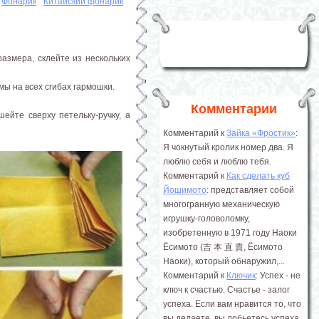
Фонарик
Китайский фонарик
размера, склейте из нескольких
ы на всех сгибах гармошки.
Комментарии
ейте сверху петельку-ручку, а
Комментарий к
Зайка «Фростик»
:
Я чокнутый кролик номер два. Я
люблю себя и люблю тебя.
Комментарий к
Как сделать куб
Йошимото
: представляет собой
многогранную механическую
игрушку-головоломку,
изобретенную в 1971 году Наоки
Ёсимото (吉 本 直 貴, Ёсимото
Наоки), который обнаружил,...
Комментарий к
Ключик
: Успех - не
ключ к счастью. Счастье - залог
успеха. Если вам нравится то, что
вы делаете, вы добьетесь успеха.