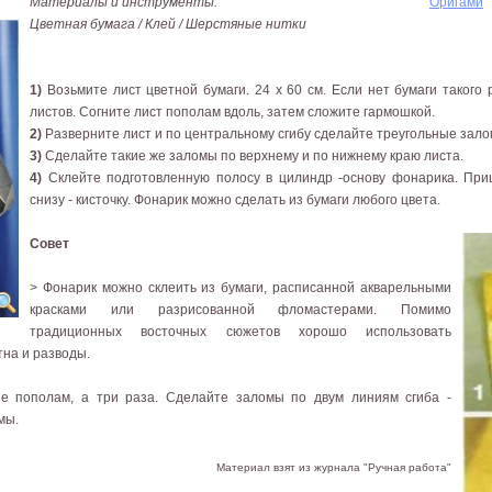
Материалы и инструменты:
Оригами
Цветная бумага / Клей / Шерстяные нитки
1)
Возьмите лист цветной бумаги. 24 х 60 см. Если нет бумаги такого 
листов. Согните лист пополам вдоль, затем сложите гармошкой.
2)
Разверните лист и по центральному сгибу сделайте треугольные залом
3)
Сделайте такие же заломы по верхнему и по нижнему краю листа.
4)
Склейте подготовленную полосу в цилиндр -основу фонарика. Приш
снизу - кисточку. Фонарик можно сделать из бумаги любого цвета.
Совет
> Фонарик можно склеить из бумаги, расписанной акварельными
красками или разрисованной фломастерами. Помимо
традиционных восточных сюжетов хорошо использовать
тна и разводы.
е пополам, а три раза. Сделайте заломы по двум линиям сгиба -
мы.
Материал взят из журнала "Ручная работа"