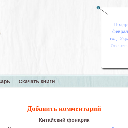
Подар
феврал
год
Укр
Открытка
варь
Скачать книги
меню
Добавить комментарий
Китайский фонарик