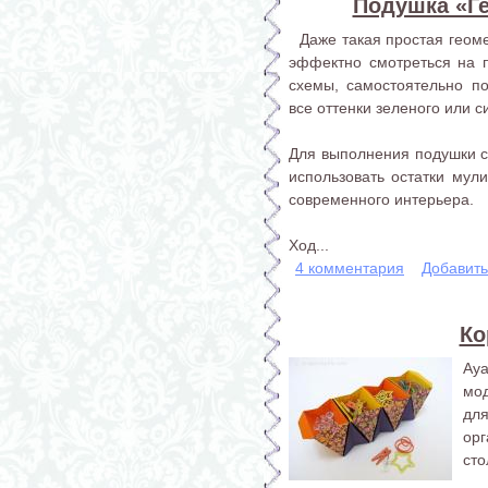
Подушка «Г
Даже такая простая геоме
эффектно смотреться на 
схемы, самостоятельно по
все оттенки зеленого или с
Для выполнения подушки с
использовать остатки мули
современного интерьера.
Ход...
4 комментария
Добавит
Ко
Ay
мо
для
ор
сто