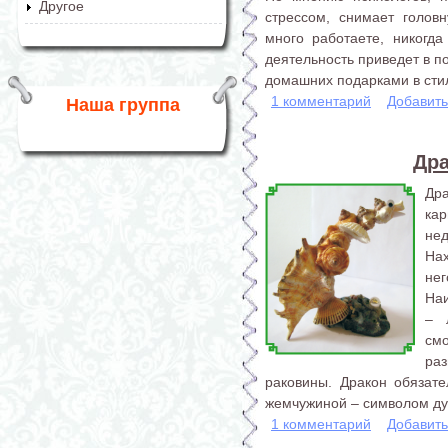
Другое
стрессом, снимает голов
много работаете, никогда
деятельность приведет в п
домашних подарками в стил
1 комментарий
Добавит
Наша группа
Дра
Др
ка
не
На
нег
На
– 
см
раз
раковины. Дракон обязат
жемчужиной – символом дух
1 комментарий
Добавит