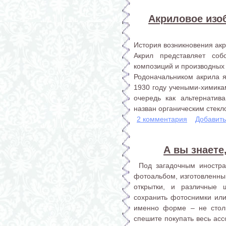
Акриловое изо
История возникновения ак
Акрил представляет со
композиций и производных 
Родоначальником акрила я
1930 году учеными-химика
очередь как альтернатив
назван органическим стекл
2 комментария
Добавит
А вы знаете
Под загадочным иностра
фотоальбом, изготовленный
открытки, и различные ш
сохранить фотоснимки или
именно форме – не стол
спешите покупать весь асс