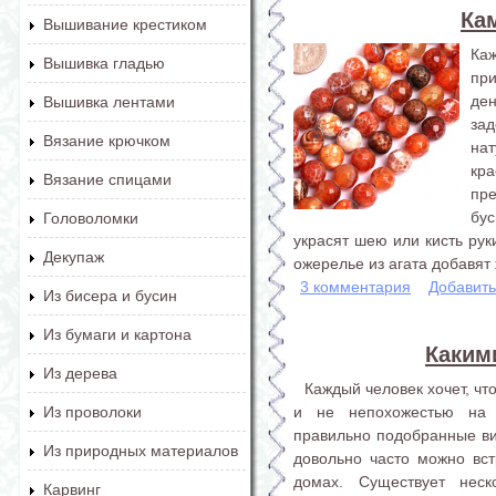
Ка
Вышивание крестиком
Ка
Вышивка гладью
пр
де
Вышивка лентами
зад
Вязание крючком
нат
кр
Вязание спицами
пр
бу
Головоломки
украсят шею или кисть рук
Декупаж
ожерелье из агата добавят 
3 комментария
Добавит
Из бисера и бусин
Из бумаги и картона
Каким
Из дерева
Каждый человек хочет, ч
и не непохожестью на 
Из проволоки
правильно подобранные витр
Из природных материалов
довольно часто можно встр
домах. Существует неск
Карвинг