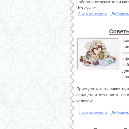
набора инструментов и ма
Что лучше...
2 комментария
Добавит
Совет
Ка
пр
сво
оф
со
дл
раз
Приступать к вышивке нуж
сердцем и желанием, особ
человека.
...
1 комментарий
Добавит