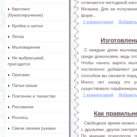
отличаются методикой изго
Мозаика. Для ее получени
Квиллинг
(бумагокручение)
форм...
2 комментария
Добавит
Кройка и шитье
Лепка
Изготовлен
Мыловарение
С каждым днем мыловар
среди домохозяек, ведь эт
Не выбрасывай,
Чтобы начать варить мыл
пригодится
постепенно добавляют ра
Оригами
способом вы сможете пора
Много лет назад это р
Папье-маше
существовало парфюмерных 
1 комментарий
Добавит
Плетение и ткачество
Рисование
Как правильн
Роспись
Свободное время можно п
Свечи своими руками
с друзьями, другие смотря
По мнению психологов, п