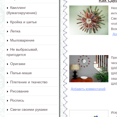
Как сде
Квиллинг
Нео
(бумагокручение)
инт
Све
Кройка и шитье
что
Воз
Лепка
До
Мыловарение
Не выбрасывай,
пригодится
Пре
час
Оригами
ШАГ
Папье-маше
ШАГ
заш
Плетение и ткачество
ШАГ
Добавить комментарий
Рисование
Роспись
Свечи своими руками
Иск