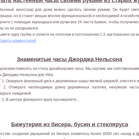
лать настенные часы своими руками из старых 
бычный аксессуар для дома можно сделать своими руками. Он будет смо
ерьера, но и станет вещью вполне функциональной и необходимой в хозяйстве
рните с помощью карандаша или ручки все 24 листа бумаги, чтобы получились
бы он не раскрывался.
ьмите одну трубку и согните ее пополам в соотношении 1:3, как показано на рис
бавить комментарий
Знаменитые часы Джорджа Нельсона
длагаем повесить на стену дизайнерские часы. Мы научим, как собственным
ы Джорджа Нельсона для Vitra.
 1. Ошкурьте фанерный диск и деревянные шары мелкой шкуркой, очистите и
 2. Отмерьте необходимую длину деревянных палочек, ненужную часть
курьте наждачкой.
 3. В центре фанерного круга просверлите...
Бижутерия из бисера, бусин и стекляруса
усство создания украшений из бисера появилось более 6000 лет назад в 