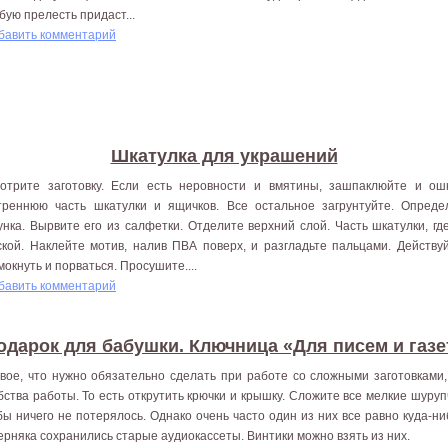
бую прелесть придаст...
бавить комментарий
Шкатулка для украшений
отрите заготовку. Если есть неровности и вмятины, зашпаклюйте и ош
треннюю часть шкатулки и ящичков. Все остальное загрунтуйте. Опред
унка. Вырвите его из салфетки. Отделите верхний слой. Часть шкатулки, гд
ской. Наклейте мотив, налив ПВА поверх, и разгладьте пальцами. Действу
мокнуть и порваться. Просушите....
бавить комментарий
одарок для бабушки. Ключница «Для писем и газе
вое, что нужно обязательно сделать при работе со сложными заготовками,
бства работы. То есть открутить крючки и крышку. Сложите все мелкие шуруп
бы ничего не потерялось. Однако очень часто один из них все равно куда-ниб
ерняка сохранились старые аудиокассеты. Винтики можно взять из них.