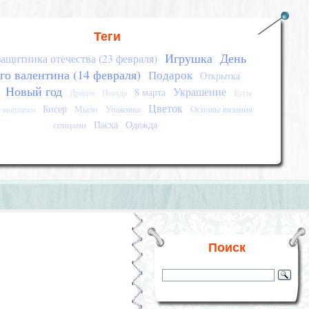
Теги
Игрушка
День
защитника отечества (23 февраля)
го валентина (14 февраля)
Подарок
Открытка
Новый год
Украшение
8 марта
Дракон
Посуда
Бусы
Цветок
Бисер
Мыло
Упаковка
Основы вязания
я вышивки
Пасха
Одежда
спицами
Поиск