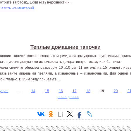
отрите заготовку. Если есть неровности и...
бавить комментарий
Теплые домашние тапочки
ашние тапочки можно связать спицами, а затем украсить пуговицами, приши
сто пуговиц допустимо использовать декоративную тесьму или бантики.
чала свяжите образец размером 10 х10 см (11 петель на 15 рядов) лицев
вязывайте лицевыми петлями, а изнаночные – изнаночными. Для одной 
ой гладью. В 35-м ряду прибавьте...
дущая
…
14
15
16
17
18
19
20
2
последняя »