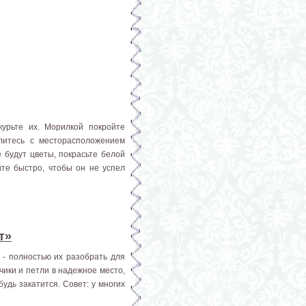
курьте их. Морилкой покройте
елитесь с месторасположением
е будут цветы, покрасьте белой
йте быстро, чтобы он не успел
т»
 - полностью их разобрать для
чики и петли в надежное место,
удь закатится. Совет: у многих