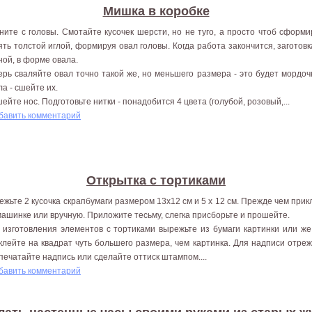
Мишка в коробке
ните с головы. Смотайте кусочек шерсти, но не туго, а просто чтоб сформ
ять толстой иглой, формируя овал головы. Когда работа закончится, заготов
ной, в форме овала.
ерь сваляйте овал точно такой же, но меньшего размера - это будет мордо
ла - сшейте их.
ейте нос. Подготовьте нитки - понадобится 4 цвета (голубой, розовый,...
бавить комментарий
Открытка с тортиками
ежьте 2 кусочка скрапбумаги размером 13x12 см и 5 х 12 см. Прежде чем прик
машинке или вручную. Приложите тесьму, слегка присборьте и прошейте.
 изготовления элементов с тортиками вырежьте из бумаги картинки или же
клейте на квадрат чуть большего размера, чем картинка. Для надписи отре
печатайте надпись или сделайте оттиск штампом....
бавить комментарий