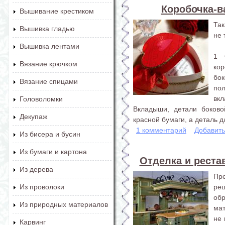
Коробочка-в
Вышивание крестиком
Так
Вышивка гладью
не 
Вышивка лентами
1 
Вязание крючком
ко
бо
Вязание спицами
по
вк
Головоломки
Вкладыши, детали боково
Декупаж
красной бумаги, а деталь дл
1 комментарий
Добавит
Из бисера и бусин
Из бумаги и картона
Отделка и реста
Из дерева
Пр
ре
Из проволоки
обр
Из природных материалов
мат
не 
Карвинг