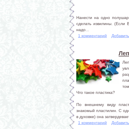
Нанести на одно полушар
сделать извилины. (Если В
надо...
1 комментарий
Добавит
Леп
Ле
увл
ра
пл
том
Что такое пластика?
По внешнему виду плас
знакомый пластилин. С од
в духовке) она затвердевае
1 комментарий
Добавит