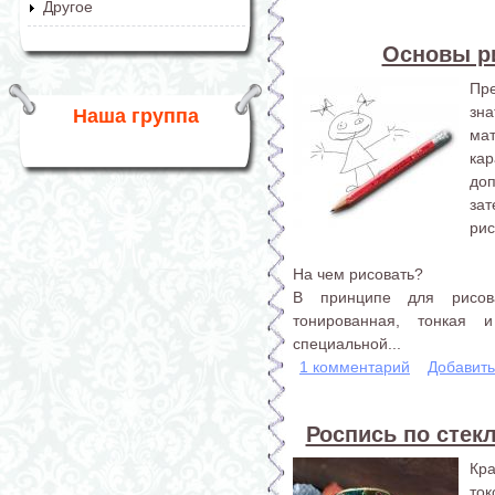
Другое
Основы р
Пре
зн
Наша группа
ма
ка
доп
за
рис
На чем рисовать?
В принципе для рисов
тонированная, тонкая 
специальной...
1 комментарий
Добавит
Роспись по стекл
Кр
ток