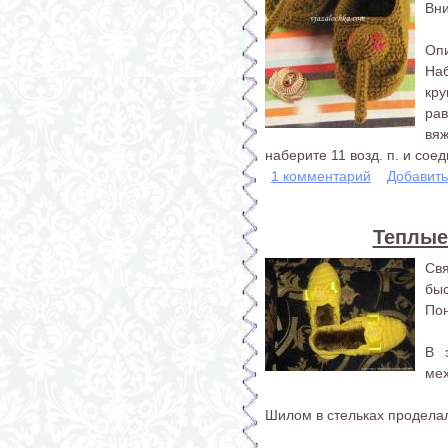
Вни
Опи
Наб
кр
ра
вя
наберите 11 возд. п. и сое
1 комментарий
Добавит
Теплые
Свя
бы
Пон
В 
мех
Шилом в стельках проделал