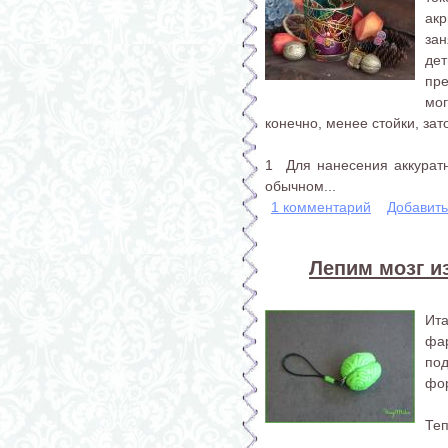
ак
за
де
пр
мо
конечно, менее стойки, за
1 Для нанесения аккуратн
обычном...
1 комментарий
Добавит
Лепим мозг и
Ита
фар
под
фо
Теп