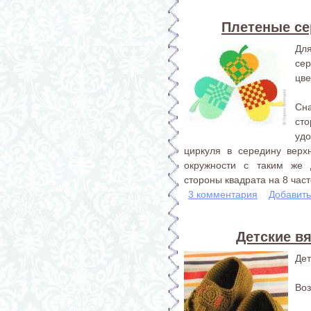
Плетеные се
Дл
се
цве
Сна
ст
удо
циркуля в середину верх
окружности с таким же
стороны квадрата на 8 част
3 комментария
Добавит
Детские вя
Дет
Воз