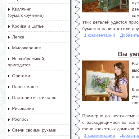
нуж
две
Квиллинг
(бумагокручение)
са
этих деталей удастся прио
Кройка и шитье
бумажно-слоистого или друг
1 комментарий
Добавит
Лепка
Мыловарение
Вы уме
Не выбрасывай,
Вы 
пригодится
вы
Оригами
под
Папье-маше
Ко
уч
Плетение и ткачество
тво
Рисование
Примерно до шести-семи л
Роспись
с расходящимися во все 
фоне крохотных домиков. А.
Свечи своими руками
1 комментарий
Добавит