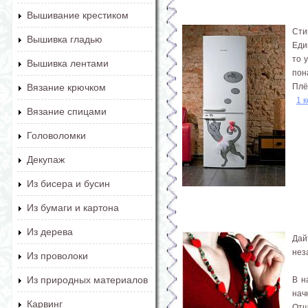
Вышивание крестиком
Сти
Вышивка гладью
Еди
то 
Вышивка лентами
пон
Плё
Вязание крючком
1 
Вязание спицами
Головоломки
Декупаж
Из бисера и бусин
Из бумаги и картона
Из дерева
Дай
нез
Из проволоки
Из природных материалов
В н
нач
Карвинг
Отщ