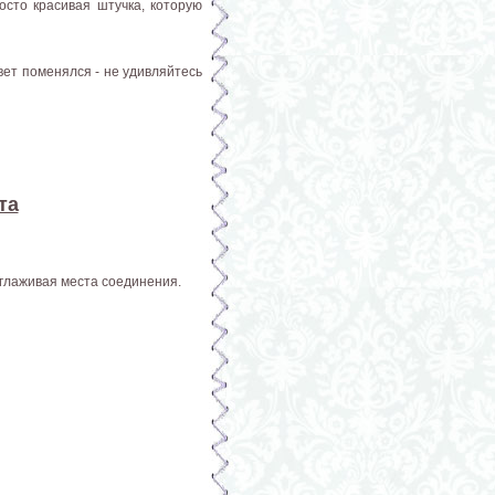
осто красивая штучка, которую
вет поменялся - не удивляйтесь
та
аглаживая места соединения.