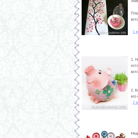
Уни
Пла
кот
1 
1. 
ост
кот
2. 
его
2 
Нед