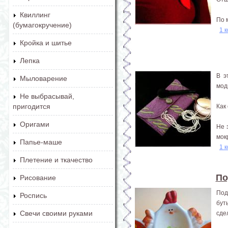
Квиллинг
По м
(бумагокручение)
1 
Кройка и шитье
Лепка
В э
Мыловарение
мод
Не выбрасывай,
пригодится
Как
Оригами
Не 
мок
Папье-маше
1 
Плетение и ткачество
По
Рисование
Под
Роспись
бут
Свечи своими руками
сде