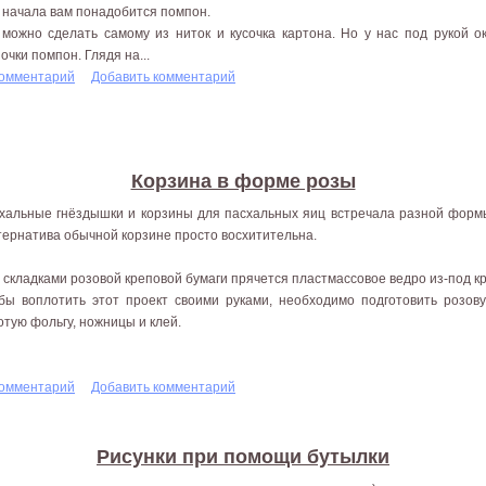
 начала вам понадобится помпон.
 можно сделать самому из ниток и кусочка картона. Но у нас под рукой 
очки помпон. Глядя на...
комментарий
Добавить комментарий
Корзина в форме розы
хальные гнёздышки и корзины для пасхальных яиц встречала разной формы
тернатива обычной корзине просто восхитительна.
 складками розовой креповой бумаги прячется пластмассовое ведро из-под к
бы воплотить этот проект своими руками, необходимо подготовить розову
отую фольгу, ножницы и клей.
комментарий
Добавить комментарий
Рисунки при помощи бутылки