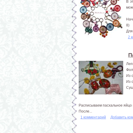
В э
можн
Нач
8)
Для
2 
П
Леп
Фол
Из 
Из 
Суш
Расписываем пасхальное яйцо 
После...
1 комментарий
Добавить ко