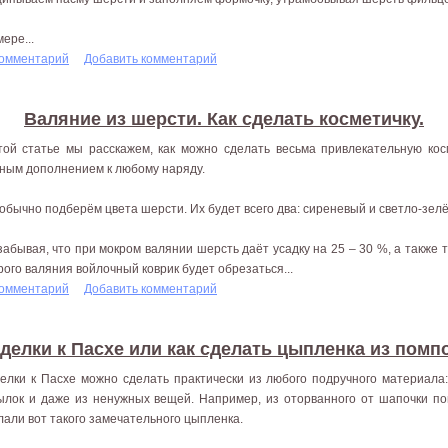
ере...
комментарий
Добавить комментарий
Валяние из шерсти. Как сделать косметичку.
той статье мы расскажем, как можно сделать весьма привлекательную кос
ным дополнением к любому наряду.
 обычно подберём цвета шерсти. Их будет всего два: сиреневый и светло-зел
забывая, что при мокром валянии шерсть даёт усадку на 25 – 30 %, а также т
рого валяния войлочный коврик будет обрезаться...
комментарий
Добавить комментарий
делки к Пасхе или как сделать цыпленка из помп
елки к Пасхе можно сделать практически из любого подручного материала: 
ылок и даже из ненужных вещей. Например, из оторванного от шапочки по
лали вот такого замечательного цыпленка.