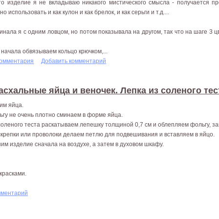
то изделие я не вкладываю никакого мистического смысла - получается пр
о использовать и как кулон и как брелок, и как серьги и т.д....
инала я с одним ловцом, но потом показывала на другом, так что на шаге 3 ц
 начала обвязываем кольцо крючком,...
комментария
Добавить комментарий
асхальные яйца и веночек. Лепка из соленого тес
им яйца.
ьгу не очень плотно сминаем в форме яйца.
соленого теста раскатываем лепешку толщиной 0,7 см и облепляем фольгу, з
скрепки или проволоки делаем петлю для подвешивания и вставляем в яйцо.
им изделие сначала на воздухе, а затем в духовом шкафу.
красками.
мментарий