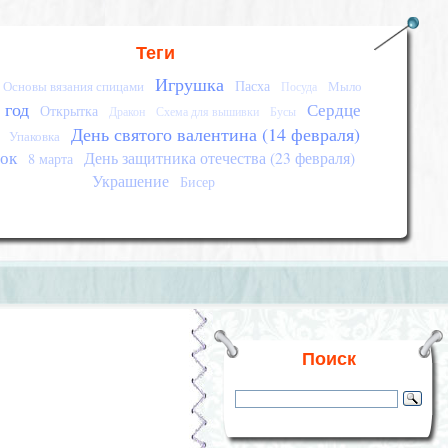
Теги
Игрушка
Пасха
Основы вязания спицами
Мыло
Посуда
 год
Сердце
Открытка
Дракон
Схема для вышивки
Бусы
День святого валентина (14 февраля)
Упаковка
ок
День защитника отечества (23 февраля)
8 марта
Украшение
Бисер
Поиск