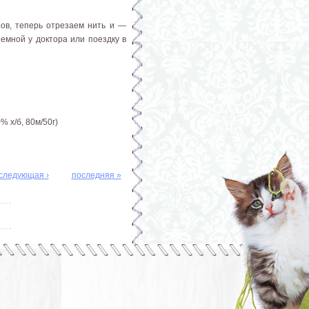
ров, теперь отрезаем нить и —
иемной у доктора или поездку в
% х/б, 80м/50г)
следующая ›
последняя »