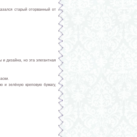
оказался старый оторванный от
 и дизайна, но эта элегантная
раски.
ю и зелёную креповую бумагу,