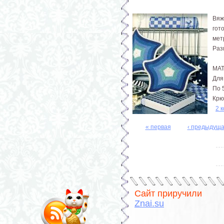
Вяж
гот
мет
Раз
МА
Для
По 
Крюч
2 
« первая
‹ предыдущ
Страницы
Сайт приручили
Znai.su