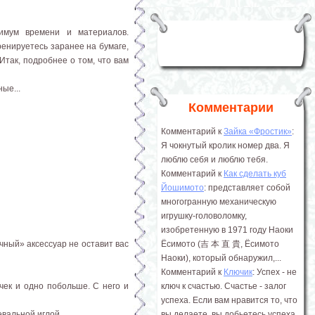
нимум времени и материалов.
ренируетесь заранее на бумаге,
 Итак, подробнее о том, что вам
ые...
Комментарии
Комментарий к
Зайка «Фростик»
:
Я чокнутый кролик номер два. Я
люблю себя и люблю тебя.
Комментарий к
Как сделать куб
Йошимото
: представляет собой
многогранную механическую
игрушку-головоломку,
изобретенную в 1971 году Наоки
чный» аксессуар не оставит вас
Ёсимото (吉 本 直 貴, Ёсимото
Наоки), который обнаружил,...
Комментарий к
Ключик
: Успех - не
чек и одно побольше. С него и
ключ к счастью. Счастье - залог
успеха. Если вам нравится то, что
вальной иглой.
вы делаете, вы добьетесь успеха.