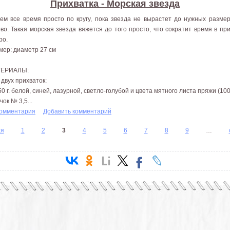
Прихватка - Морская звезда
ем все время просто по кругу, пока звезда не вырастет до нужных разме
ово. Такая морская звезда вяжется до того просто, что сократит время в пр
ро.
мер: диаметр 27 см
ТЕРИАЛЫ:
 двух прихваток:
50 г. белой, синей, лазурной, светло-голубой и цвета мятного листа пряжи (100
ок № 3,5...
комментария
Добавить комментарий
ая
1
2
3
4
5
6
7
8
9
…