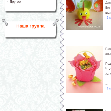
Другое
Для
Его
шап
1 
Наша группа
Пас
аль
Под
Что
зол
...
1 