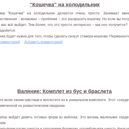
"Кошечка" на холодильник
кер "Кошечка" на холодильник делается очень просто. Занимает ми
нственная – возможно – проблема – это раскрасить кошечку. Но если вы пот
у вас всё выйдет. Тем более, что это просто интересно – как оно получится?
адобится:
нка будет нужна для того, чтобы сделать силуэт стикера-кошечки. Перманентн
комментарий
Добавить комментарий
Валяние: Комплет из бус и браслета
те волю своим чувствам и воплотите их в уникальном комплекте. Этот «серде
амеченной на романтическом свидании.
абор войдёт девять готовых форм из войлока. Это восемь маленьких серде
нём.
ипываем пасму шерсти и заполняем формочку, утрамбовывая шерсть фильце