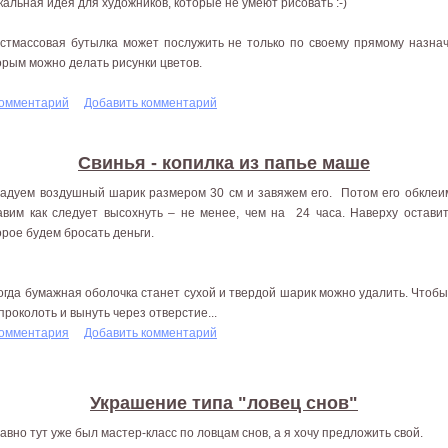
кальная идея для художников, которые не умеют рисовать :-)
стмассовая бутылка может послужить не только по своему прямому назнач
орым можно делать рисунки цветов.
комментарий
Добавить комментарий
Свинья - копилка из папье маше
Надуем воздушный шарик размером 30 см и завяжем его. Потом его обклеим
авим как следует высохнуть – не менее, чем на 24 часа. Наверху остави
орое будем бросать деньги.
Когда бумажная оболочка станет сухой и твердой шарик можно удалить. Чтоб
 проколоть и вынуть через отверстие...
комментария
Добавить комментарий
Украшение типа "ловец снов"
авно тут уже был мастер-класс по ловцам снов, а я хочу предложить свой.