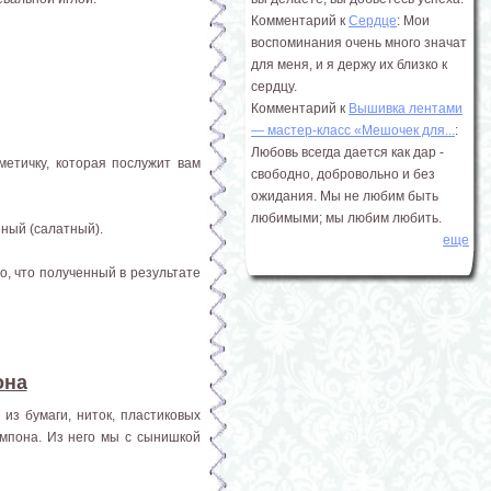
Комментарий к
Сердце
: Мои
воспоминания очень много значат
для меня, и я держу их близко к
сердцу.
Комментарий к
Вышивка лентами
― мастер-класс «Мешочек для...
:
Любовь всегда дается как дар -
метичку, которая послужит вам
свободно, добровольно и без
ожидания. Мы не любим быть
любимыми; мы любим любить.
ёный (салатный).
еще
о, что полученный в результате
она
из бумаги, ниток, пластиковых
мпона. Из него мы с сынишкой