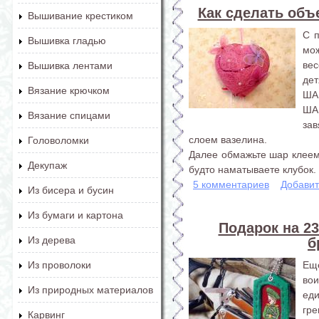
Как сделать объ
Вышивание крестиком
С 
Вышивка гладью
мо
ве
Вышивка лентами
дет
Вязание крючком
ШАГ
ША
Вязание спицами
зав
слоем вазелина.
Головоломки
Далее обмажьте шар клеем 
Декупаж
будто наматываете клубок. 
5 комментариев
Добавит
Из бисера и бусин
Из бумаги и картона
Подарок на 2
Из дерева
б
Ещ
Из проволоки
вои
Из природных материалов
ед
гр
Карвинг