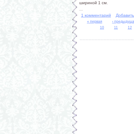
шириной 1 см.
...
1 комментарий
Добавит
« первая
‹ предыдущ
10
11
12
Страницы