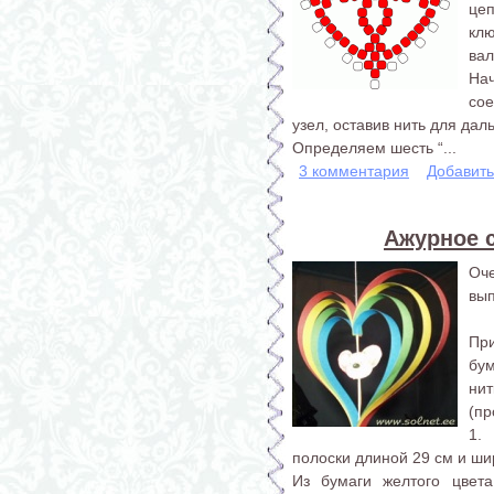
це
кл
вал
На
сое
узел, оставив нить для да
Определяем шесть “...
3 комментария
Добавит
Ажурное 
Оч
вып
При
бум
нит
(пр
1.
полоски длиной 29 см и ши
Из бумаги желтого цвет