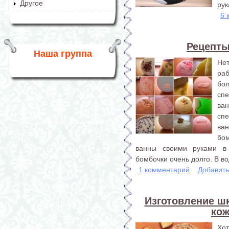
Другое
рук
6 
Рецепты
Наша группа
Не
ра
бол
сп
ва
сп
ва
бо
ванны своими руками в
бомбочки очень долго. В во
1 комментарий
Добавит
Изготовление ш
ко
Хо