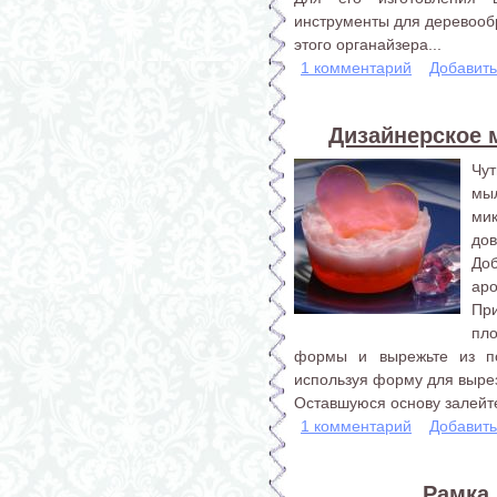
инструменты для деревообр
этого органайзера...
1 комментарий
Добавит
Дизайнерское 
Чу
мы
ми
дов
До
аро
При
пл
формы и вырежьте из по
используя форму для выре
Оставшуюся основу залейте 
1 комментарий
Добавит
Рамка 