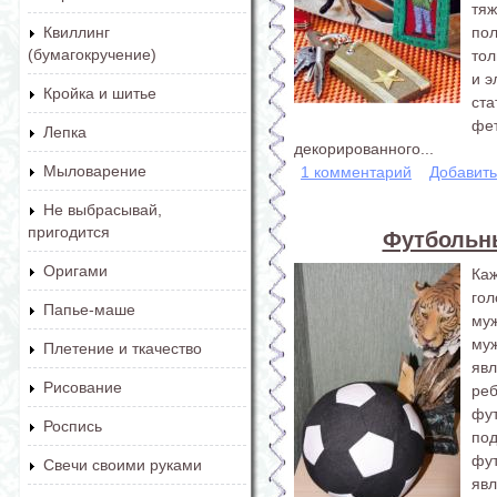
тя
по
Квиллинг
(бумагокручение)
тол
и э
Кройка и шитье
ст
фе
Лепка
декорированного...
Мыловарение
1 комментарий
Добавит
Не выбрасывай,
пригодится
Футбольн
Оригами
Ка
го
Папье-маше
му
му
Плетение и ткачество
яв
Рисование
ре
фу
Роспись
по
фу
Свечи своими руками
яв