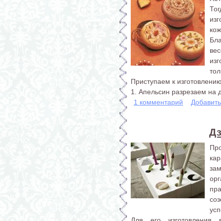
То
из
кож
Бла
вес
изг
тол
Приступаем к изготовлению
1. Апельсин разрезаем на дв
1 комментарий
Добавит
Дз
Пр
ка
за
орг
пр
со
усп
Для его изготовления 