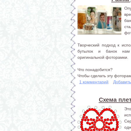
Оп
вре
ба
ст
фо
Творческий подход к исп
бутылок и банок нам 
оригинальной фоторамки.
Что понадобится?
Чтобы сделать эту фоторамк
1 комментарий
Добавит
Схема плет
Эт
ис
Сер
од