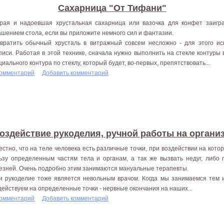
Сахарница "От Тифани"
рая и надоевшая хрустальная сахарница или вазочка для конфет заигр
ашением стола, если вы приложите немного сил и фантазии.
вратить обычный хрусталь в витражный совсем несложно - для этого ис
писи. Работая в этой технике, сначала нужно выполнить на стекле контуры
циального контура по стеклу, который будет, во-первых, препятствовать...
комментарий
Добавить комментарий
оздействие рукоделия, ручной работы на органи
естно, что на теле человека есть различные точки, при воздействии на кот
ьзу определенным частям тела и органам, а так же вызвать недуг, либо 
езней. Очень подробно этим занимаются мануальные терапевты.
и рукоделие тоже является невольным врачом. Когда мы занимаемся тем 
действуем на определенные точки - нервные окончания на наших...
комментарий
Добавить комментарий