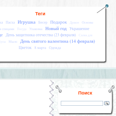
Теги
Игрушка
Подарок
ка
Пасха
Бисер
Основы
Дракон
Новый год
Украшение
я спицами
Упаковка
Посуда
це
День защитника отечества (23 февраля)
Схема для
День святого валентина (14 февраля)
Мыло
Бусы
Цветок
8 марта
Одежда
Поиск