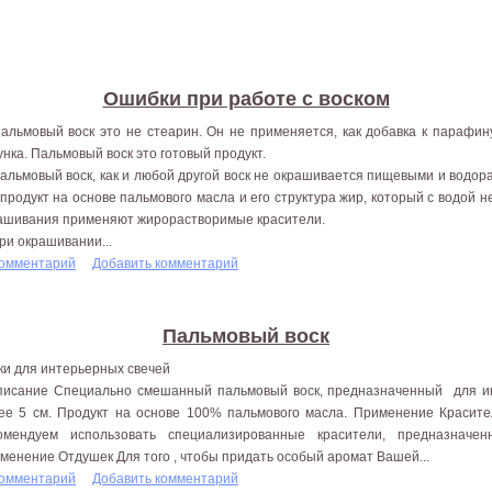
Ошибки при работе с воском
Пальмовый воск это не стеарин. Он не применяется, как добавка к парафи
унка. Пальмовый воск это готовый продукт.
Пальмовый воск, как и любой другой воск не окрашивается пищевыми и водо
 продукт на основе пальмового масла и его структура жир, который с водой н
ашивания применяют жирорастворимые красители.
При окрашивании...
комментарий
Добавить комментарий
Пальмовый воск
ки для интерьерных свечей
сание Специально смешанный пальмовый воск, предназначенный для ин
ее 5 см. Продукт на основе 100% пальмового масла. Применение Красите
омендуем использовать специализированные красители, предназначе
менение Отдушек Для того , чтобы придать особый аромат Вашей...
комментарий
Добавить комментарий