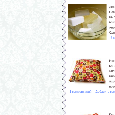
Дет
Сам
мыл
бли
жир
Одн
3 
Ист
Кон
жиз
мно
ящи
пове
1 комментарий
Добавить ко
Кто