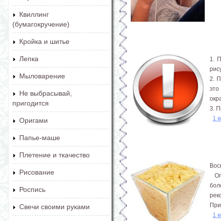
Квиллинг
(бумагокручение)
Кройка и шитье
Лепка
1. 
рис
Мыловарение
2. 
это
Не выбрасывай,
окр
пригодится
3. 
1 
Оригами
Папье-маше
Плетение и ткачество
Вос
Рисование
Опи
бол
Роспись
рек
При
Свечи своими руками
1 