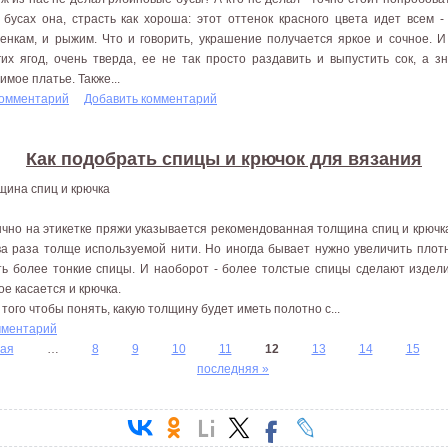
 бусах она, страсть как хороша: этот оттенок красного цвета идет всем -
енкам, и рыжим. Что и говорить, украшение получается яркое и сочное. И 
гих ягод, очень тверда, ее не так просто раздавить и выпустить сок, а з
имое платье. Также...
комментарий
Добавить комментарий
Как подобрать спицы и крючок для вязания
щина спиц и крючка
чно на этикетке пряжи указывается рекомендованная толщина спиц и крючк
ва раза толще используемой нити. Но иногда бывает нужно увеличить плотн
ть более тонкие спицы. И наоборот - более толстые спицы сделают издел
ое касается и крючка.
 того чтобы понять, какую толщину будет иметь полотно с...
мментарий
ая
…
8
9
10
11
12
13
14
15
последняя »