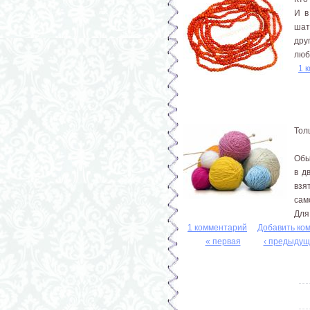
И в
шат
дру
люб
1 
Тол
Обы
в д
взя
сам
Для
1 комментарий
Добавить ко
« первая
‹ предыдущ
Страницы