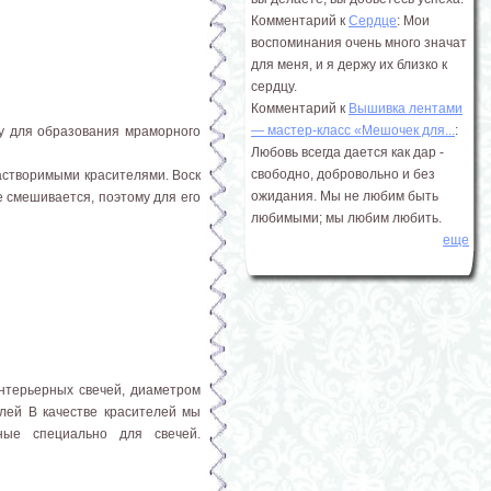
Комментарий к
Сердце
: Мои
воспоминания очень много значат
для меня, и я держу их близко к
сердцу.
Комментарий к
Вышивка лентами
― мастер-класс «Мешочек для...
:
ну для образования мраморного
Любовь всегда дается как дар -
свободно, добровольно и без
растворимыми красителями. Воск
ожидания. Мы не любим быть
е смешивается, поэтому для его
любимыми; мы любим любить.
еще
терьерных свечей, диаметром
лей В качестве красителей мы
нные специально для свечей.