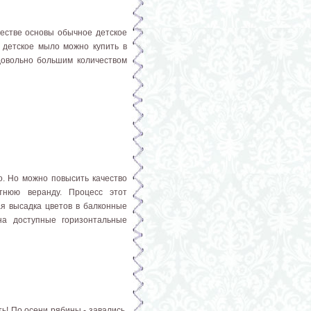
естве основы обычное детское
 детское мыло можно купить в
довольно большим количеством
о. Но можно повысить качество
тнюю веранду. Процесс этот
ая высадка цветов в балконные
на доступные горизонтальные
ь! По осени рябины - завались.