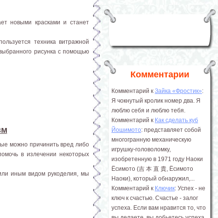
ает новыми красками и станет
пользуется техника витражной
 выбранного рисунка с помощью
Комментарии
Комментарий к
Зайка «Фростик»
:
Я чокнутый кролик номер два. Я
люблю себя и люблю тебя.
Комментарий к
Как сделать куб
зм
Йошимото
: представляет собой
многогранную механическую
орые можно причинить вред либо
игрушку-головоломку,
помочь в излечении некоторых
изобретенную в 1971 году Наоки
Ёсимото (吉 本 直 貴, Ёсимото
или иным видом рукоделия, мы
Наоки), который обнаружил,...
Комментарий к
Ключик
: Успех - не
ключ к счастью. Счастье - залог
успеха. Если вам нравится то, что
вы делаете, вы добьетесь успеха.