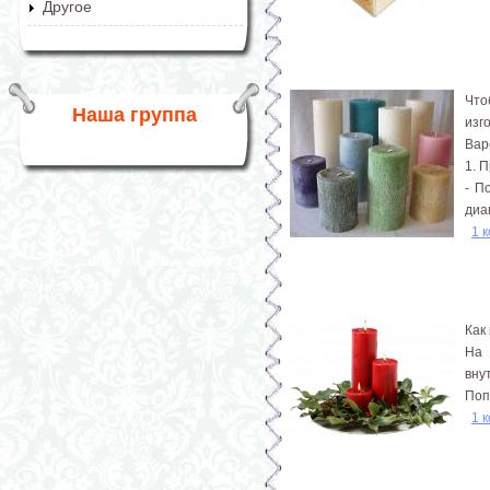
Другое
Что
Наша группа
изг
Вар
1. 
- П
диа
1 
Как
На 
вну
Поп
1 