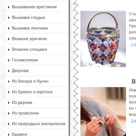
Вышивание крестиком
Ста
Вышивка гладью
укр
Пре
Вышивка лентами
рос
спе
Вязание крючком
1 
Вязание спицами
Головоломки
Декупаж
В
Из бисера и бусин
Изв
Из бумаги и картона
пол
Из дерева
бол
Но 
Из проволоки
воз
1 
Из природных материалов
Карвинг