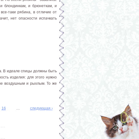
 и блондинкам, и брюнеткам, и
все-таки рябина, в отличие от
начит, нет опасности испачкать
а. В идеале спицы должны быть
ость изделия: для этого нужно
ие воздушным и рыхлым. То же
16
…
следующая ›