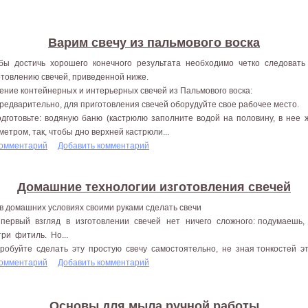
Варим свечу из пальмового воска
бы достичь хорошего конечного результата необходимо четко следоват
отовлению свечей, приведенной ниже.
ение контейнерных и интерьерных свечей из Пальмового воска:
Предварительно, для приготовления свечей оборудуйте свое рабочее место.
одготовьте: водяную баню (кастрюлю заполните водой на половину, в нее
метром, так, чтобы дно верхней кастрюли...
комментарий
Добавить комментарий
Домашние технологии изготовления свечей
 в домашних условиях своими руками сделать свечи
первый взгляд в изготовлении свечей нет ничего сложного: подумаешь,
три фитиль. Но...
робуйте сделать эту простую свечу самостоятельно, не зная тонкостей этог
комментарий
Добавить комментарий
Основы для мыла ручной работы