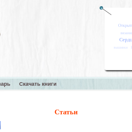
Открыт
вязани
Серд
вышивки
варь
Скачать книги
меню
Статьи