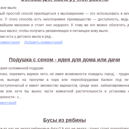
ское мыло
ый простой способ приобщиться к мыловарению — это использовать в кач
о. У этого способа есть неоспоримое преимущество — доступность, ведь
жайшем магазине и стоит оно недорого. К тому же его можно обогатить 
ных масел, чтобы получить увлажняющее и питающее кожу мыло.
ако есть у детского мыла и ряд...
комментария
Добавить комментарий
Подушка с сеном - идея для дома или дачи
ория соломенной подушки
ечно, пережить жаркое лето, не имея возможности покидать город, - трудн
ни, выходя на прогулки в парк или переоборудовав балкон под ле
гоступенчатый и имеет множество вариантов, среди коих: заблаговременн
ки или хотя бы вынос части комнатной растительности и установка 
рхности - с...
мментарий
Бусы из рябины
 ж из нас не делал рябиновые бусы? А кто не делал - точно стоит попробоват