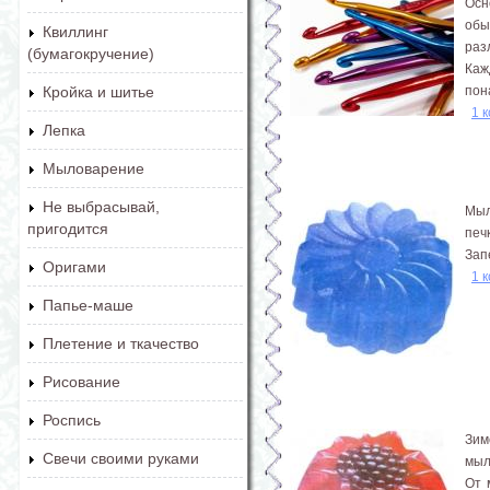
Осн
обы
Квиллинг
раз
(бумагокручение)
Каж
пон
Кройка и шитье
1 
Лепка
Мыловарение
Не выбрасывай,
Мыл
пригодится
печ
Зап
Оригами
1 
Папье-маше
Плетение и ткачество
Рисование
Роспись
Зим
Свечи своими руками
мыл
От 