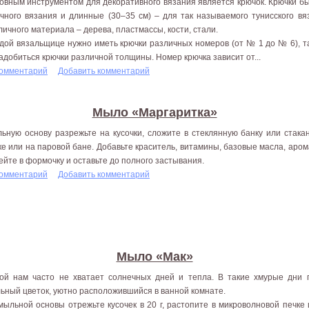
овным инструментом для декоративного вязания является крючок. Крючки бы
чного вязания и длинные (30–35 см) – для так называемого тунисского вя
личного материала – дерева, пластмассы, кости, стали.
дой вязальщице нужно иметь крючки различных номеров (от № 1 до № 6), та
адобиться крючки различной толщины. Номер крючка зависит от...
комментарий
Добавить комментарий
Мыло «Маргаритка»
ьную основу разрежьте на кусочки, сложите в стеклянную банку или стака
ке или на паровой бане. Добавьте краситель, витамины, базовые масла, арома
ейте в формочку и оставьте до полного застывания.
комментарий
Добавить комментарий
Мыло «Мак»
ой нам часто не хватает солнечных дней и тепла. В такие хмурые дни
ьный цветок, уютно расположившийся в ванной комнате.
мыльной основы отрежьте кусочек в 20 г, растопите в микроволновой печке