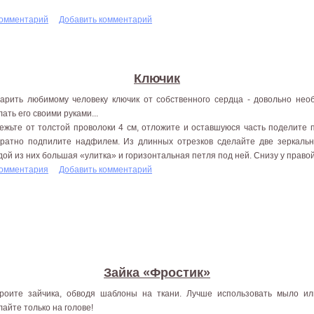
комментарий
Добавить комментарий
Ключик
арить любимому человеку ключик от собственного сердца - довольно нео
лать его своими руками...
ежьте от толстой проволоки 4 см, отложите и оставшуюся часть поделите п
уратно подпилите надфилем. Из длинных отрезков сделайте две зеркальн
дой из них большая «улитка» и горизонтальная петля под ней. Снизу у правой
комментария
Добавить комментарий
Зайка «Фростик»
роите зайчика, обводя шаблоны на ткани. Лучше использовать мыло ил
лайте только на голове!