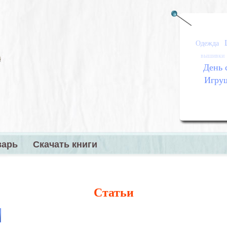
Одежда
вышивки
День 
Игру
варь
Скачать книги
меню
Статьи