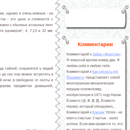
ие, однако и очень нежные - на
ток - это цена и сложности с
 можно с обычных атласных лент
и размеров^, 4, 7,13 и 32 мм.
Комментарии
Комментарий к
Зайка «Фростик»
:
Я чокнутый кролик номер два. Я
люблю себя и люблю тебя.
дь тайной, сохранялся у людей
Комментарий к
Как сделать куб
 до сих пор можно встретить в
Йошимото
: представляет собой
 ночи, в свободное от охоты и
многогранную механическую
ерева предметов домашней,
игрушку-головоломку,
изобретенную в 1971 году Наоки
Ёсимото (吉 本 直 貴, Ёсимото
Наоки), который обнаружил,...
Комментарий к
Ключик
: Успех - не
ключ к счастью. Счастье - залог
успеха. Если вам нравится то, что
вы делаете, вы добьетесь успеха.