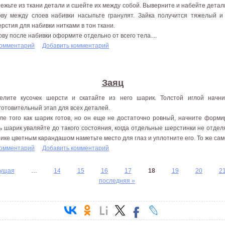
ежьте из ткани детали и сшейте их между собой. Выверните и набейте детали 
ову между слоев набивки насыпьте гранулят. Зайка получится тяжелый 
ерстия для набивки нитками в тон ткани.
ову после набивки оформите отдельно от всего тела....
комментарий
Добавить комментарий
Заяц
елите кусочек шерсти и скатайте из него шарик. Толстой иглой начн
готовительный этап для всех деталей.
ле того как шарик готов, но он еще не достаточно ровный, начните форми
ь шарик уваляйте до такого состояния, когда отдельные шерстинки не отдел
ике цветным карандашом наметьте место для глаз и уплотните его. То же само
комментарий
Добавить комментарий
дущая
…
14
15
16
17
18
19
20
2
последняя »