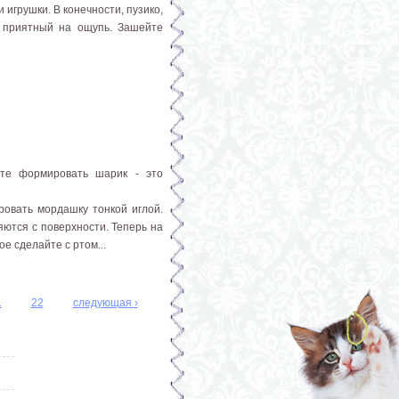
игрушки. В конечности, пузико,
и приятный на ощупь. Зашейте
ите формировать шарик - это
ровать мордашку тонкой иглой.
яются с поверхности. Теперь на
е сделайте с ртом...
1
22
следующая ›