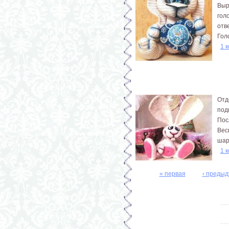
Выр
гол
отв
Гол
1 
Отд
под
Пос
Вес
шар
1 
« первая
‹ преды
Страницы