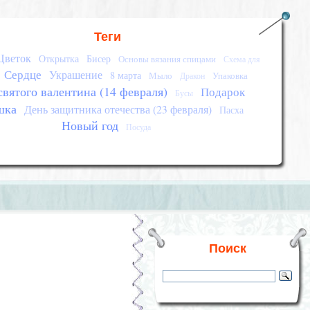
Теги
Цветок
Открытка
Бисер
Основы вязания спицами
Схема для
Сердце
Украшение
8 марта
Мыло
Упаковка
Дракон
святого валентина (14 февраля)
Подарок
Бусы
шка
День защитника отечества (23 февраля)
Пасха
Новый год
Посуда
Поиск