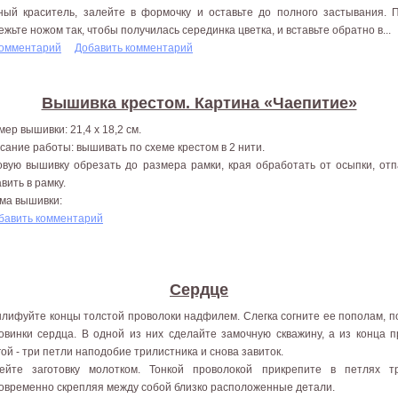
ный краситель, залейте в формочку и оставьте до полного застывания. 
ежьте ножом так, чтобы получилась серединка цветка, и вставьте обратно в...
комментарий
Добавить комментарий
Вышивка крестом. Картина «Чаепитие»
мер вышивки: 21,4 х 18,2 см.
сание работы: вышивать по схеме крестом в 2 нити.
овую вышивку обрезать до размера рамки, края обработать от осыпки, от
вить в рамку.
ма вышивки:
бавить комментарий
Сердце
лифуйте концы толстой проволоки надфилем. Слегка согните ее пополам, 
овинки сердца. В одной из них сделайте замочную скважину, а из конца п
гой - три петли наподобие трилистника и снова завиток.
ейте заготовку молотком. Тонкой проволокой прикрепите в петлях т
овременно скрепляя между собой близко расположенные детали.