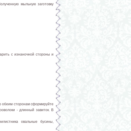
Полученную мыльную заготовку
парить с изнаночной стороны и
по обеим сторонам сформируйте
роволоки - длинный завиток. В
рилистника овальные бусины,