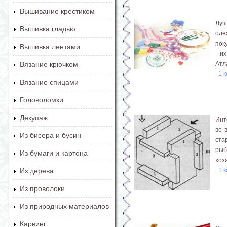
Вышивание крестиком
Луч
Вышивка гладью
оде
пок
Вышивка лентами
- и
Атл
Вязание крючком
1 
Вязание спицами
Головоломки
Декупаж
Инт
во 
Из бисера и бусин
ста
рыб
Из бумаги и картона
хоз
1 
Из дерева
Из проволоки
Из природных материалов
Карвинг