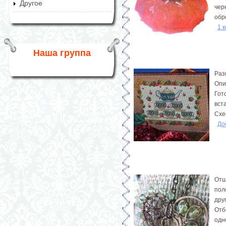
Другое
чер
обр
1 
Наша группа
Раз
Опи
Гот
вста
Схе
До
Отш
пол
дру
Отб
одн