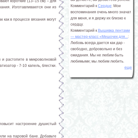
вают короткие (13–15 см) – для
Комментарий к
Сердце
: Мои
зания. Изготавливаются они из
воспоминания очень много значат
для меня, и я держу их близко к
к как в процессе вязания могут
сердцу.
Комментарий к
Вышивка лентами
― мастер-класс «Мешочек для...
:
Любовь всегда дается как дар -
свободно, добровольно и без
ожидания. Мы не любим быть
н и растопите в микроволновой
любимыми; мы любим любить.
тизатор - 7-10 капель, блестки.
еще
 повысит настроение душистый
 или на паровой бане. Добавьте