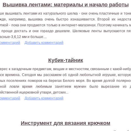
Вышивка лентами: материалы и начало работы
ше вышивать лентами из натурального шелка - они очень пластичные и тонк
жде, например, вышивка очень быстро изнашивается. Второй их недоста
упкой - пока они продаются только в интернет-магазинах. Поэтому начинать
х проще достать и они гораздо дешевле. Шелковые ленты выпускаются пят
асные-3,6,12 мм и больше....
комментарий
Добавить комментарий
Кубик-тайник
ерес к загадочным предметам, вещам и местностям, связанным с какой-нибу
все времена. Сегодня мы расскажем об одной любопытной игрушке, которую
рых поселениях поморов на берегах Белого моря. Во время долгой полярной
ной ловли время любимым занятием мужчин было вырезание из д
яйственной ицерковной утвари, детских...
комментарий
Добавить комментарий
Инструмент для вязания крючком