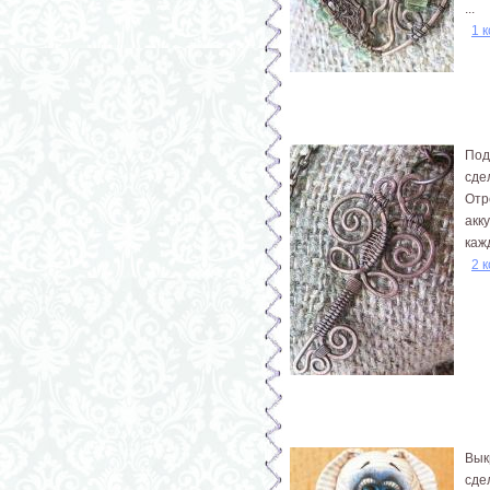
...
1 
Под
сде
Отр
акк
каж
2 
Вык
сде