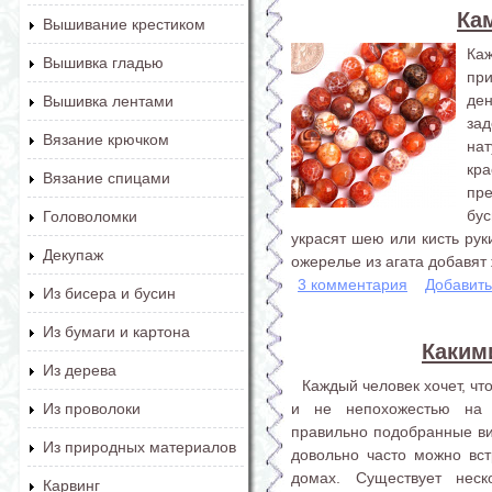
Ка
Вышивание крестиком
Ка
Вышивка гладью
пр
де
Вышивка лентами
зад
Вязание крючком
нат
кр
Вязание спицами
пр
бу
Головоломки
украсят шею или кисть рук
Декупаж
ожерелье из агата добавят 
3 комментария
Добавит
Из бисера и бусин
Из бумаги и картона
Каким
Из дерева
Каждый человек хочет, ч
и не непохожестью на 
Из проволоки
правильно подобранные витр
Из природных материалов
довольно часто можно встр
домах. Существует неск
Карвинг