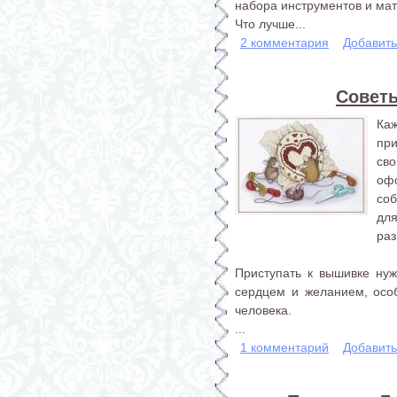
набора инструментов и ма
Что лучше...
2 комментария
Добавит
Совет
Ка
пр
сво
оф
со
дл
раз
Приступать к вышивке нуж
сердцем и желанием, особ
человека.
...
1 комментарий
Добавит