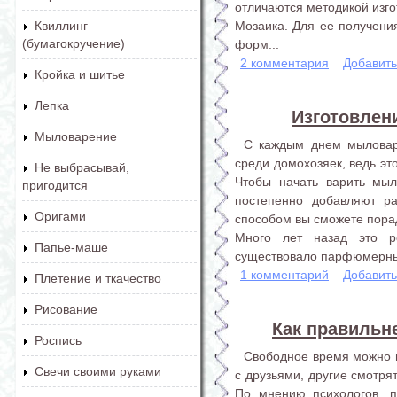
отличаются методикой изго
Мозаика. Для ее получени
Квиллинг
(бумагокручение)
форм...
2 комментария
Добавит
Кройка и шитье
Лепка
Изготовлен
Мыловарение
С каждым днем мыловар
среди домохозяек, ведь эт
Не выбрасывай,
Чтобы начать варить мыл
пригодится
постепенно добавляют ра
Оригами
способом вы сможете пора
Много лет назад это р
Папье-маше
существовало парфюмерных 
1 комментарий
Добавит
Плетение и ткачество
Рисование
Как правильн
Роспись
Свободное время можно п
Свечи своими руками
с друзьями, другие смотря
По мнению психологов, п