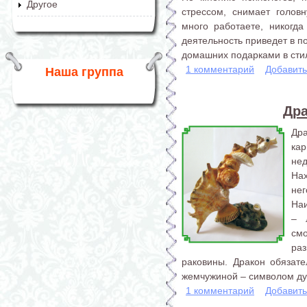
Другое
стрессом, снимает голов
много работаете, никогда
деятельность приведет в п
домашних подарками в стил
1 комментарий
Добавит
Наша группа
Дра
Др
ка
не
На
нег
На
– 
см
раз
раковины. Дракон обязат
жемчужиной – символом дух
1 комментарий
Добавит