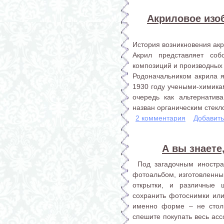
Акриловое изо
История возникновения ак
Акрил представляет со
композиций и производных 
Родоначальником акрила я
1930 году учеными-химика
очередь как альтернатив
назван органическим стекл
2 комментария
Добавит
А вы знаете
Под загадочным иностра
фотоальбом, изготовленный
открытки, и различные ш
сохранить фотоснимки или
именно форме – не стол
спешите покупать весь асс