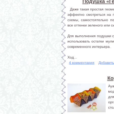
Подушка «Г
Даже такая простая геоме
эффектно смотреться на 
схемы, самостоятельно по
все оттенки зеленого или с
Для выполнения подушки с
использовать остатки мули
современного интерьера.
Ход...
4 комментария
Добавит
Ко
Ay
мо
для
ор
сто