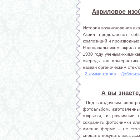
Акриловое изо
История возникновения ак
Акрил представляет со
композиций и производных 
Родоначальником акрила я
1930 году учеными-химика
очередь как альтернатив
назван органическим стекл
2 комментария
Добавит
А вы знаете
Под загадочным иностра
фотоальбом, изготовленный
открытки, и различные ш
сохранить фотоснимки или
именно форме – не стол
спешите покупать весь асс