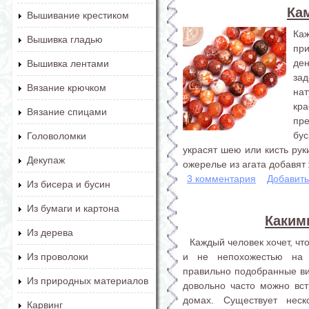
Ка
Вышивание крестиком
Ка
Вышивка гладью
пр
де
Вышивка лентами
зад
Вязание крючком
нат
кр
Вязание спицами
пр
бу
Головоломки
украсят шею или кисть рук
Декупаж
ожерелье из агата добавят 
3 комментария
Добавит
Из бисера и бусин
Из бумаги и картона
Каким
Из дерева
Каждый человек хочет, ч
и не непохожестью на 
Из проволоки
правильно подобранные витр
Из природных материалов
довольно часто можно встр
домах. Существует неск
Карвинг