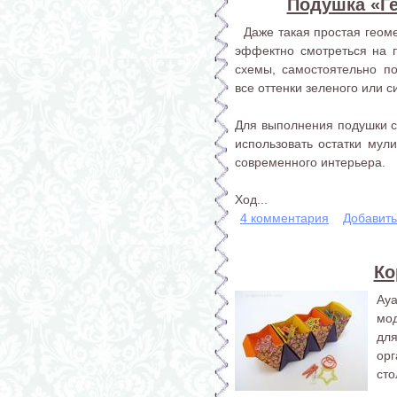
Подушка «Г
Даже такая простая геоме
эффектно смотреться на 
схемы, самостоятельно по
все оттенки зеленого или с
Для выполнения подушки с
использовать остатки мули
современного интерьера.
Ход...
4 комментария
Добавит
Ко
Ay
мо
для
ор
сто