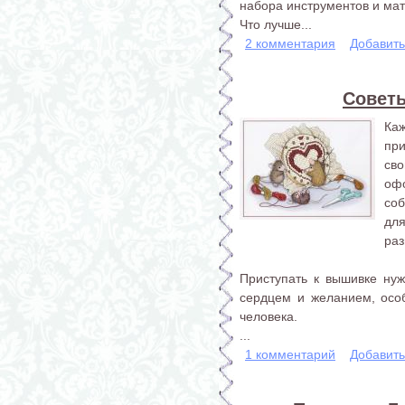
набора инструментов и ма
Что лучше...
2 комментария
Добавит
Совет
Ка
пр
сво
оф
со
дл
раз
Приступать к вышивке нуж
сердцем и желанием, особ
человека.
...
1 комментарий
Добавит