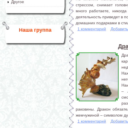
Другое
стрессом, снимает голов
много работаете, никогда
деятельность приведет в п
домашних подарками в стил
1 комментарий
Добавит
Наша группа
Дра
Др
ка
не
На
нег
На
– 
см
раз
раковины. Дракон обязат
жемчужиной – символом дух
1 комментарий
Добавит