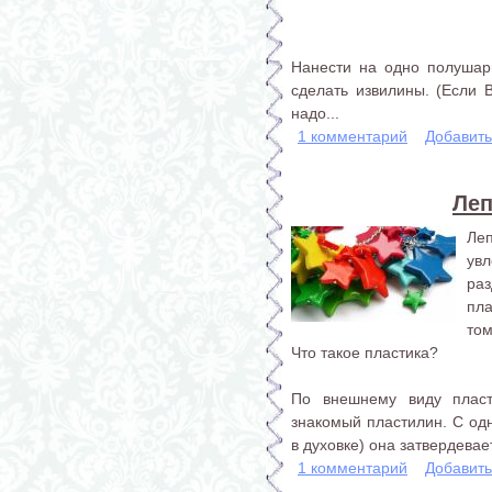
Нанести на одно полушар
сделать извилины. (Если В
надо...
1 комментарий
Добавит
Леп
Ле
увл
ра
пл
том
Что такое пластика?
По внешнему виду плас
знакомый пластилин. С од
в духовке) она затвердевае
1 комментарий
Добавит