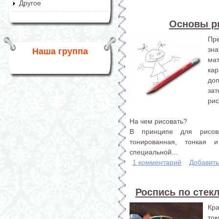
Другое
Основы р
Пре
зн
Наша группа
ма
ка
доп
за
рис
На чем рисовать?
В принципе для рисов
тонированная, тонкая 
специальной...
1 комментарий
Добавит
Роспись по стекл
Кр
ток