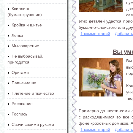
нуж
две
Квиллинг
(бумагокручение)
са
этих деталей удастся прио
Кройка и шитье
бумажно-слоистого или друг
1 комментарий
Добавит
Лепка
Мыловарение
Вы уме
Не выбрасывай,
Вы 
пригодится
вы
Оригами
под
Папье-маше
Ко
уч
Плетение и ткачество
тво
Рисование
Примерно до шести-семи л
Роспись
с расходящимися во все 
фоне крохотных домиков. А.
Свечи своими руками
1 комментарий
Добавит