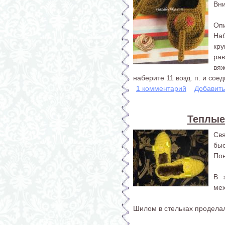
Вни
Опи
Наб
кр
ра
вя
наберите 11 возд. п. и сое
1 комментарий
Добавит
Теплые
Свя
бы
Пон
В 
мех
Шилом в стельках проделал