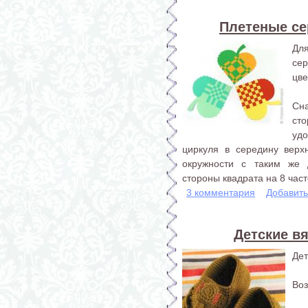
Плетеные се
Дл
се
цве
Сна
ст
удо
циркуля в середину верх
окружности с таким же
стороны квадрата на 8 част
3 комментария
Добавит
Детские вя
Дет
Воз