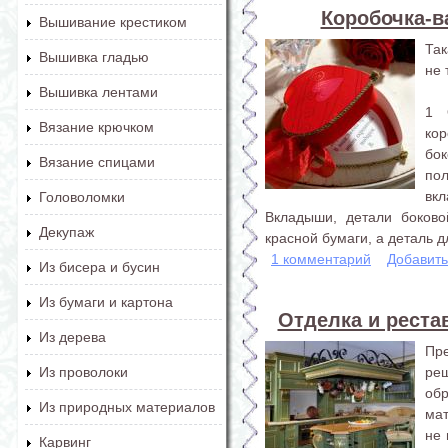
Коробочка-в
Вышивание крестиком
Так
Вышивка гладью
не 
Вышивка лентами
1 
Вязание крючком
ко
бо
Вязание спицами
по
вк
Головоломки
Вкладыши, детали боково
Декупаж
красной бумаги, а деталь дл
1 комментарий
Добавит
Из бисера и бусин
Из бумаги и картона
Отделка и реста
Из дерева
Пр
ре
Из проволоки
обр
Из природных материалов
мат
не 
Карвинг