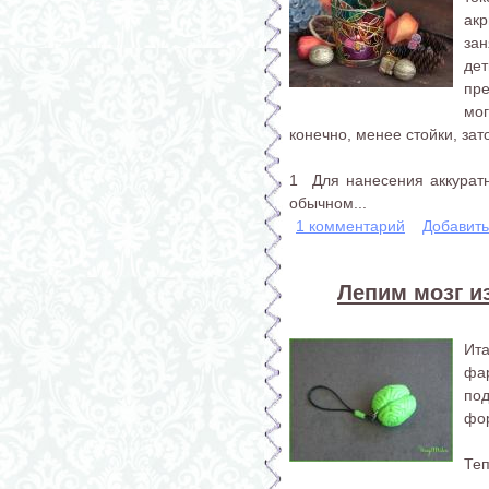
ак
за
де
пр
мо
конечно, менее стойки, за
1 Для нанесения аккуратн
обычном...
1 комментарий
Добавит
Лепим мозг и
Ита
фар
под
фо
Теп