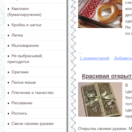
ст
ко
Квиллинг
(бумагокручение)
де
одн
Кройка и шитье
На 
по 
Лепка
Мыловарение
...
Не выбрасывай,
1 комментарий
Добавит
пригодится
Оригами
Красивая открыт
Папье-маше
В 
сд
Плетение и ткачество
Хо
Рисование
то
сде
Роспись
пра
Свечи своими руками
Открытка своими руками. М