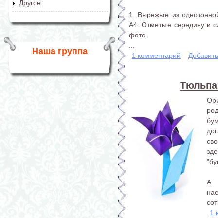
Другое
1. Вырежьте из однотонн
А4. Отметьте середину и с
фото.
...
Наша группа
1 комментарий
Добавит
Тюльпан
Ор
род
бу
дог
сво
зд
"бу
А 
на
сот
1 