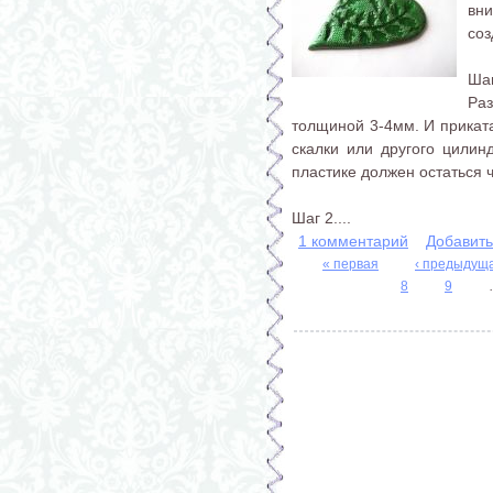
вни
соз
Шаг
Ра
толщиной 3-4мм. И прикат
скалки или другого цилин
пластике должен остаться ч
Шаг 2....
1 комментарий
Добавит
« первая
‹ предыдущ
8
9
Страницы