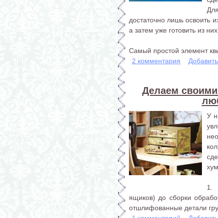
Дл
достаточно лишь освоить и
а затем уже готовить из ни
Самый простой элемент кви
2 комментария
Добавит
Делаем своими
лю
У 
ув
не
ко
сде
хум
1.
ящиков) до сборки обрабо
отшлифованные детали грун
1 комментарий
Добавит