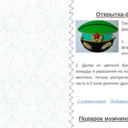
Открытка-
Та
фе
1.
фо
кон
2. Далее из цветной бум
кокарды и украшения на ко
квиллинг, тесьму растриг
часть в 2 раза длиннее дру
...
2 комментария
Добавит
Подарок мужчина