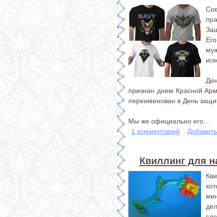
Со
пр
Защ
Ег
му
иск
Де
признан днем Красной Арм
переименован в День защит
Мы же официально его...
1 комментарий
Добавит
Квиллинг для н
Кв
ко
ми
дел
сде