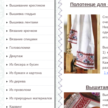
Полотенце для 
Вышивание крестиком
Вышивка гладью
Сл
оч
Вышивка лентами
Не
Вязание крючком
од
иго
Вязание спицами
Вы
Головоломки
1) 
Декупаж
ри
Каж
Из бисера и бусин
раз
1 
Из бумаги и картона
Из дерева
Вышитая
Из проволоки
Вы
Из природных материалов
«н
оче
Карвинг