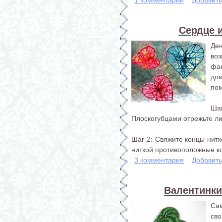
Сердце и
Де
во
фа
до
пом
Ша
Плоскогубцами отрежьте л
Шаг 2: Свяжите концы нитк
ниткой противоположные ко
3 комментария
Добавит
Валентинки
Сам
св