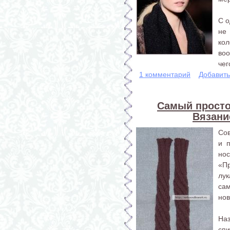
С о
не
ко
воо
чего
1 комментарий
Добавит
Самый просто
Вязани
Сов
и 
нос
«П
лу
сам
нов
На
сп