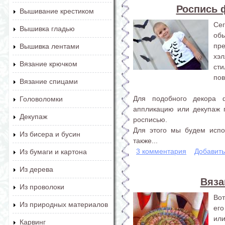
Роспись 
Вышивание крестиком
Се
Вышивка гладью
об
пр
Вышивка лентами
хэ
Вязание крючком
ст
пов
Вязание спицами
Для подобного декора 
Головоломки
аппликацию или декупаж 
Декупаж
росписью.
Для этого мы будем испо
Из бисера и бусин
также...
3 комментария
Добавит
Из бумаги и картона
Из дерева
Вяза
Из проволоки
Вот
Из природных материалов
его
или
Карвинг