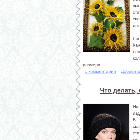
вы
ст
св
инт
Леп
Ка
леп
кол
размера...
1 комментарий
Добавит
Что делать, 
Нас
изд
В 
сш
сти
мер