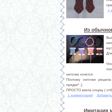
пре
1 
Из обычно
Вы
не
мул
Для
Что
пок
ниточки хочется.
Поэтому ниточки решила 
прядки* ;).
ПРОСТО взяла хлорку ( отбе
1 комментарий
Добавит
Имитация 