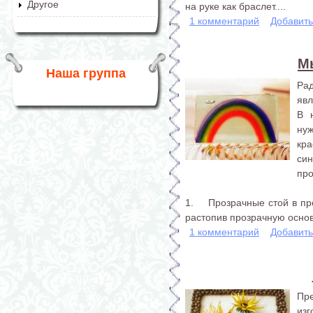
Другое
на руке как браслет....
1 комментарий
Добавит
М
Наша группа
Ра
явл
В 
нуж
кра
си
про
1. Прозрачные стой в про
растопив прозрачную основу
1 комментарий
Добавит
Пр
из