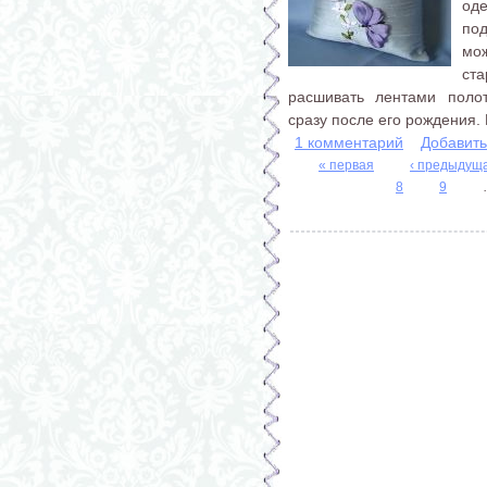
од
под
мож
ст
расшивать лентами полот
сразу после его рождения. 
1 комментарий
Добавит
« первая
‹ предыдущ
8
9
Страницы