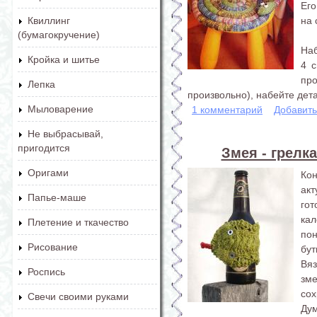
Его
на 
Квиллинг
(бумагокручение)
Наб
Кройка и шитье
4 с
пр
Лепка
произвольно), набейте дета
Мыловарение
1 комментарий
Добавит
Не выбрасывай,
пригодится
Змея - грелк
Оригами
Ко
акт
Папье-маше
го
кал
Плетение и ткачество
по
Рисование
бут
Вя
Роспись
зм
сох
Свечи своими руками
Дум