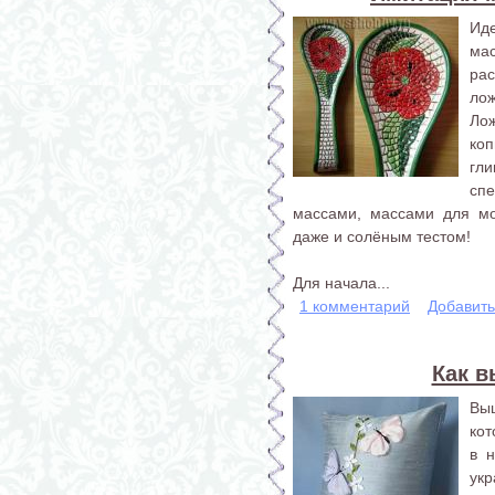
Ид
мас
рас
лож
Ло
коп
гл
сп
массами, массами для мо
даже и солёным тестом!
Для начала...
1 комментарий
Добавит
Как 
Вы
ко
в 
ук