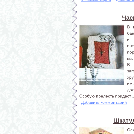
Час
В 
бан
и 
инт
пор
выл
В 
за
хру
им
дол
Особую прелесть придаст...
Добавить комментарий
Шкату
Осм