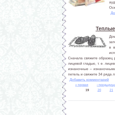
ауд
Осм
До
Теплые
До
зат
в 
исп
Сначала свяжите образец р
лицевой гладью, т. е. лиц
изнаночные – изнаночными
петель и свяжите 34 ряда л
Добавить комментарий
« первая
‹ предыдущ
19
20
21
Страницы