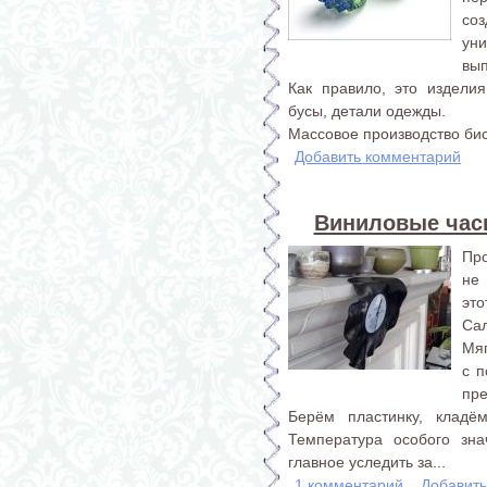
со
ун
вы
Как правило, это изделия
бусы, детали одежды.
Массовое производство бисе
Добавить комментарий
Виниловые час
Про
не 
эт
Са
Мя
с 
пре
Берём пластинку, кладё
Температура особого зна
главное уследить за...
1 комментарий
Добавит