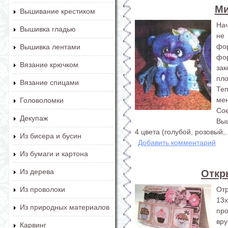
Ми
Вышивание крестиком
Нач
Вышивка гладью
не
фо
Вышивка лентами
фо
Вязание крючком
за
пло
Вязание спицами
Те
ме
Головоломки
Сое
Декупаж
Выш
4 цвета (голубой, розовый,..
Из бисера и бусин
Добавить комментарий
Из бумаги и картона
Из дерева
Откр
От
Из проволоки
13x
Из природных материалов
пр
вру
Карвинг