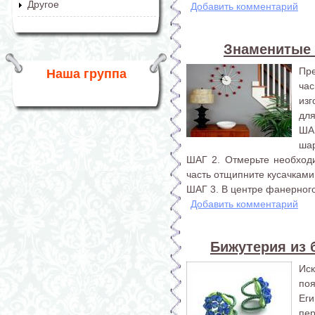
Другое
Добавить комментарий
Знаменитые 
Пр
Наша группа
ча
изг
для
ША
шар
ШАГ 2. Отмерьте необход
часть отщипните кусачками
ШАГ 3. В центре фанерного
Добавить комментарий
Бижутерия из б
Ис
по
Еги
пер