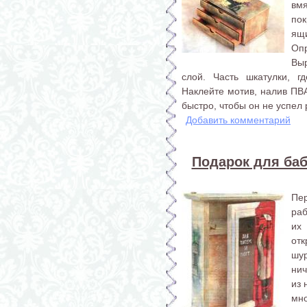
вмя
по
ящ
Оп
Вы
слой. Часть шкатулки, г
Наклейте мотив, налив ПВА
быстро, чтобы он не успел 
Добавить комментарий
Подарок для ба
Пе
раб
их
отк
шу
нич
из 
мн