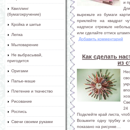
и п
Дл
Квиллинг
(бумагокручение)
вырежьте из бумаги карт
приклейте на квадрат чу
Кройка и шитье
надписи отрежьте неболь
или сделайте оттиск штампо
Лепка
Добавить комментарий
Мыловарение
Не выбрасывай,
Как сделать на
пригодится
из 
Оригами
Не
сво
Папье-маше
ук
вп
Плетение и ткачество
хоз
Рисование
Св
24
Роспись
Подклейте край листа, что
Возьмите одну трубку и с
Свечи своими руками
показано на рисунке....