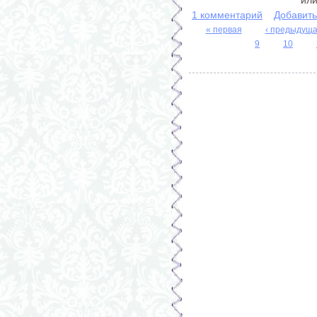
или
1 комментарий
Добавит
« первая
‹ предыдущ
Страницы
9
10