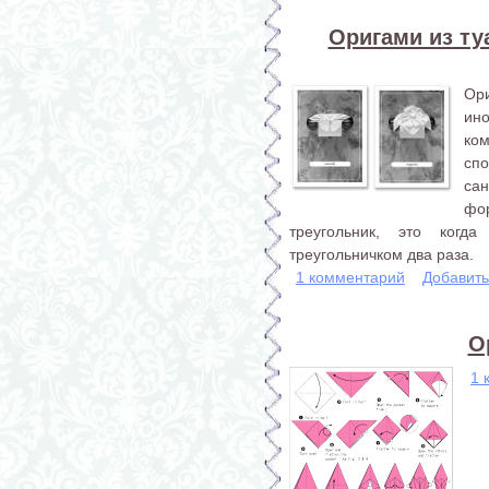
Оригами из туа
Ори
ино
ком
спо
са
фор
треугольник, это когд
треугольничком два раза.
1 комментарий
Добавит
О
1 