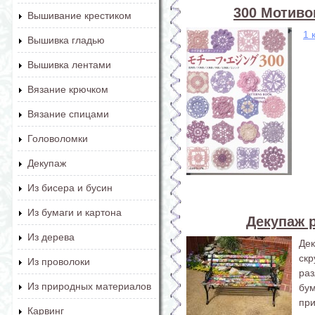
300 Мотиво
Вышивание крестиком
1 
Вышивка гладью
Вышивка лентами
Вязание крючком
Вязание спицами
Головоломки
Декупаж
Из бисера и бусин
Из бумаги и картона
Декупаж 
Из дерева
Де
ск
Из проволоки
раз
Из природных материалов
бум
пр
Карвинг