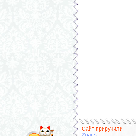
Сайт приручили
Znai.su