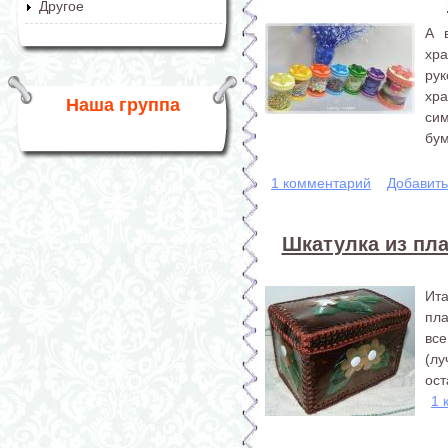
Другое
А 
хра
ру
хр
Наша группа
с
бум
1 комментарий
Добавит
Шкатулка из пла
Ит
пла
все
(л
ост
1 