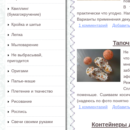
пов
В 
Квиллинг
практически что угодно. На
(бумагокручение)
Варианты применения декуп
Кройка и шитье
1 комментарий
Добавит
Лепка
Тапоч
Мыловарение
Не 
Не выбрасывай,
что
пригодится
мн
за
Оригами
эфф
Папье-маше
Реж
Сп
Плетение и ткачество
поменьше. Сшиваем косичк
(надеюсь по фото понятно б
Рисование
1 комментарий
Добавит
Роспись
Свечи своими руками
Контейнеры 