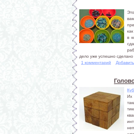
Это
ва
пре
как
в 
сда
раб
дело уже успешно сделано –
1 комментарий
Добавит
Голов
Куб
Их 
так
тик
кв
ин
не