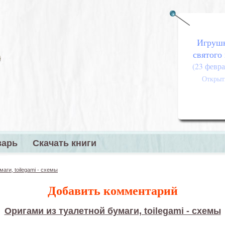
Игруш
святого
(23 февра
Открыт
варь
Скачать книги
меню
аги, toilegami - схемы
Добавить комментарий
Оригами из туалетной бумаги, toilegami - схемы