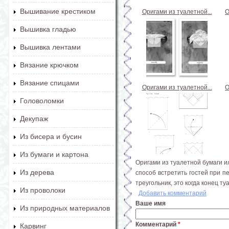
Вышивание крестиком
Оригами из туалетной...
О
Вышивка гладью
Вышивка лентами
Вязание крючком
Вязание спицами
Оригами из туалетной...
О
Головоломки
Декупаж
Из бисера и бусин
Из бумаги и картона
Оригами из туалетной бумаги и
Из дерева
способ встретить гостей при 
треугольник, это когда конец т
Из проволоки
Добавить комментарий
Ваше имя
Из природных материалов
Комментарий
*
Карвинг