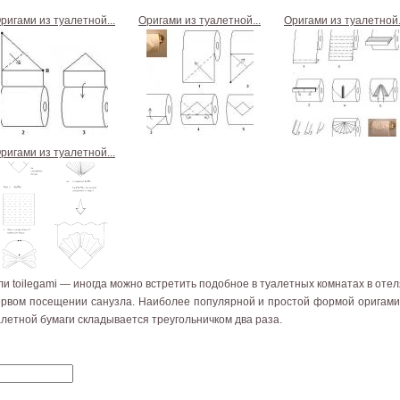
ригами из туалетной...
Оригами из туалетной...
Оригами из туалетной.
ригами из туалетной...
ли toilegami — иногда можно встретить подобное в туалетных комнатах в отел
первом посещении санузла. Наиболее популярной и простой формой оригами 
уалетной бумаги складывается треугольничком два раза.