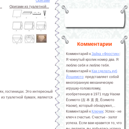
Оригами
..
Оригами из туалетной...
Комментарии
Комментарий к
Зайка «Фростик»
:
Я чокнутый кролик номер два. Я
люблю себя и люблю тебя.
Комментарий к
Как сделать куб
Йошимото
: представляет собой
многогранную механическую
игрушку-головоломку,
ях, гостиницах. Это интересный
изобретенную в 1971 году Наоки
из туалетной бумаги, является
Ёсимото (吉 本 直 貴, Ёсимото
Наоки), который обнаружил,...
Комментарий к
Ключик
: Успех - не
ключ к счастью. Счастье - залог
успеха. Если вам нравится то, что
вы делаете, вы добьетесь успеха.