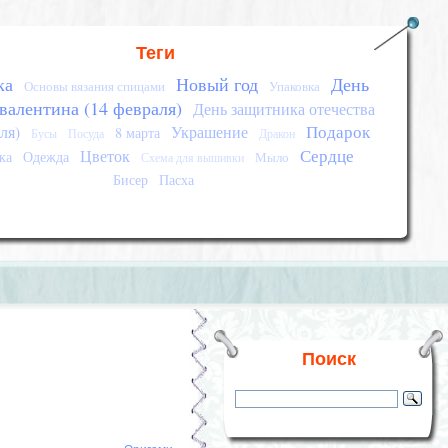
Теги
ка
Новый год
День
Основы вязания спицами
Упаковка
 валентина (14 февраля)
День защитника отечества
Подарок
ля)
Украшение
8 марта
Бусы
Посуда
Дракон
Сердце
Цветок
ка
Одежда
Мыло
Схема для вышивки
Бисер
Пасха
Поиск