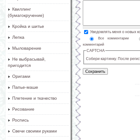
Квиллинг
(бумагокручение)
Кройка и шитье
Уведомлять меня о новых 
Лепка
Все комментарии
комментарий
Мыловарение
CAPTCHA
Собери картинку. После реги
Не выбрасывай,
пригодится
Оригами
Папье-маше
Плетение и ткачество
Рисование
Роспись
Свечи своими руками