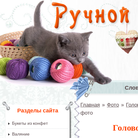
Перейти к основному содержанию
Сло
Главное 
Главная
»
Фото
»
Голо
Вы здесь
Разделы сайта
фото
Букеты из конфет
Голов
Валяние