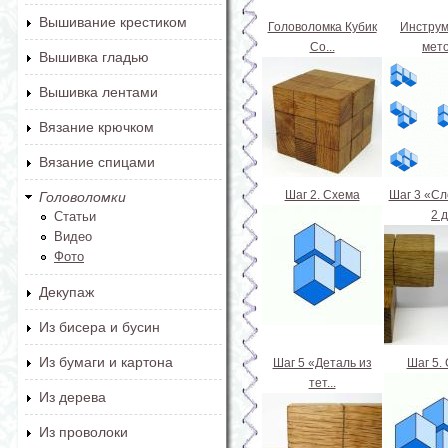
Вышивание крестиком
Головоломка Кубик
Инструм
Со...
мет
Вышивка гладью
Вышивка лентами
Вязание крючком
Вязание спицами
Шаг 2. Схема
Шаг 3 «С
Головоломки
2 д
Статьи
Видео
Фото
Декупаж
Из бисера и бусин
Из бумаги и картона
Шаг 5 «Деталь из
Шаг 5.
тет...
Из дерева
Из проволоки