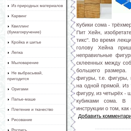
Из природных материалов
Карвинг
Кубики сома - трёхме
Квиллинг
Пит Хейн, изобретате
(бумагокручение)
тикс". Во время лекц
Кройка и шитье
голову Хейна приш
Лепка
неправильные фигуры
склеенных между соб
Мыловарение
большего размера.
Не выбрасывай,
фигуры, т.е. фигуры
пригодится
на одной прямой. Из 
Оригами
фигуру, из четырёх - 
Папье-маше
кубиками сома. В
инструкции о том, ка
Плетение и ткачество
Добавить комментар
Рисование
Роспись